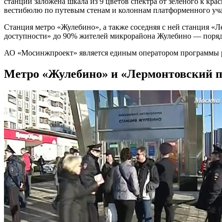
станции заложена шкала из 9 цветов спектра от зелёного к кра
вестибюлю по путевым стенам и колоннам платформенного уча
Станция метро «Жулебино», а также соседняя с ней станция 
доступности» до 90% жителей микрорайона Жулебино — порядк
АО «Мосинжпроект» является единым оператором программы р
Метро «Жулебино» и «Лермонтовский п