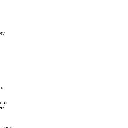
ому
 и
ино»
ях
вления