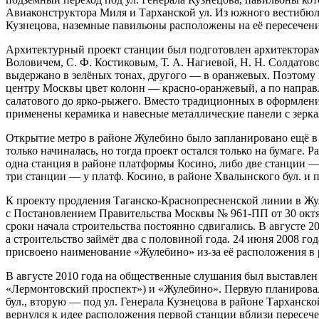
Авиаконструктора Миля и Тарханской ул. Из южного вестибюля
Кузнецова, наземные павильоны расположены на её пересечени
Архитектурный проект станции был подготовлен архитекторами
Воловичем, С. Ф. Костиковым, Т. А. Нагиевой, Н. Н. Солдатов
выдержано в зелёных тонах, другого — в оранжевых. Поэтому 
центру Москвы цвет колонн — красно-оранжевый, а по направ
салатового до ярко-рыжего. Вместо традиционных в оформлен
применены керамика и навесные металлические панели с зерк
Открытие метро в районе Жулебино было запланировано ещё в С
только начиналась, но тогда проект остался только на бумаге. 
одна станция в районе платформы Косино, либо две станции —
три станции — у платф. Косино, в районе Хвалынского бул. и п
К проекту продления Таганско-Краснопресненской линии в Жу
с Постановлением Правительства Москвы № 961-ПП от 30 октяб
сроки начала строительства постоянно сдвигались. В августе 20
а строительство займёт два с половиной года. 24 июня 2008 
присвоено наименование «Жулебино» из-за её расположения в
В августе 2010 года на общественные слушания был выставлен
«Лермонтовский проспект») и «Жулебино». Первую планирова
бул., вторую — под ул. Генерала Кузнецова в районе Тарханск
вернулся к идее расположения первой станции вблизи пересеч