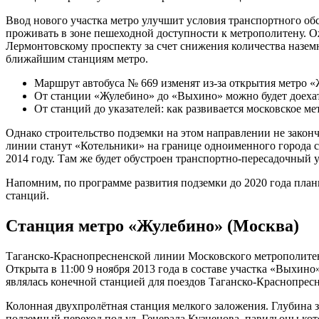
Ввод нового участка метро улучшит условия транспортного об
проживать в зоне пешеходной доступности к метрополитену. Ож
Лермонтовскому проспекту за счет снижения количества назем
ближайшим станциям метро.
Маршрут автобуса № 669 изменят из-за открытия метро 
От станции «Жулебино» до «Выхино» можно будет доехат
От станций до указателей: как развивается московское ме
Однако строительство подземки на этом направлении не зако
линии станут «Котельники» на границе одноименного города 
2014 году. Там же будет обустроен транспортно-пересадочный у
Напомним, по программе развития подземки до 2020 года план
станций.
Станция метро «Жулебино» (Москва)
Таганско-Краснопресненской линии Московского метрополите
Открыта в 11:00 9 ноября 2013 года в составе участка «Выхино
являлась конечной станцией для поездов Таганско-Краснопрес
Колонная двухпролётная станция мелкого заложения. Глубина 
подземный переход под ул. Генерала Кузнецова, павильоны кот