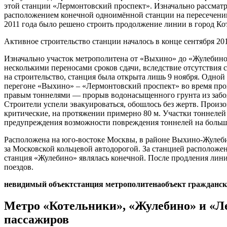
этой станции «Лермонтовский проспект». Изначально рассмат
расположением конечной одноимённой станции на пересечении
2011 года было решено строить продолжение линии в город Ко
Активное строительство станции началось в конце сентября 2
Изначально участок метрополитена от «Выхино» до «Жулебино» 
несколькими переносами сроков сдачи, вследствие отсутствия
на строительство, станция была открыта лишь 9 ноября. Одной
перегоне «Выхино» – «Лермонтовский проспект» во время пр
правым тоннелями — прорыв водонасыщенного грунта из забоя
Строители успели эвакуироваться, обошлось без жертв. Прои
критические, на протяжении примерно 80 м. Участки тоннелей
предупреждения возможности повреждения тоннелей на больш
Расположена на юго-востоке Москвы, в районе Выхино-Жулеби
за Московской кольцевой автодорогой. За станцией расположен
станция «Жулебино» являлась конечной. После продления лини
поездов.
невидимый объект
станция метрополитена
объект гражданс
Метро «Котельники», «Жулебино» и «Л
пассажиров