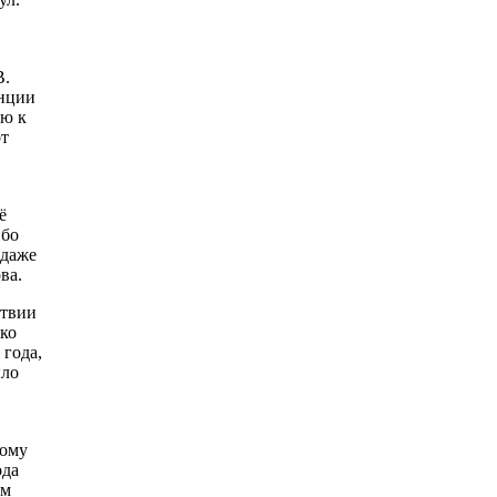
В.
анции
ию к
от
ё
ибо
 даже
ва.
ствии
ко
 года,
ыло
кому
ода
ем