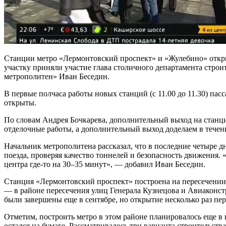
Станции метро «Лермонтовский проспект» и «Жулебино» откры
участку приняли участие глава столичного департамента стро
метрополитен» Иван Беседин.
В первые полчаса работы новых станций (с 11.00 до 11.30) па
открыты.
По словам Андрея Бочкарева, дополнительный выход на станци
отделочные работы, а дополнительный выход доделаем в течен
Начальник метрополитена рассказал, что в последние четыре 
поезда, проверяя качество тоннелей и безопасность движения
центра где-то на 30–35 минут», — добавил Иван Беседин.
Станция «Лермонтовский проспект» построена на пересечении
— в районе пересечения улиц Генерала Кузнецова и Авиаконс
были завершены еще в сентябре, но открытие несколько раз пе
Отметим, построить метро в этом районе планировалось еще в 
остался на бумаге. Рассматривалось три варианта строительст