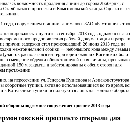
ривалась возможность продления линии до города Люберцы, с
 Октябрьского проспекта и Комсомольской улицы. Однако в фе
тельники.
011 года, сооружением станции занималось ЗАО «Бамтоннельстро
планировалось запустить в сентябре 2013 года, однако в связи 
 своевременного предоставления рабочей документации и разреш
 из причин задержки стал произошедший 26 июня 2013 года на
оходки межтоннельной сбойки — небольшого хода между левым 
 (участок располагался на территории бывших Косинских болот
зошло смещение обделки обоих тоннелей на величины, превыша
 длиной 150 м закрыты и забетонированы с обеих сторон для
ем протяжении.
но, на пересечении ул. Генерала Кузнецова и Авиаконструктор
ы оборотные тупики, активно использовавшиеся во то время, ко
и в Котельники тупики используются лишь для зонного оборота
кой обороны
подземное сооружение
строение 2013 года
ермонтовский проспект» открыли для