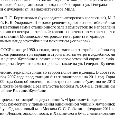
 также был организован выход на обе стороны ул. Генерала
и с дублёром ул. Авиаконструктора Миля.
 Л. Л. Борзенковым (руководитель авторского коллектива), М. 
ой, В. К. Уваровым. Цветовое решение одного из вестибюлей ст
и цветовая гамма станционного зала варьируется: по направлен
лению из центра — зелёный; колонны постепенно меняют цвет 
ии станций Московского метрополитена гранита и мрамора
альным вандалоустойчивым покрытием («зеркала»).
ССР в конце 1980-х годов, когда массовая застройка района ещ
Рассматривалось три варианта строительства метро в Жулебино: л
 в центре Жулебино и ближе к его юго-восточной окраине, либо
оворота Лермонтовского просп., а также на ул. Генерала Кузнецо
лебино вернулись лишь во второй половине нулевых. В соответ
ря 2007 года ввод станции был запланирован на 2011 год. Одна
09 года было объявлено, что построена станция будет после 2013
года постановлением Правительства Москвы № 564-ПП станции б
 районе Выхино-Жулебино.
 проект, состоящий из двух станций: «Пронская» (позднее —
лось разместить у примыкания одноимённой улицы к Жулебинс
ой ул. Однако новый мэр Москвы С. С. Собянин в феврале 2011 г
ения Лермонтовского просп. и Хвалынского бул., с наименовани