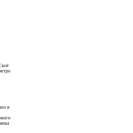
Своё
метро
ано в
ового
амика