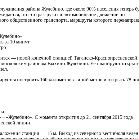
служивания района Жулебино, где около 90% населения теперь б
идается, что это разгрузит и автомобильное движение по
ного общественного транспорта, маршруты которого перенаправ
«Жулебино»
ь за 10 минут
тро
нчится — новой конечной станцией Таганско-Краснопресненской
с московским районом Выхино-Жулебино. Ее планируют открыть
зел.
ируется построить 160 километров линий метро и открыть 78 н
на.
» – «Жулебино». С момента открытия до 21 сентября 2015 года
ненской линии.
заложения станции — 15 м. Выход из северного вестибюля ведён
орого расположены по обеим сторонам улицы, на пересечении с 