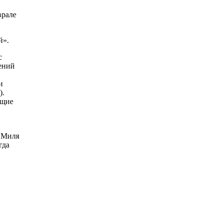
врале
й».
с
ений
и
).
ющие
а Миля
гда