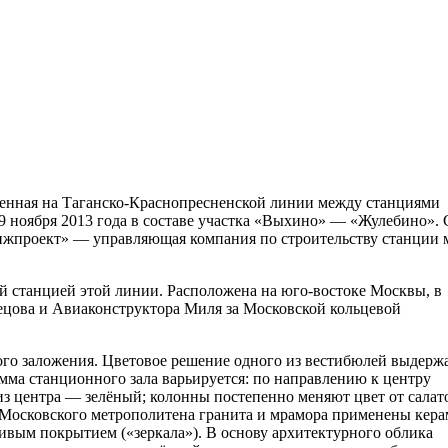
енная на Таганско-Краснопресненской линии между станциями
 ноября 2013 года в составе участка «Выхино» — «Жулебино». 
жпроект» — управляющая компания по строительству станции 
ой станцией этой линии. Расположена на юго-востоке Москвы, в
ецова и Авиаконструктора Миля за Московской кольцевой
го заложения. Цветовое решение одного из вестибюлей выдерж
мма станционного зала варьируется: по направлению к центру
з центра — зелёный; колонны постепенно меняют цвет от салат
 Московского метрополитена гранита и мрамора применены кер
ивым покрытием («зеркала»). В основу архитектурного облика