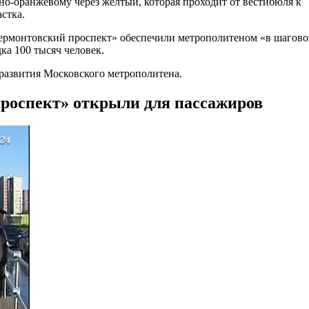
сно-оранжевому через жёлтый, которая проходит от вестибюля к
стка.
«Лермонтовский проспект» обеспечили метрополитеном «в шагов
а 100 тысяч человек.
азвития Московского метрополитена.
роспект» открыли для пассажиров