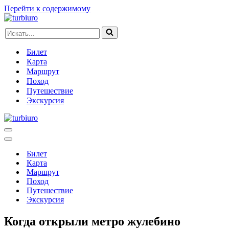
Перейти к содержимому
Искать...
Билет
Карта
Маршрут
Поход
Путешествие
Экскурсия
Меню
навигации
Меню
навигации
Билет
Карта
Маршрут
Поход
Путешествие
Экскурсия
Когда открыли метро жулебино