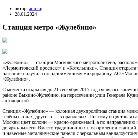
автор:
admin
28.01.2024
Станция метро «Жулебино»
«Жулебино» — станция Московского метрополитена, располож
«Лермонтовский проспект» и «Котельники». Станция открыта 9
название получила по одноимённому микрорайону. АО «Мосин
«Жулебино».
С момента открытия до 21 сентября 2015 года являлась конечн
районе Выхино-Жулебино, на пересечении улиц Генерала Кузн
автодорогой.
Станция «Жулебино» — колонная двухпролётная станция мелко
зелёных тонах, другого — в оранжевых. Поэтому и цветовая га
Москвы цвет колонн — красно-оранжевый, а по направлению и
до ярко-рыжего. Вместо традиционных в оформлении станций
и навесные металлические панели с зеркальным вандалоустойч