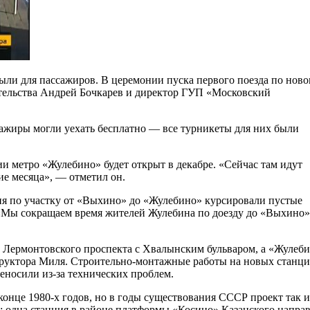
ли для пассажиров. В церемонии пуска первого поезда по нов
ительства Андрей Бочкарев и директор ГУП «Московский
ссажиры могли уехать бесплатно — все турникеты для них были
и метро «Жулебино» будет открыт в декабре. «Сейчас там идут
ие месяца», — отметил он.
дня по участку от «Выхино» до «Жулебино» курсировали пустые
. «Мы сокращаем время жителей Жулебина по доезду до «Выхино»
 Лермонтовского проспекта с Хвалынским бульваром, а «Жулеб
труктора Миля. Строительно-монтажные работы на новых станци
реносили из-за технических проблем.
конце 1980-х годов, но в годы существования СССР проект так и
ва: одна станция в районе платформы «Косино» Казанского напра