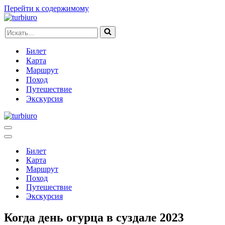
Перейти к содержимому
Искать...
Билет
Карта
Маршрут
Поход
Путешествие
Экскурсия
Меню
навигации
Меню
навигации
Билет
Карта
Маршрут
Поход
Путешествие
Экскурсия
Когда день огурца в суздале 2023