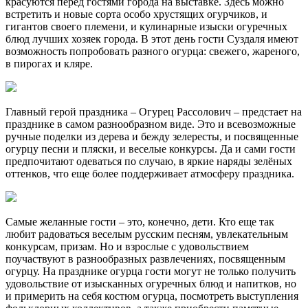
красуются перед гостями города на выставке. Здесь можно
встретить и новые сорта особо хрустящих огурчиков, и
гигантов своего племени, и кулинарные изыски огуречных
блюд лучших хозяек города. В этот день гости Суздаля имеют
возможность попробовать разного огурца: свежего, жареного,
в пирогах и кляре.
Главный герой праздника – Огурец Рассолович – предстает на
празднике в самом разнообразном виде. Это и всевозможные
ручные поделки из дерева и бежду зелересты, и посвященные
огурцу песни и пляски, и веселые конкурсы. Да и сами гости
предпочитают одеваться по случаю, в яркие наряды зелёных
оттенков, что еще более поддерживает атмосферу праздника.
Самые желанные гости – это, конечно, дети. Кто еще так
любит радоваться веселым русским песням, увлекательным
конкурсам, призам. Но и взрослые с удовольствием
поучаствуют в разнообразных развлечениях, посвященным
огурцу. На празднике огурца гости могут не только получить
удовольствие от изысканных огуречных блюд и напитков, но
и примерить на себя костюм огурца, посмотреть выступления