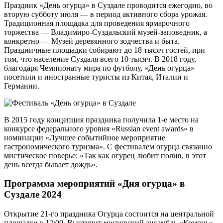
Праздник «День огурца» в Суздале проводится ежегодно, во
вторую субботу июля — в период активного сбора урожая.
Традиционная площадка для проведения ярмарочного
торжества — Владимиро-Суздальский музей-заповедник, а
конкретно — Музей деревянного зодчества и быта.
Праздничные площадки собирают до 18 тысяч гостей, при
том, что население Суздаля всего 10 тысяч. В 2018 году,
благодаря Чемпионату мира по футболу, «День огурца»
посетили и иностранные туристы из Китая, Италии и
Германии.
В 2015 году концепция праздника получила 1-е место на
конкурсе федерального уровня «Russian event awards» в
номинации «Лучшее событийное мероприятие
гастрономического туризма». С фестивалем огурца связанно
мистическое поверье: «Так как огурец любит полив, в этот
день всегда бывает дождь».
Программа мероприятий «Дня огурца» в
Суздале 2024
Открытие 21-го праздника Огурца состоится на центральной
площадке в 12:00. Выступит московский ансамбль «Комонь»,