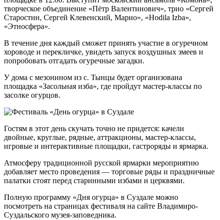
творческое объединение «Пётр Валентинович», трио «Сергей
Старостин, Сергей Клевенский, Марио», «Hodila Izba»,
«Этносфера».
В течение дня каждый сможет принять участие в огуречном
хороводе и перекличке, увидеть запуск воздушных змеев и
попробовать отгадать огуречные загадки.
У дома с мезонином из с. Тынцы будет организована
площадка «Засольная изба», где пройдут мастер-классы по
засолке огурцов.
Гостям в этот день скучать точно не придется: качели
двойные, круглые, рядные, аттракционы, мастер-классы,
игровые и интерактивные площадки, гастроряды и ярмарка.
Атмосферу традиционной русской ярмарки мероприятию
добавляет место проведения — торговые ряды и праздничные
палатки стоят перед старинными избами и церквями.
Полную программу «Дня огурца» в Суздале можно
посмотреть на страницах фестиваля на сайте Владимиро-
Суздальского музея-заповедника.