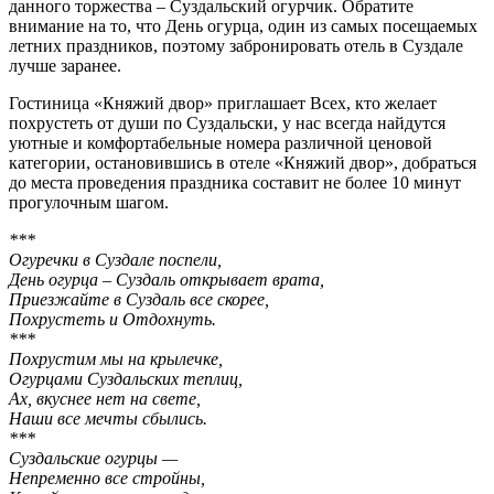
данного торжества – Суздальский огурчик. Обратите
внимание на то, что День огурца, один из самых посещаемых
летних праздников, поэтому забронировать отель в Суздале
лучше заранее.
Гостиница «Княжий двор» приглашает Всех, кто желает
похрустеть от души по Суздальски, у нас всегда найдутся
уютные и комфортабельные номера различной ценовой
категории, остановившись в отеле «Княжий двор», добраться
до места проведения праздника составит не более 10 минут
прогулочным шагом.
***
Огуречки в Суздале поспели,
День огурца – Суздаль открывает врата,
Приезжайте в Суздаль все скорее,
Похрустеть и Отдохнуть.
***
Похрустим мы на крылечке,
Огурцами Суздальских теплиц,
Ах, вкуснее нет на свете,
Наши все мечты сбылись.
***
Суздальские огурцы —
Непременно все стройны,