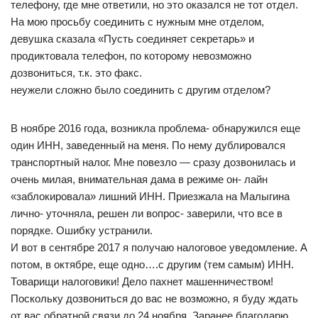
телефону, где мне ответили, но это оказался не тот отдел.
На мою просьбу соединить с нужным мне отделом,
девушка сказала «Пусть соединяет секретарь» и
продиктовала телефон, по которому невозможно
дозвониться, т.к. это факс.
неужели сложно было соединить с другим отделом?
В ноябре 2016 года, возникла проблема- обнаружился еще
один ИНН, заведенный на меня. По нему дублировался
транспортный налог. Мне повезло — сразу дозвонилась и
очень милая, внимательная дама в режиме он- лайн
«заблокировала» лишний ИНН. Приезжала на Малыгина
лично- уточняла, решен ли вопрос- заверили, что все в
порядке. Ошибку устранили.
И вот в сентябре 2017 я получаю налоговое уведомление. А
потом, в октябре, еще одно….с другим (тем самым) ИНН.
Товарищи налоговики! Дело пахнет машенничеством!
Поскольку дозвониться до вас не возможно, я буду ждать
от вас обратной связи до 24 ноября. Заранее благодарю.