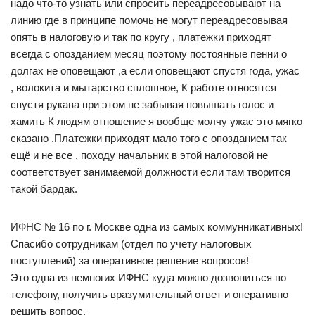
надо что-то узнать или спросить переадресовывают на
линию где в принципе помочь не могут переадресовывая
опять в налоговую и так по кругу , платежки приходят
всегда с опозданием месяц поэтому постоянные пенни о
долгах не оповещают ,а если оповещают спустя года, ужас
, волокита и мытарство сплошное, К работе относятся
спустя рукава при этом не забывая повышать голос и
хамить К людям отношение я вообще молчу ужас это мягко
сказано .Платежки приходят мало того с опозданием так
ещё и не все , походу начальник в этой налоговой не
соответствует занимаемой должности если там творится
такой бардак.
ИФНС № 16 по г. Москве одна из самых коммунникативных!
Спасибо сотрудникам (отдел по учету налоговых
поступлений) за оперативное решение вопросов!
Это одна из немногих ИФНС куда можно дозвониться по
телефону, получить вразумительный ответ и оперативно
решить вопрос.