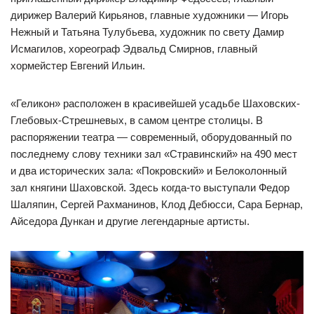
дирижер Валерий Кирьянов, главные художники — Игорь
Нежный и Татьяна Тулубьева, художник по свету Дамир
Исмагилов, хореограф Эдвальд Смирнов, главный
хормейстер Евгений Ильин.
«Геликон» расположен в красивейшей усадьбе Шаховских-
Глебовых-Стрешневых, в самом центре столицы. В
распоряжении театра — современный, оборудованный по
последнему слову техники зал «Стравинский» на 490 мест
и два исторических зала: «Покровский» и Белоколонный
зал княгини Шаховской. Здесь когда-то выступали Федор
Шаляпин, Сергей Рахманинов, Клод Дебюсси, Сара Бернар,
Айседора Дункан и другие легендарные артисты.