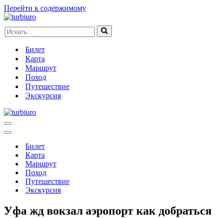
Перейти к содержимому
Искать...
Билет
Карта
Маршрут
Поход
Путешествие
Экскурсия
Меню
навигации
Меню
навигации
Билет
Карта
Маршрут
Поход
Путешествие
Экскурсия
Уфа жд вокзал аэропорт как добраться