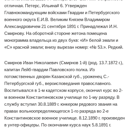
отличная. Петерс, Ильина# 6. Утвержден
Главнокомандующим войсками Гвардии и Петербургского
военного округа Е.И.В. Великим Князем Владимиром
Александровичем 21 сентября 1891 г. Принадлежал И.Н.
Смирнову. На оборотной стороне жетона помещена
монограмма владельца из двух букв: «И» белой эмали и
«С» красной эмали; внизу вырезан номер: «№ 53.». Редкий.
Смирнов Иван Николаевич (Смирнов 1-й) (род. 13.7.1872 г.),
капитан Лейб-гвардии Павловского полка. Из
потомственных дворян Казанской губ., уроженец С.-
Петербургской губ., вероисповедания православного.
Воспитывался в 1-м кадетском корпусе, окончил курс во 2-
м военном Константиновском училище по 1-му разряду. В
службу вступил 30.8.1889 г. юнкером рядового звания на
правах вольноопределяющегося 1-го разряда во 2-е
Константиновское военное училище. 8.12.1890 г. произведен
в унтер-офицеры. По окончании курса наук 5.8.1891 г.