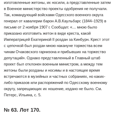
изготовленные жетоны, их носили, а представленные затем
в Военное министерство проекты одобрения не получали.
Так, командующий войсками Одесского военного округа
генерал от кавалерии барон А.В.Каульбарс (1844–1929) в
письме от 2 ноября 1907 г. Сообщал: «… мною было
приказано изготовить жетон в виде креста, какой
Императрицей Екатериной II роздан за Кинбурн. Крест этот
с цепочкой был роздан мною накануне торжества всем
чинам Очаковского гарнизона и прибывших на торжество
депутаций». Однако представленный в Главный штаб
проект был отклонен военным министром, а между тем
жетоны были розданы и носимы и в настоящее время
встречаются в музейных и частных собраниях, но каких-
либо приказов или распоряжений по Одесскому военному
округу, запрещающих их ношение, издано не было. См.
Петерс, Ильина, с. 5.
№ 63. Лот 170.