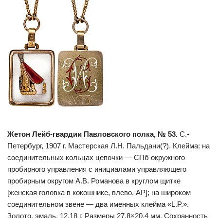
Жетон Лейб-гвардии Павловского полка, № 53.
С.-
Петербург, 1907 г. Мастерская Л.Н. Пальдани(?). Клейма: на
соединительных кольцах цепочки — СПб окружного
пробирного управления с инициалами управляющего
пробирным округом А.В. Романова в круглом щитке
[женская головка в кокошнике, влево, АР]; на широком
соединительном звене — два именных клейма «L.P.».
Золото, эмаль, 12,18 г. Размеры 27,8×20,4 мм. Сохранность