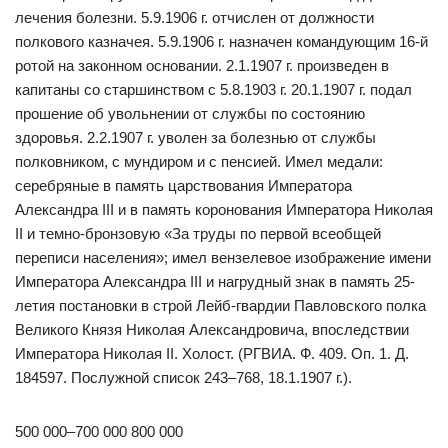
лечения болезни. 5.9.1906 г. отчислен от должности
полкового казначея. 5.9.1906 г. назначен командующим 16-й
ротой на законном основании. 2.1.1907 г. произведен в
капитаны со старшинством с 5.8.1903 г. 20.1.1907 г. подал
прошение об увольнении от службы по состоянию
здоровья. 2.2.1907 г. уволен за болезнью от службы
полковником, с мундиром и с пенсией. Имел медали:
серебряные в память царствования Императора
Александра III и в память коронования Императора Николая
II и темно-бронзовую «За труды по первой всеобщей
переписи населения»; имел вензелевое изображение имени
Императора Александра III и нагрудный знак в память 25-
летия постановки в строй Лейб-гвардии Павловского полка
Великого Князя Николая Александровича, впоследствии
Императора Николая II. Холост. (РГВИА. Ф. 409. Оп. 1. Д.
184597. Послужной список 243–768, 18.1.1907 г.).
500 000–700 000 800 000