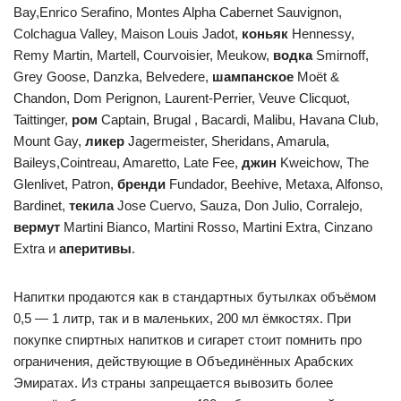
Bay,Enrico Serafino, Montes Alpha Cabernet Sauvignon,
Colchagua Valley, Maison Louis Jadot,
коньяк
Hennessy,
Remy Martin, Martell, Courvoisier, Meukow,
водка
Smirnoff,
Grey Goose, Danzka, Belvedere,
шампанское
Moët &
Chandon, Dom Perignon, Laurent-Perrier, Veuve Clicquot,
Taittinger,
ром
Captain, Brugal , Bacardi, Malibu, Havana Club,
Mount Gay,
ликер
Jagermeister, Sheridans, Amarula,
Baileys,Cointreau, Amaretto, Late Fee,
джин
Kweichow, The
Glenlivet, Patron,
бренди
Fundador, Beehive, Metaxa, Alfonso,
Bardinet,
текила
Jose Cuervo, Sauza, Don Julio, Corralejo,
вермут
Martini Bianco, Martini Rosso, Martini Extra, Cinzano
Extra и
аперитивы
.
Напитки продаются как в стандартных бутылках объёмом
0,5 — 1 литр, так и в маленьких, 200 мл ёмкостях. При
покупке спиртных напитков и сигарет стоит помнить про
ограничения, действующие в Объединённых Арабских
Эмиратах. Из страны запрещается вывозить более