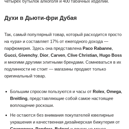
четырёх бутылок алкоголя и 400 табачных изделий.
Духи в Дьюти-фри Дубая
Так, самый популярный товар, который расходится просто
на «ура» и составляет 17% от ежегодного дохода —
парфюмерия. Здесь она представлена
Paco Rabanne
,
Gucci, Givenchy
,
Dior
,
Carven
,
Clive Christian, Hugo Boss
и многими другими элитными брендами. Сомневаться в их
подлинности не стоит — магазины продают только
оригинальный товар.
Большим спросом пользуются и часы от
Rolex
,
Omega
,
Breitling
, представляющие собой самое настоящее
воплощение роскоши.
Не остаются без внимания покупателей ювелирные
украшения и качественная дизайнерская бижутерия от
Сваровски
,
Pandora
,
Bvlgari
и других не менее