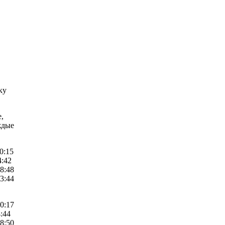
ку
,
ждые
10:15
4:42
18:48
23:44
10:17
4:44
18:50