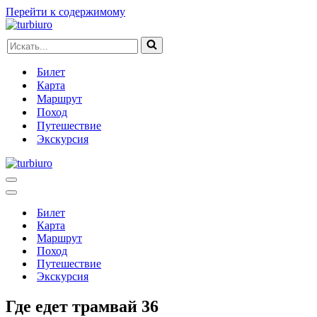
Перейти к содержимому
Искать...
Билет
Карта
Маршрут
Поход
Путешествие
Экскурсия
Меню
навигации
Меню
навигации
Билет
Карта
Маршрут
Поход
Путешествие
Экскурсия
Где едет трамвай 36