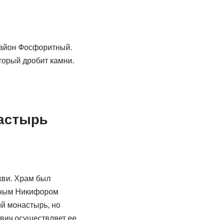
орайон Фосфоритный.
торый дробит камни.
астырь
кви. Храм был
гиным Никифором
й монастырь, но
вич осуществляет ее