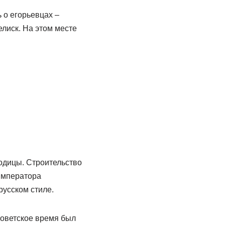
 о егорьевцах –
лиск. На этом месте
одицы. Строительство
 императора
русском стиле.
советское время был