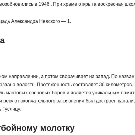
возобновились в 1946г. При храме открыта воскресная шко
адь Александра Невского — 1.
а
ном направлении, а потом сворачивает на запад. По названи
азвана волость. Протяженность составляет 36 километров.
доль мачтовых сосновых боров и является уникальным памя
ти реку от окончательного загрязнения был достроен канал
 Гуслицу.
тбойному молотку