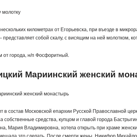
 нескольких километрах от Егорьевска, при въезде в микр
представляет собой скалу, с висящим на ней молотком, ко
 от города, н/п Фосфоритный.
цкий Мариинский женский мон
ит в состав Московской епархии Русской Православной цер
 на собственные средства, купцом и главой города Бастры
на, Мария Владимировна, хотела открыть при храме женски
мешала это сделать. После смерти жены, Никифор Михайло