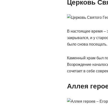
Церковь Св
В настоящее время – э
закрывался, и у старо
было снова посещать.
Каменный храм был пос
Возрождение началось 
сочетает в себе совре
Аллея геро