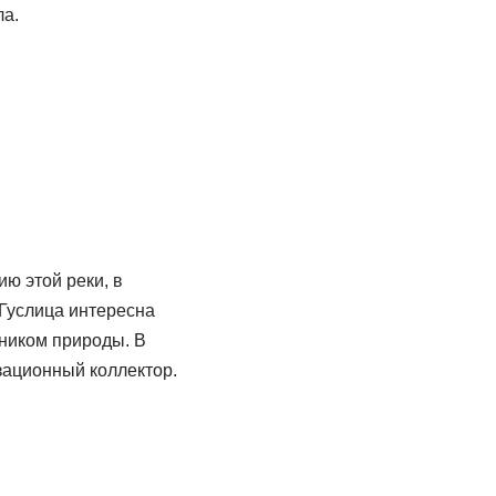
ла.
ю этой реки, в
 Гуслица интересна
тником природы. В
изационный коллектор.