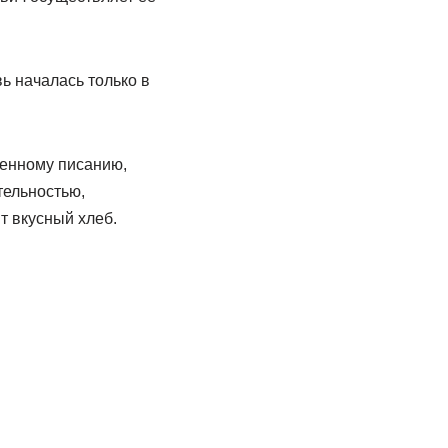
ь началась только в
щенному писанию,
тельностью,
т вкусный хлеб.