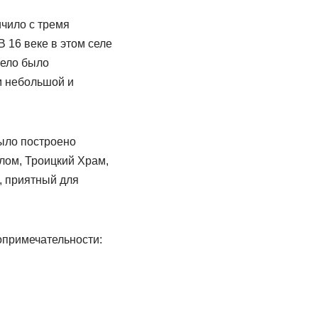
чило с тремя
 16 веке в этом селе
село было
м небольшой и
Было построено
лом, Троицкий Храм,
, приятный для
опримечательности: