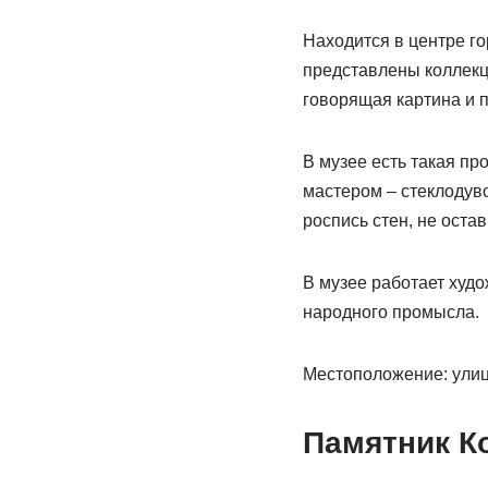
Находится в центре го
представлены коллекц
говорящая картина и 
В музее есть такая пр
мастером – стеклодуво
роспись стен, не оста
В музее работает худ
народного промысла.
Местоположение: улиц
Памятник К