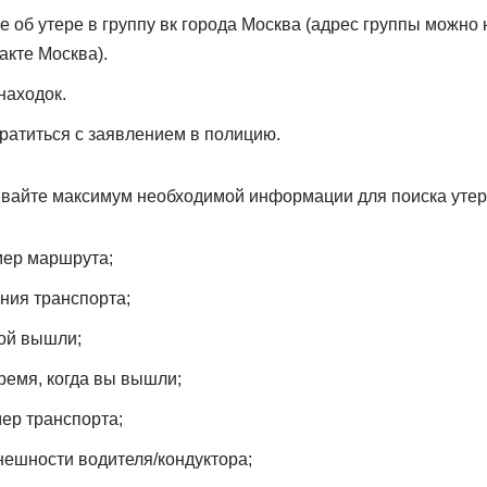
 об утере в группу вк города Москва (адрес группы можно 
акте Москва).
находок.
братиться с заявлением в полицию.
ывайте максимум необходимой информации для поиска уте
мер маршрута;
ния транспорта;
рой вышли;
ремя, когда вы вышли;
ер транспорта;
нешности водителя/кондуктора;