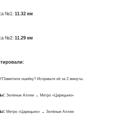
са №1:
11.32 км
са №2:
11.29 км
ктировали:
ут
Заметили ошибку? Исправьте её за 2 минуты.
ы:
Зелёные Аллеи → Метро «Царицыно»
ы:
Метро «Царицыно» → Зелёные Аллеи