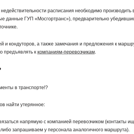
 недействительности расписания необходимо производить в
е данные ГУП «Мосгортранс»), предварительно убедившис
точнике.
ей и кондуторов, а также замечания и предложения к марш
о предъявлять к
компаниям-перевозчикам
.
?
менты в транспорте!?
ов найти утерянное:
заться напрямую с компанией перевозчиком (контакты ище
либо запрашиваем у персонала аналогичного маршрута).