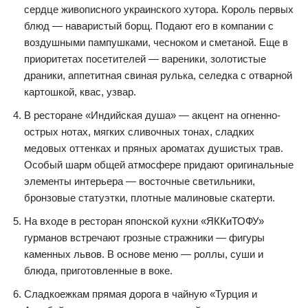
сердце живописного украинского хутора. Король первых
блюд — наваристый борщ. Подают его в компании с
воздушными пампушками, чесноком и сметаной. Еще в
приоритетах посетителей — вареники, золотистые
драники, аппетитная свиная рулька, селедка с отварной
картошкой, квас, узвар.
В ресторане «Индийская душа» — акцент на огненно-
острых нотах, мягких сливочных тонах, сладких
медовых оттенках и пряных ароматах душистых трав.
Особый шарм общей атмосфере придают оригинальные
элементы интерьера — восточные светильники,
бронзовые статуэтки, плотные малиновые скатерти.
На входе в ресторан японской кухни «ЯККиТОФУ»
гурманов встречают грозные стражники — фигуры
каменных львов. В основе меню — роллы, суши и
блюда, приготовленные в воке.
Сладкоежкам прямая дорога в чайную «Турция и