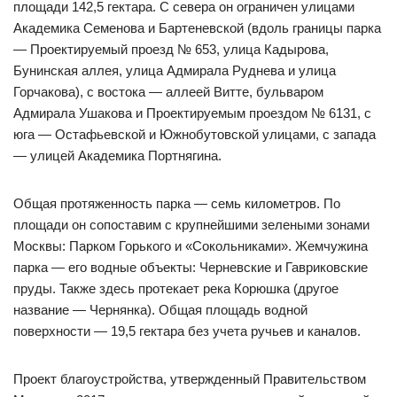
площади 142,5 гектара. С севера он ограничен улицами
Академика Семенова и Бартеневской (вдоль границы парка
— Проектируемый проезд № 653, улица Кадырова,
Бунинская аллея, улица Адмирала Руднева и улица
Горчакова), с востока — аллеей Витте, бульваром
Адмирала Ушакова и Проектируемым проездом № 6131, с
юга — Остафьевской и Южнобутовской улицами, с запада
— улицей Академика Портнягина.
Общая протяженность парка — семь километров. По
площади он сопоставим с крупнейшими зелеными зонами
Москвы: Парком Горького и «Сокольниками». Жемчужина
парка — его водные объекты: Черневские и Гавриковские
пруды. Также здесь протекает река Корюшка (другое
название — Чернянка). Общая площадь водной
поверхности — 19,5 гектара без учета ручьев и каналов.
Проект благоустройства, утвержденный Правительством