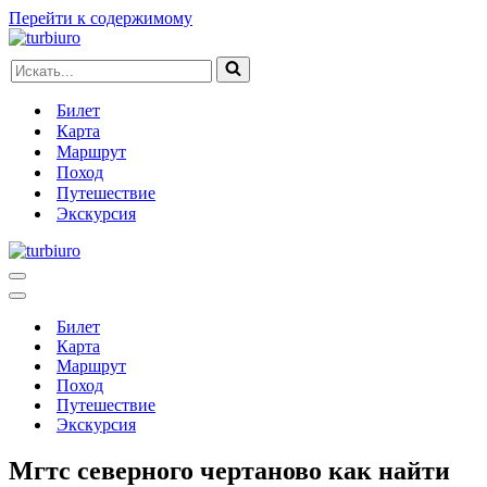
Перейти к содержимому
Искать...
Билет
Карта
Маршрут
Поход
Путешествие
Экскурсия
Меню
навигации
Меню
навигации
Билет
Карта
Маршрут
Поход
Путешествие
Экскурсия
Мгтс северного чертаново как найти