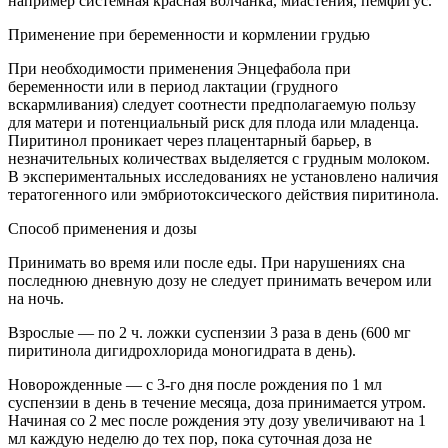
например системная красная волчанка, миастения, пемфигус.
Применение при беременности и кормлении грудью
При необходимости применения Энцефабола при
беременности или в период лактации (грудного
вскармливания) следует соотнести предполагаемую пользу
для матери и потенциальный риск для плода или младенца.
Пиритинол проникает через плацентарный барьер, в
незначительных количествах выделяется с грудным молоком.
В экспериментальных исследованиях не установлено наличия
тератогенного или эмбриотоксического действия пиритинола.
Способ применения и дозы
Принимать во время или после еды. При нарушениях сна
последнюю дневную дозу не следует принимать вечером или
на ночь.
Взрослые — по 2 ч. ложки суспензии 3 раза в день (600 мг
пиритинола дигидрохлорида моногидрата в день).
Новорожденные — с 3-го дня после рождения по 1 мл
суспензии в день в течение месяца, доза принимается утром.
Начиная со 2 мес после рождения эту дозу увеличивают на 1
мл каждую неделю до тех пор, пока суточная доза не