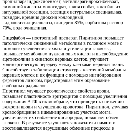
пропилпарагидроксибензоат, метилпарагидроксибензоат,
лимонной кислоты моногидрат, калия сорбат, коктейль из
натуральной эссенции, эссенция натуральная специальная,
повидон, кремния диоксид коллоидный,
гидроксиэтилцеллюлоза, глицерин 85%, сорбитола раствор
70%, вода очищенная.
Энцефабол — ноотропный препарат. Пиритинол повышает
патологически сниженный метаболизм в головном мозге с
помощью увеличения захвата и утилизации глюкозы,
повышает метаболизм нуклеиновых кислот и высвобождение
ацетилхолина в синапсах нервных клеток, улучшает
холинэргическую передачу между клетками нервной ткани.
Способствует стабилизации структуры клеточной мембраны
нервных клеток и их функции с помощью ингибирования
ферментов лизосом, предотвращая этим образование
свободных радикалов.
Пиритинол улучшает реологические свойства крови,
повышает пластичность эритроцитов с помощью увеличения
содержания АТФ в их мембране, что приводит к снижению
вязкости крови и улучшению кровотока. Пиритинол, улучшая
кровообращение в ишемизированных участках мозга,
увеличивает их снабжение кислородом; повышает обмен
глюкозы. В результате улучшаются показатели памяти и
восстанавливаются нарушенные обменные процессы в