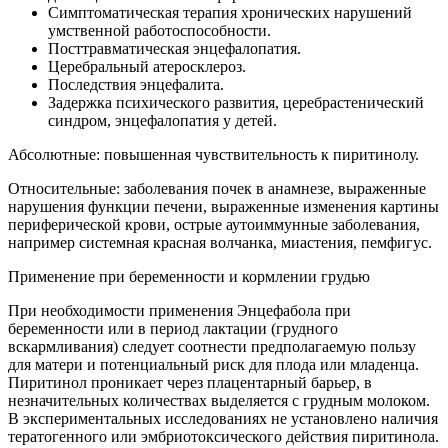
Симптоматическая терапия хронических нарушений
умственной работоспособности.
Посттравматическая энцефалопатия.
Церебральный атеросклероз.
Последствия энцефалита.
Задержка психического развития, церебрастенический
синдром, энцефалопатия у детей.
Абсолютные: повышенная чувствительность к пиритинолу.
Относительные: заболевания почек в анамнезе, выраженные
нарушения функции печени, выраженные изменения картины
периферической крови, острые аутоиммунные заболевания,
например системная красная волчанка, миастения, пемфигус.
Применение при беременности и кормлении грудью
При необходимости применения Энцефабола при
беременности или в период лактации (грудного
вскармливания) следует соотнести предполагаемую пользу
для матери и потенциальный риск для плода или младенца.
Пиритинол проникает через плацентарный барьер, в
незначительных количествах выделяется с грудным молоком.
В экспериментальных исследованиях не установлено наличия
тератогенного или эмбриотоксического действия пиритинола.