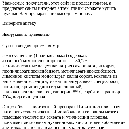
Уважаемые покупатели, этот сайт не продает товары, а
предлагает сайты интернет-аптек, где вы сможете купить
нужные Вам препараты по выгодным ценам.
Выберите аптеку
Инструкция по применению
Суспензия для приема внутрь
5 мл суспензии (1 чайная ложка) содержат:
активный компонент: пиритинол — 80,5 мг;
вспомогательные вещества: натрия сахарината дигидрат,
пропилпарагидроксибензоат, метилпарагидроксибензоат,
лимонной кислоты моногидрат, калия сорбат, коктейль из
натуральной эссенции, эссенция натуральная специальная,
повидон, кремния диоксид коллоидный,
гидроксиэтилцеллюлоза, глицерин 85%, сорбитола раствор
70%, вода очищенная.
Энцефабол — ноотропный препарат. Пиритинол повышает
патологически сниженный метаболизм в головном мозге с
помощью увеличения захвата и утилизации глюкозы,
повышает метаболизм нуклеиновых кислот и высвобождение
ацетилхолина в синапсах нервных клеток, улучшает