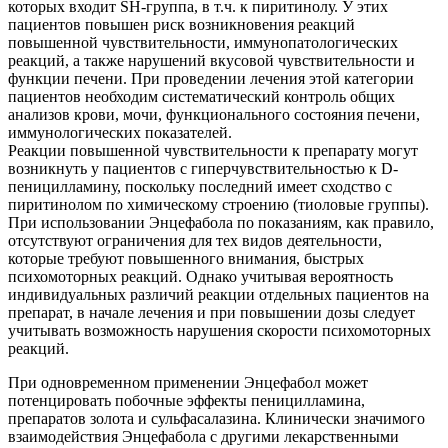
которых входит SH-группа, в т.ч. к пиритинолу. У этих
пациентов повышен риск возникновения реакций
повышенной чувствительности, иммунопатологических
реакций, а также нарушений вкусовой чувствительности и
функции печени. При проведении лечения этой категории
пациентов необходим систематический контроль общих
анализов крови, мочи, функционального состояния печени,
иммунологических показателей.
Реакции повышенной чувствительности к препарату могут
возникнуть у пациентов с гиперчувствительностью к D-
пеницилламину, поскольку последний имеет сходство с
пиритинолом по химическому строению (тиоловые группы).
При использовании Энцефабола по показаниям, как правило,
отсутствуют ограничения для тех видов деятельности,
которые требуют повышенного внимания, быстрых
психомоторных реакций. Однако учитывая вероятность
индивидуальных различий реакции отдельных пациентов на
препарат, в начале лечения и при повышении дозы следует
учитывать возможность нарушения скорости психомоторных
реакций.
При одновременном применении Энцефабол может
потенцировать побочные эффекты пеницилламина,
препаратов золота и сульфасалазина. Клинически значимого
взаимодействия Энцефабола с другими лекарственными