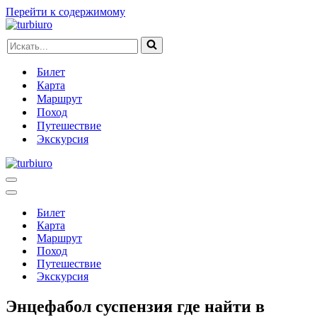
Перейти к содержимому
Искать...
Билет
Карта
Маршрут
Поход
Путешествие
Экскурсия
Меню
навигации
Меню
навигации
Билет
Карта
Маршрут
Поход
Путешествие
Экскурсия
Энцефабол суспензия где найти в