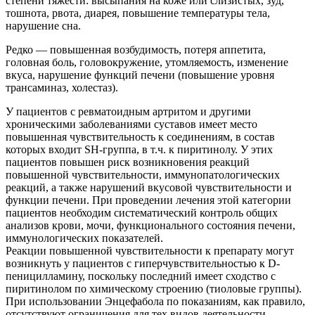
степени тяжести: высыпания на коже или слизистых, зуд,
тошнота, рвота, диарея, повышение температуры тела,
нарушение сна.
Редко — повышенная возбудимость, потеря аппетита,
головная боль, головокружение, утомляемость, изменение
вкуса, нарушение функций печени (повышение уровня
трансаминаз, холестаз).
У пациентов с ревматоидным артритом и другими
хроническими заболеваниями суставов имеет место
повышенная чувствительность к соединениям, в состав
которых входит SH-группа, в т.ч. к пиритинолу. У этих
пациентов повышен риск возникновения реакций
повышенной чувствительности, иммунопатологических
реакций, а также нарушений вкусовой чувствительности и
функции печени. При проведении лечения этой категории
пациентов необходим систематический контроль общих
анализов крови, мочи, функционального состояния печени,
иммунологических показателей.
Реакции повышенной чувствительности к препарату могут
возникнуть у пациентов с гиперчувствительностью к D-
пеницилламину, поскольку последний имеет сходство с
пиритинолом по химическому строению (тиоловые группы).
При использовании Энцефабола по показаниям, как правило,
отсутствуют ограничения для тех видов деятельности,