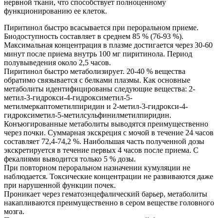
нервной ткани, что способствует полноценному
функционированию ее клеток.
Пиритинол быстро всасывается при пероральном приеме.
Биодоступность составляет в среднем 85 % (76-93 %).
Максимальная концентрация в плазме достигается через 30-60
минут после приема внутрь 100 мг пиритинола. Период
полувыведения около 2,5 часов.
Пиритинол быстро метаболизирует. 20-40 % вещества
обратимо связывается с белками плазмы. Как основные
метаболиты идентифицированы следующие вещества: 2-
метил-3-гидрокси-4-гидроксиметил-5-
метилмеркаптометилпиридин и 2-метил-3-гидрокси-4-
гидроксиметил-5-метилсульфинилметилпиридин.
Конъюгированные метаболиты выводятся преимущественно
через почки. Суммарная экскреция с мочой в течение 24 часов
составляет 72,4-74,2 %. Наибольшая часть полученной дозы
экскретируется в течение первых 4 часов после приема. C
фекалиями выводится только 5 % дозы.
При повторном пероральном назначении кумуляции не
наблюдается. Токсические концентрации не развиваются даже
при нарушенной функции почек.
Проникает через гематоэнцефалический барьер, метаболиты
накапливаются преимущественно в сером веществе головного
мозга.