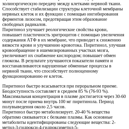
холинэргическую передачу между клетками нервной ткани.
Способствует стабилизации структуры клеточной мембраны
нервных клеток и их функции с помощью ингибирования
ферментов лизосом, предотвращая этим образование
свободных радикалов.
Пиритинол улучшает реологические свойства крови,
повышает пластичность эритроцитов с помощью увеличения
содержания АТФ в их мембране, что приводит к снижению
вязкости крови и улучшению кровотока. Пиритинол, улучшая
кровообращение в ишемизированных участках мозга,
увеличивает их снабжение кислородом; повышает обмен
глюкозы. В результате улучшаются показатели памяти и
восстанавливаются нарушенные обменные процессы в
нервной ткани, что способствует полноценному
функционированию ее клеток.
Пиритинол быстро всасывается при пероральном приеме.
Биодоступность составляет в среднем 85 % (76-93 %).
Максимальная концентрация в плазме достигается через 30-60
минут после приема внутрь 100 мг пиритинола. Период
полувыведения около 2,5 часов.
Пиритинол быстро метаболизирует. 20-40 % вещества
обратимо связывается с белками плазмы. Как основные
метаболиты идентифицированы следующие вещества: 2-
метил-3-гидрокси-4-гидроксиметил-5-