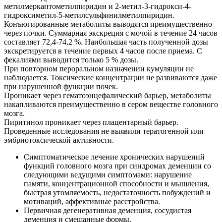
метилмеркаптометилпиридин и 2-метил-3-гидрокси-4-
гидроксиметил-5-метилсульфинилметилпиридин.
Конъюгированные метаболиты выводятся преимущественно
через почки. Суммарная экскреция с мочой в течение 24 часов
составляет 72,4-74,2 %. Наибольшая часть полученной дозы
экскретируется в течение первых 4 часов после приема. C
фекалиями выводится только 5 % дозы.
При повторном пероральном назначении кумуляции не
наблюдается. Токсические концентрации не развиваются даже
при нарушенной функции почек.
Проникает через гематоэнцефалический барьер, метаболиты
накапливаются преимущественно в сером веществе головного
мозга.
Пиритинол проникает через плацентарный барьер.
Проведенные исследования не выявили тератогенной или
эмбриотоксической активности.
Симптоматическое лечение хронических нарушений
функций головного мозга при синдромах деменции со
следующими ведущими симптомами: нарушение
памяти, концентрационной способности и мышления,
быстрая утомляемость, недостаточность побуждений и
мотиваций, аффективные расстройства.
Первичная дегенеративная деменция, сосудистая
деменция и смешанные формы.