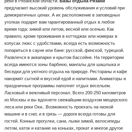
реки в Рязанской области.
Базы отдыха Рязани
предлагают высокий уровень обслуживания и условий при
демократичных ценах. А их расположение в заповедных
уголках подарит вам гарантированный отдых в любое
время года: зимой или летом, весной или осенью. Как
правило, кроме проживания в коттеджах или номерах в
копусах люкс с удобствами, всегда есть возможность
попариться в сауне или бане: русской, финской, турецкой.
Развлечся в аквапарке и крытом бассейне. На территории
всегда имеются зоны барбекю, мангалы для шашлыка и
беседки для уютного отдыха на природе. Рестораны и кафе
накормят сытной и вкусной едой и напитками. Аниматоры и
праздничные программы наполнят отдых весельем.
Ласковый и вежливый персонал. Всего 200-250 километров
из Москвы и вы вдохнете свежайшим воздухом мещерского
леса или реки Оки.. Возможность проехать на низкой
машине и в снег, и в грязь — дороги всегда готовы для
гостей. Конные прогулки, сани, лыжи зимой, велосипеды
летом, каток и катание на коньках, прокат и многое другое