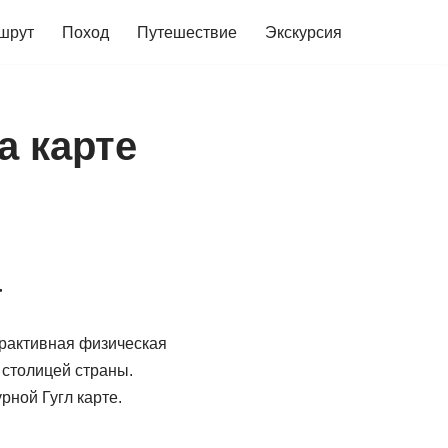
шрут
Поход
Путешествие
Экскурсия
а карте
а
ерактивная физическая
 столицей страны.
ной Гугл карте.