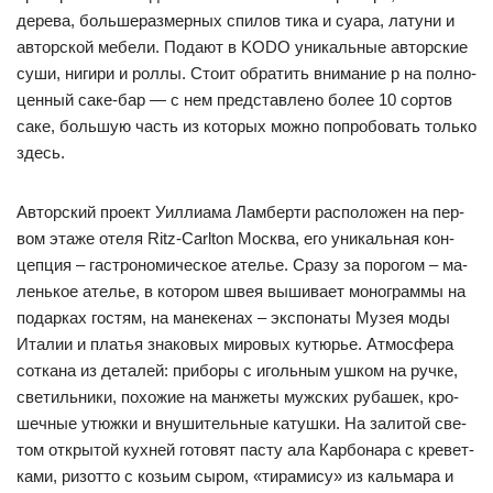
де­ре­ва, боль­ше­раз­мер­ных спи­лов ти­ка и су­ара, ла­ту­ни и
ав­тор­ской ме­бе­ли. По­да­ют в KODO уни­каль­ные ав­тор­ские
су­ши, ни­ги­ри и рол­лы. Сто­ит об­ра­тить вни­ма­ние р на пол­но­
цен­ный са­ке-бар — с нем пред­став­ле­но бо­лее 10 сор­тов
са­ке, боль­шую часть из ко­то­рых мож­но поп­ро­бо­вать толь­ко
здесь.
Ав­тор­ский про­ект У­ил­ли­ама Лам­бер­ти рас­по­ло­жен на пер­
вом эта­же оте­ля Ritz-Carlton Мос­ква, его уни­каль­ная кон­
цеп­ция – гас­тро­но­ми­чес­кое ателье. Сра­зу за по­ро­гом – ма­
лень­кое ателье, в ко­то­ром швея вы­ши­ва­ет мо­ног­рам­мы на
по­дар­ках гос­тям, на ма­не­ке­нах – эк­спо­на­ты Му­зея мо­ды
Ита­лии и платья зна­ко­вых ми­ро­вых ку­тюрье. Ат­мос­фе­ра
сот­ка­на из де­та­лей: при­бо­ры с иголь­ным уш­ком на руч­ке,
све­тиль­ни­ки, по­хо­жие на ман­же­ты муж­ских ру­ба­шек, кро­
шеч­ные утюж­ки и вну­ши­тель­ные ка­туш­ки. На за­ли­той све­
том от­кры­той кух­ней го­то­вят пас­ту ала Кар­бо­на­ра с кре­вет­
ка­ми, ри­зот­то с козь­им сы­ром, «ти­ра­ми­су» из каль­ма­ра и