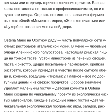
вет­ка­ми или стер­лядь го­ря­че­го коп­че­ния це­ли­ком. Бар­ная
кар­та сос­тав­ле­на не толь­ко с про­фес­си­она­лиз­мом, но и с
чувс­твом юмо­ра. Оце­нить его мож­но в наз­ва­ни­ях фир­мен­
ных кок­тей­лей: «Мо­мен­тов мо­ре», «Жен­ское счастье» или
«Цу­кер­берг поз­во­нил мне на пей­джер».
Osteria Mario на Охот­ном ря­ду — часть по­пу­ляр­ной се­ти у­
ют­ных рес­то­ра­нов италь­ян­ской кух­ни. В ме­ню — лю­би­мые
блю­да Апен­нин­ско­го по­лу­ос­тро­ва: нас­то­ящая рим­ская пиц­
ца на тон­ком тес­те, гус­той ми­нес­тро­не из пе­че­ных ово­щей,
пас­та и ри­зот­то, щед­ро по­сы­пан­ные пар­ме­за­ном, креп­кий
рис­трет­то, ко­то­рый при­ве­дет в чувс­тво пос­ле сыт­но­го обе­
да и, ко­неч­но, воз­душ­ный ти­ра­ми­су. Глав­ное – всё по дос­
туп­ным це­нам и из све­жих про­дук­тов. Осо­бое вни­ма­ние
уде­ля­ют ма­лень­ким гос­тям – дет­ская ком­на­та в Osteria
Mario соз­да­на по уни­каль­но­му про­ек­ту из эко­ло­ги­чес­ки чис­
тых ма­те­ри­алов. Каж­дые вы­ход­ные юных гос­тей ждет ув­
ле­ка­тель­ная эко­ло­ги­чес­кая прог­рам­ма: иг­ры, за­гад­ки, рас­