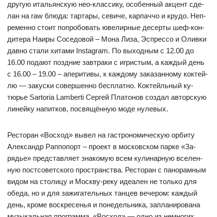
дру­гую италь­ян­скую нео-клас­си­ку, осо­бен­ный ак­цент сде­
лан на raw блю­да: тар­та­ры, се­ви­че, кар­пач­чо и кру­до. Неп­
ре­мен­но сто­ит поп­ро­бо­вать юве­лир­ные де­сер­ты шеф-кон­
ди­те­ра На­иры Со­се­до­вой – Мо­на Ли­за, Эс­прес­со и Олив­ки
дав­но ста­ли хи­та­ми Instagram. По вы­ход­ным с 12.00 до
16.00 по­да­ют поз­дние зав­тра­ки с иг­рис­тым, а каж­дый день
с 16.00 – 19.00 – апе­ри­ти­вы, к каж­до­му за­ка­зан­но­му кок­тей­
лю — за­кус­ки со­вер­шен­но бес­плат­но. Кок­тей­ль­ный ку­
тюрье Sartoria Lamberti Сер­гей Пла­то­нов соз­дал ав­тор­скую
ли­ней­ку на­пит­ков, пос­вя­щён­ную мо­де ну­ле­вых.
Рес­то­ран «Вос­ход» вы­вел на гас­тро­но­ми­чес­кую ор­би­ту
Алек­сандр Рап­по­порт – про­ект в мос­ков­ском пар­ке «За­
рядье» пред­став­ля­ет зна­ко­мую всем ку­ли­нар­ную все­лен­
ную пос­тсо­вет­ско­го прос­транс­тва. Рес­то­ран с па­но­рам­ным
ви­дом на сто­ли­цу и Мос­кву-ре­ку иде­ален не толь­ко для
обе­да, но и для за­жи­га­тель­ных тан­цев ве­че­ром: каж­дый
день, кро­ме вос­кре­сенья и по­не­дель­ни­ка, зап­ла­ни­ро­ва­на
му­зы­каль­ная прог­рам­ма. «Вос­ход» — од­но из нем­но­гих