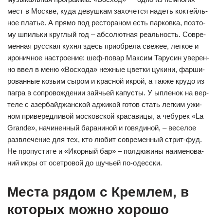
мест в Мос­кве, ку­да де­вуш­кам за­хо­чет­ся на­деть кок­тей­ль­
ное платье. А пря­мо под рес­то­ра­ном есть пар­ков­ка, по­это­
му шпиль­ки круг­лый год – аб­со­лют­ная ре­аль­ность. Сов­ре­
мен­ная рус­ская кух­ня здесь при­об­ре­ла све­жее, лег­кое и
иро­нич­ное нас­тро­ение: шеф-по­вар Мак­сим Та­ру­син уве­рен­
но ввел в ме­ню «Вос­хо­да» неж­ные цвет­ки цу­ки­ни, фар­ши­
ро­ван­ные козь­им сы­ром и крас­ной ик­рой, а так­же кру­до из
паг­ра в соп­ро­вож­де­нии зай­чь­ей ка­пус­ты. У ып­ле­нок на вер­
те­ле с азер­бай­джан­ской ад­жи­кой го­тов стать лег­ким ужи­
ном при­ве­ред­ли­вой мос­ков­ской кра­са­ви­цы, а че­бу­рек «La
Grande», на­чи­нен­ный ба­ра­ни­ной и го­вя­ди­ной, – ве­се­лое
раз­вле­че­ние для тех, кто лю­бит сов­ре­мен­ный стрит-фуд.
Не про­пус­ти­те и «Икор­ный бар» – пол­дю­жи­ны на­име­но­ва­
ний ик­ры от осет­ро­вой до щучь­ей по-одес­ски.
Места рядом с Кремлем, в
которых можно хорошо