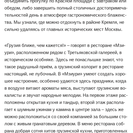
объеди­нить про­гул­ку по Крас­ной пло­ща­ди с зав­тра­ком или
обе­дом, ли­бо за­вер­шить пол­ный сто­лич­ных дос­топ­ри­ме­ча­
тель­нос­тей день в ат­мос­фе­ре гас­тро­но­ми­чес­ко­го бла­женс­
тва. Мы уз­на­ли, где мож­но от­дох­нуть в рай­оне Крем­ля, не
силь­но уда­ля­ясь от глав­ных ис­то­ри­чес­ких мест Мос­квы.
«Гру­зия бли­же, чем ка­жет­ся!» – го­во­рят в рес­то­ра­не «Мзи­
ури», рас­по­ло­жен­ном ря­дом с Треть­яков­ской га­ле­ре­ей, в
ис­то­ри­чес­ком особ­ня­ке. Здесь не по­нас­лыш­ке зна­ют, что
та­кое ра­душ­ный при­ём, а гру­зин­ский ко­ло­рит в рес­то­ра­не
нас­то­ящий, не лу­боч­ный. В «Мзи­ури» уме­ют соз­дать хо­ро­
шее нас­тро­ение, осо­бен­но уда­ют­ся здесь праз­дни­ки, ког­да
в воз­ду­хе ви­та­ют аро­ма­ты мя­са, выс­ту­па­ют гру­зин­ские во­
ка­лис­ты и зву­чат на­род­ные ме­ло­дии. На пер­вом эта­же рас­
по­ло­же­ны от­кры­тая кух­ня и тан­дыр, вто­рой этаж рас­по­ла­
га­ет к шум­ным ужи­нам у ка­ми­на в цен­тре за­ла – здесь же
мож­но рас­по­ло­жить­ся со сво­ей ком­па­ни­ей за боль­шим сто­
лом с жи­вым гра­на­то­вым де­ре­вом. В ме­ню рес­то­ра­на соб­
ра­на доб­рая сот­ня хи­тов гру­зин­ской кух­ни, при­го­тов­лен­ных