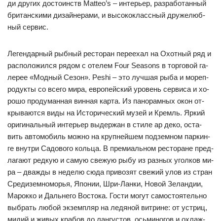
ди дру­гих дос­то­инств Matteo’s – ин­терь­ер, раз­ра­бо­тан­ный
бри­тан­ски­ми ди­зай­не­ра­ми, и вы­со­кок­лас­сный дру­же­люб­
ный сер­вис.
Ле­ген­дар­ный рыб­ный рес­то­ран пе­ре­ехал на Охот­ный ряд и
рас­по­ло­жил­ся ря­дом c оте­лем Four Seasons в тор­го­вой га­
ле­рее «Мод­ный Се­зон». Peshi – это луч­шая ры­ба и мо­реп­
ро­дук­ты со все­го ми­ра, ев­ро­пей­ский уро­вень сер­ви­са и хо­
ро­шо про­ду­ман­ная вин­ная кар­та. Из па­но­рам­ных окон от­
кры­ва­ют­ся ви­ды на Ис­то­ри­чес­кий му­зей и Кремль. Яр­кий
ори­ги­наль­ный ин­терь­ер вы­дер­жан в сти­ле ар де­ко, ос­та­
вить ав­то­мо­биль мож­но на круп­ней­шем под­зем­ном пар­кин­
ге внут­ри Са­до­во­го коль­ца. В пре­ми­аль­ном рес­то­ра­не пред­
ла­га­ют ред­кую и са­мую све­жую ры­бу из раз­ных угол­ков ми­
ра – дваж­ды в не­де­лю сю­да при­во­зят све­жий улов из стран
Сре­ди­зем­но­морья, Япо­нии, Шри-Лан­ки, Но­вой Зе­лан­дии,
Ма­рок­ко и Даль­не­го Вос­то­ка. Гос­ти мо­гут са­мос­то­ятель­но
выб­рать лю­бой эк­зем­пляр на ле­дя­ной вит­ри­не: от ус­триц,
ми­дий и жи­вых кра­бов до лан­гус­тов, ось­ми­но­гов и ох­лаж­