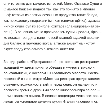
ся и го­то­вить для каж­до­го из гос­тей. Ме­ню Ома­ка­се Су­ши и
Ома­ка­се Кай­се­ки по­да­ют так, как это при­ня­то в Япо­нии:
шеф го­то­вит из све­жих се­зон­ных про­дук­тов та­кие блю­да,
как гю хо­хо­ни­ку ява­ра­ка­ни (мяг­кая го­вяжья щёч­ка), эда­маэ
ни­ги­ри су­ши, суп из вон­го­ле, охи­та­се (блан­ши­ро­ван­ная зе­
лень). В ос­нов­ном ме­ню про­пи­са­лись су­ши и рол­лы, брюш­
ко ло­со­ся, го­вя­ди­на ва­гю – сво­ей глав­ной за­да­чей шеф ви­
дит ба­ланс и гар­мо­нию вку­са, а так­же ак­цент на чис­том
вку­се про­дук­тов са­мо­го вы­со­ко­го ка­чес­тва.
За го­ды ра­бо­ты «Прек­рас­ное об­щес­тво» стал рес­то­ра­ном
тра­ди­ций — здесь при­ня­то обе­дать и ужи­нать вкус­но и
по‑италь­ян­ски, с бо­ка­лом 100-балль­но­го Мас­се­то. Рас­по­
ло­жен­ный в ки­но­те­ат­ре «Мос­ква» рес­то­ран пре­дос­тав­ля­ет
от­лич­ную воз­мож­ность зай­ти пе­ред се­ан­сом на ланч или
про­вес­ти вре­мя с друзь­ями пос­ле ки­ноп­рос­мот­ра за боль­
шим сто­лом из оник­са. В ос­но­ве кон­цеп­ции ме­ню рес­то­ра­на
ле­жит ре­ги­ональ­ное де­ле­ние кух­ни Ита­лии на се­вер и юг.