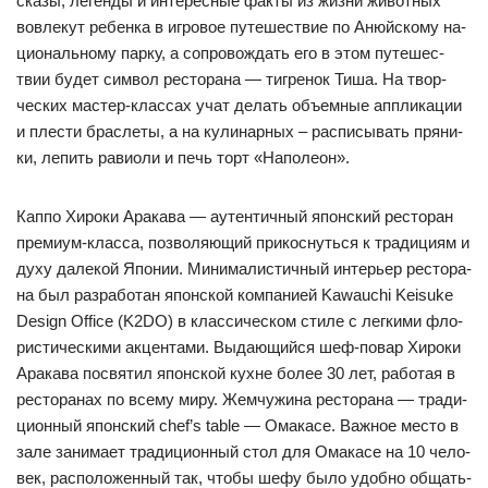
ска­зы, ле­ген­ды и ин­те­рес­ные фак­ты из жиз­ни жи­вот­ных
вов­ле­кут ре­бен­ка в иг­ро­вое пу­те­шес­твие по Анюй­ско­му на­
ци­ональ­но­му пар­ку, а соп­ро­вож­дать его в этом пу­те­шес­
твии бу­дет сим­вол рес­то­ра­на — тиг­ре­нок Ти­ша. На твор­
чес­ких мас­тер-клас­сах учат де­лать объ­ем­ные ап­пли­ка­ции
и плес­ти брас­ле­ты, а на ку­ли­нар­ных – рас­пи­сы­вать пря­ни­
ки, ле­пить ра­ви­оли и печь торт «На­по­ле­он».
Кап­по Хи­ро­ки Ара­ка­ва — а­утен­тич­ный япон­ский рес­то­ран
пре­ми­ум-клас­са, поз­во­ля­ющий при­кос­нуть­ся к тра­ди­ци­ям и
ду­ху да­ле­кой Япо­нии. Ми­ни­ма­лис­тич­ный ин­терь­ер рес­то­ра­
на был раз­ра­бо­тан япон­ской ком­па­ни­ей Kawauchi Keisuke
Design Office (K2DO) в клас­си­чес­ком сти­ле с лег­ки­ми фло­
рис­ти­чес­ки­ми ак­цен­та­ми. Вы­да­ющий­ся шеф-по­вар Хи­ро­ки
Ара­ка­ва пос­вя­тил япон­ской кух­не бо­лее 30 лет, ра­бо­тая в
рес­то­ра­нах по все­му ми­ру. Жем­чу­жи­на рес­то­ра­на — тра­ди­
ци­он­ный япон­ский chef’s table — Ома­ка­се. Важ­ное мес­то в
за­ле за­ни­ма­ет тра­ди­ци­он­ный стол для Ома­ка­се на 10 че­ло­
век, рас­по­ло­жен­ный так, что­бы ше­фу бы­ло удоб­но об­щать­