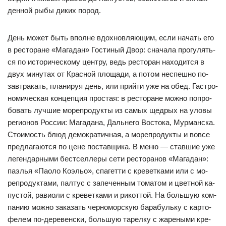
ден­ной ры­бы ди­ких по­род.
День мо­жет быть впол­не вдох­нов­ля­ющим, ес­ли на­чать его
в рес­то­ра­не «Ма­га­дан» Гос­ти­ный Двор: сна­ча­ла про­гу­лять­
ся по ис­то­ри­чес­ко­му цен­тру, ведь рес­то­ран на­хо­дит­ся в
двух ми­ну­тах от Крас­ной пло­ща­ди, а по­том нес­пеш­но по­
зав­тра­кать, пла­ни­руя день, или прий­ти уже на обед. Гас­тро­
но­ми­чес­кая кон­цеп­ция прос­тая: в рес­то­ра­не мож­но поп­ро­
бо­вать луч­шие мо­реп­ро­дук­ты из са­мых щед­рых на уло­вы
ре­ги­онов Рос­сии: Ма­га­да­на, Даль­не­го Вос­то­ка, Мур­ман­ска.
Сто­имость блюд де­мок­ра­тич­ная, а мо­реп­ро­дук­ты и вов­се
пред­ла­га­ют­ся по це­не пос­тав­щи­ка. В ме­ню — став­шие уже
ле­ген­дар­ны­ми бес­тсел­ле­ры се­ти рес­то­ра­нов «Ма­га­дан»:
па­элья «Па­оло Ко­эльо», спа­гет­ти с кре­вет­ка­ми или с мо­
реп­ро­дук­та­ми, пал­тус с за­пе­чен­ным то­ма­том и цвет­ной ка­
пус­той, ра­ви­оли с кре­вет­ка­ми и ри­кот­той. На боль­шую ком­
па­нию мож­но за­ка­зать чер­но­мор­скую ба­ра­буль­ку с кар­то­
фе­лем по-де­ре­вен­ски, боль­шую та­рел­ку с жа­ре­ны­ми кре­