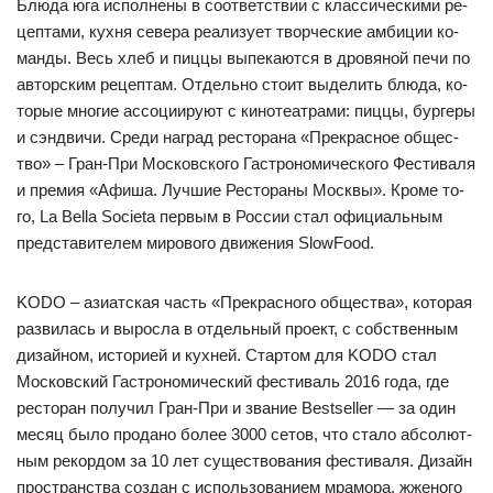
Блю­да юга ис­пол­не­ны в со­от­ветс­твии с клас­си­чес­ки­ми ре­
цеп­та­ми, кух­ня се­ве­ра ре­али­зу­ет твор­чес­кие ам­би­ции ко­
ман­ды. Весь хлеб и пиц­цы вы­пе­ка­ют­ся в дро­вя­ной пе­чи по
ав­тор­ским ре­цеп­там. От­дель­но сто­ит вы­де­лить блю­да, ко­
то­рые мно­гие ас­со­ци­иру­ют с ки­но­те­ат­ра­ми: пиц­цы, бур­ге­ры
и сэн­дви­чи. Сре­ди наг­рад рес­то­ра­на «Прек­рас­ное об­щес­
тво» – Гран-При Мос­ков­ско­го Гас­тро­но­ми­чес­ко­го Фес­ти­ва­ля
и пре­мия «Афи­ша. Луч­шие Рес­то­ра­ны Мос­квы». Кро­ме то­
го, La Bella Societa пер­вым в Рос­сии стал офи­ци­аль­ным
пред­ста­ви­те­лем ми­ро­во­го дви­же­ния SlowFood.
KODO – ази­ат­ская часть «Прек­рас­но­го об­щес­тва», ко­то­рая
раз­ви­лась и вы­рос­ла в от­дель­ный про­ект, с собс­твен­ным
ди­зай­ном, ис­то­ри­ей и кух­ней. Стар­том для KODO стал
Мос­ков­ский Гас­тро­но­ми­чес­кий фес­ти­валь 2016 го­да, где
рес­то­ран по­лу­чил Гран-При и зва­ние Bestseller — за один
ме­сяц бы­ло про­да­но бо­лее 3000 се­тов, что ста­ло аб­со­лют­
ным ре­кор­дом за 10 лет су­щес­тво­ва­ния фес­ти­ва­ля. Ди­зайн
прос­транс­тва соз­дан с ис­поль­зо­ва­ни­ем мра­мо­ра, жже­но­го