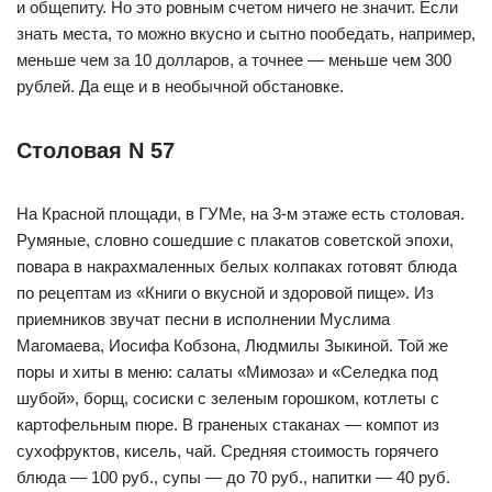
и общепиту. Но это ровным счетом ничего не значит. Если
знать места, то можно вкусно и сытно пообедать, например,
меньше чем за 10 долларов, а точнее — меньше чем 300
рублей. Да еще и в необычной обстановке.
Столовая N 57
На Красной площади, в ГУМе, на 3-м этаже есть столовая.
Румяные, словно сошедшие с плакатов советской эпохи,
повара в накрахмаленных белых колпаках готовят блюда
по рецептам из «Книги о вкусной и здоровой пище». Из
приемников звучат песни в исполнении Муслима
Магомаева, Иосифа Кобзона, Людмилы Зыкиной. Той же
поры и хиты в меню: салаты «Мимоза» и «Селедка под
шубой», борщ, сосиски с зеленым горошком, котлеты с
картофельным пюре. В граненых стаканах — компот из
сухофруктов, кисель, чай. Средняя стоимость горячего
блюда — 100 руб., супы — до 70 руб., напитки — 40 руб.