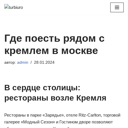
Перейти
к
содержимому
Где поесть рядом с
кремлем в москве
автор:
admin
28.01.2024
В сердце столицы:
рестораны возле Кремля
Рес­то­ра­ны в пар­ке «За­рядье», оте­ле Ritz-Carlton, тор­го­вой
га­ле­рее «Мод­ный Се­зон» и Гос­ти­ном дво­ре поз­во­ля­ют