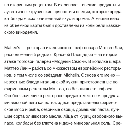
по ста­рин­ным ре­цеп­там. В их ос­но­ве – све­жие про­дук­ты и
а­утен­тич­ные гру­зин­ские пря­нос­ти и спе­ции, ко­то­рые при­да­
ют блю­дам ис­клю­чи­тель­ный вкус и аро­мат. А мно­гие ви­на
из объ­ем­ной кар­ты бы­ли дос­тав­ле­ны из ко­лы­бе­ли кав­каз­
ско­го ви­но­де­лия.
Matteo’s — рес­то­ран италь­ян­ско­го шеф-по­ва­ра Мат­тео Лаи,
рас­по­ло­жен­ный ря­дом с Крас­ной Пло­щадью – на вто­ром
эта­же тор­го­вой га­ле­реи «Мод­ный Се­зон». В ко­пил­ке ше­фа
Мат­тео Лаи – ра­бо­та со мно­жес­твом ев­ро­пей­ских рес­то­ра­
нов, в том чис­ле со звёз­да­ми Michelin. Ос­но­ва его ме­ню —
из­вес­тные блю­да италь­ян­ской кух­ни, при­го­тов­лен­ные по
фир­мен­ным ре­цеп­там Мат­тео, но без лиш­не­го па­фо­са.
Осо­бое зна­че­ние в рес­то­ра­не при­да­ют мес­тным про­дук­та­
ми вы­со­чай­ше­го ка­чес­тва: здесь пред­став­ле­ны фер­мер­
ское мя­со и ры­ба, се­зон­ные ово­щи, до­маш­няя пас­та, луч­
шие сор­та олив­ко­во­го мас­ла, яй­ца от ку­риц сво­бод­но­го вы­
па­са, кол­ба­сы без глю­те­на и да­же ми­не­раль­ная соль. Сре­