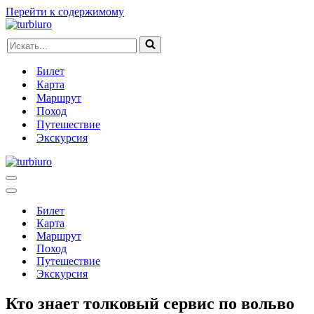
Перейти к содержимому
Искать...
Билет
Карта
Маршрут
Поход
Путешествие
Экскурсия
Меню
навигации
Меню
навигации
Билет
Карта
Маршрут
Поход
Путешествие
Экскурсия
Кто знает толковый сервис по вольво