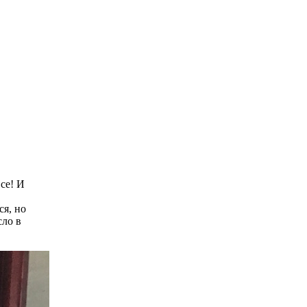
все! И
ся, но
сло в