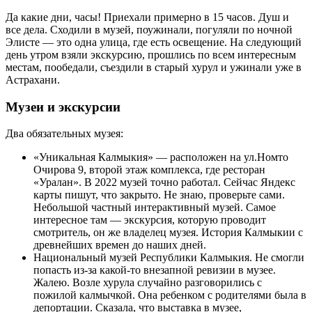
Да какие дни, часы! Приехали примерно в 15 часов. Душ и
все дела. Сходили в музей, поужинали, погуляли по ночной
Элисте — это одна улица, где есть освещение. На следующий
день утром взяли экскурсию, прошлись по всем интересным
местам, пообедали, съездили в старый хурул и ужинали уже в
Астрахани.
Музеи и экскурсии
Два обязательных музея:
«Уникальная Калмыкия» — расположен на ул.Номто
Очирова 9, второй этаж комплекса, где ресторан
«Уралан». В 2022 музей точно работал. Сейчас Яндекс
карты пишут, что закрыто. Не знаю, проверьте сами.
Небольшой частный интерактивный музей. Самое
интересное там — экскурсия, которую проводит
смотритель, он же владелец музея. История Калмыкии с
древнейших времен до наших дней.
Национальный музей Республики Калмыкия. Не смогли
попасть из-за какой-то внезапной ревизии в музее.
Жалею. Возле хурула случайно разговорились с
пожилой калмычкой. Она ребенком с родителями была в
депортации. Сказала, что выставка в музее,