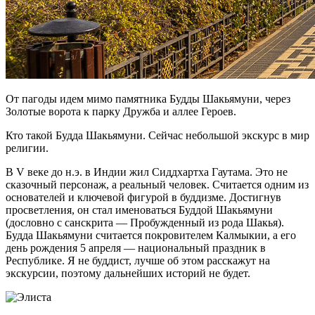
От пагоды идем мимо памятника Будды Шакьямуни, через
Золотые ворота к парку Дружба и аллее Героев.
Кто такой Будда Шакьямуни. Сейчас небольшой экскурс в мир
религии.
В V веке до н.э. в Индии жил Сиддхартха Гаутама. Это не
сказочный персонаж, а реальный человек. Считается одним из
основателей и ключевой фигурой в буддизме. Достигнув
просветления, он стал именоваться Буддой Шакьямуни
(дословно с санскрита — Пробужденный из рода Шакья).
Будда Шакьямуни считается покровителем Калмыкии, а его
день рождения 5 апреля — национальный праздник в
Республике. Я не буддист, лучше об этом расскажут на
экскурсии, поэтому дальнейших историй не будет.