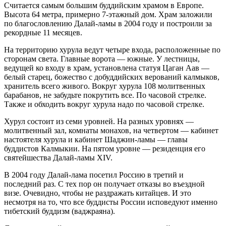
Считается самым большим буддийским храмом в Европе.
Высота 64 метра, примерно 7-этажный дом. Храм заложили
по благословлению Далай-ламы в 2004 году и построили за
рекордные 11 месяцев.
На территорию хурула ведут четыре входа, расположенные по
сторонам света. Главные ворота — южные. У лестницы,
ведущей ко входу в храм, установлена статуя Цаган Аав —
белый старец, божество с добуддийских верований калмыков,
хранитель всего живого. Вокруг хурула 108 молитвенных
барабанов, не забудьте покрутить все. По часовой стрелке.
Также и обходить вокруг хурула надо по часовой стрелке.
Хурул состоит из семи уровней. На разных уровнях —
молитвенный зал, комнаты монахов, на четвертом — кабинет
настоятеля хурула и кабинет Шаджин-ламы — главы
буддистов Калмыкии. На пятом уровне — резиденция его
святейшества Далай-ламы XIV.
В 2004 году Далай-лама посетил Россию в третий и
последний раз. С тех пор он получает отказы во въездной
визе. Очевидно, чтобы не раздражать китайцев. И это
несмотря на то, что все буддисты России исповедуют именно
тибетский буддизм (ваджраяна).