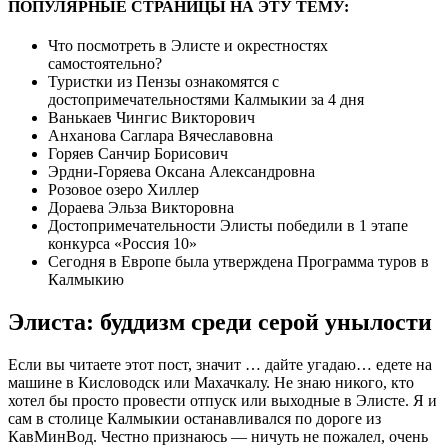
ПОПУЛЯРНЫЕ СТРАНИЦЫ НА ЭТУ ТЕМУ:
Что посмотреть в Элисте и окрестностях
самостоятельно?
Туристки из Пензы ознакомятся с
достопримечательностями Калмыкии за 4 дня
Ванькаев Чингис Викторович
Анханова Саглара Вячеславовна
Горяев Санчир Борисович
Эрдни-Горяева Оксана Александровна
Розовое озеро Хиллер
Дораева Эльза Викторовна
Достопримечательности Элисты победили в 1 этапе
конкурса «Россия 10»
Сегодня в Европе была утверждена Программа туров в
Калмыкию
Элиста: буддизм среди серой унылости
Если вы читаете этот пост, значит … дайте угадаю… едете на
машине в Кисловодск или Махачкалу. Не знаю никого, кто
хотел бы просто провести отпуск или выходные в Элисте. Я и
сам в столице Калмыкии останавливался по дороге из
КавМинВод. Честно признаюсь — ничуть не пожалел, очень