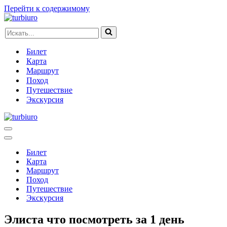
Перейти к содержимому
Искать...
Билет
Карта
Маршрут
Поход
Путешествие
Экскурсия
Меню
навигации
Меню
навигации
Билет
Карта
Маршрут
Поход
Путешествие
Экскурсия
Элиста что посмотреть за 1 день