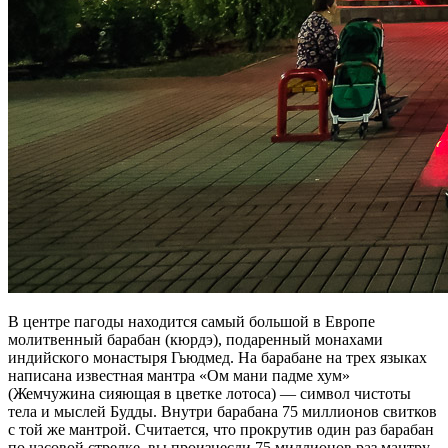
В центре пагоды находится самый большой в Европе
молитвенный барабан (кюрдэ), подаренный монахами
индийского монастыря Гьюдмед. На барабане на трех языках
написана известная мантра «Ом мани падме хум»
(Жемчужина сияющая в цветке лотоса) — символ чистоты
тела и мыслей Будды. Внутри барабана 75 миллионов свитков
с той же мантрой. Считается, что прокрутив один раз барабан
по часовой стрелке, вы произнесли 75 миллионов раз мантру.