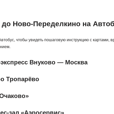
ь до Ново-Переделкино на Авто
втобус, чтобы увидеть пошаговую инструкцию с картами, 
нием.
оэкспресс Внуково — Москва
ро Тропарёво
«Очаково»
нес-зал «Аэросервис»