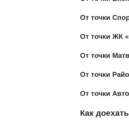
От точки Спо
От точки ЖК 
От точки Мат
От точки Рай
От точки Авт
Как доехат