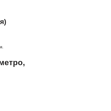
я)
м.
метро,