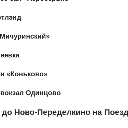
ртлэнд
«Мичуринский»
веевка
он «Коньково»
овокзал Одинцово
ь до Ново-Переделкино на Поез