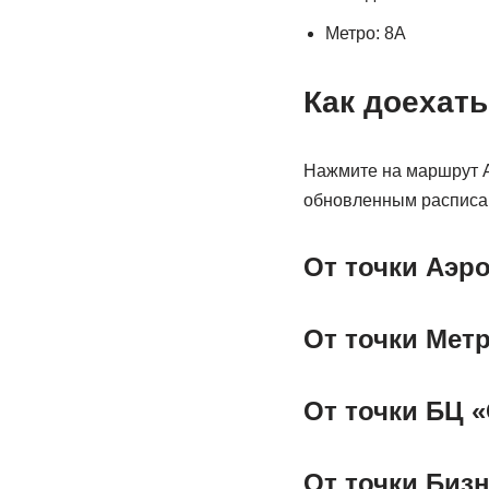
Метро: 8А
Как доехат
Нажмите на маршрут А
обновленным расписа
От точки Аэр
От точки Мет
От точки БЦ 
От точки Биз