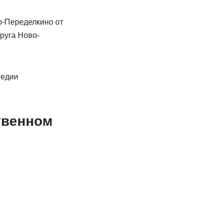
о-Переделкино от
руга Ново-
педии
твенном