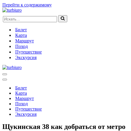
Перейти к содержимому
Искать...
Билет
Карта
Маршрут
Поход
Путешествие
Экскурсия
Меню
навигации
Меню
навигации
Билет
Карта
Маршрут
Поход
Путешествие
Экскурсия
Щукинская 38 как добраться от метро