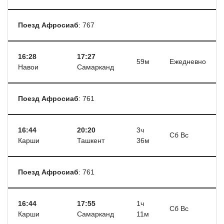
Поезд Афросиаб
: 767
16:28
17:27
59м
Ежедневно
Навои
Самарканд
Поезд Афросиаб
: 761
16:44
20:20
3ч
Сб Вс
Карши
Ташкент
36м
Поезд Афросиаб
: 761
16:44
17:55
1ч
Сб Вс
Карши
Самарканд
11м