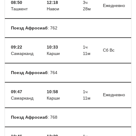
08:50
12:18
3ч
Ежедневно
Ташкент
Навои
28м
Поезд Афросиаб
: 762
09:22
10:33
1ч
Сб Вс
Самарканд
Карши
11м
Поезд Афросиаб
: 764
09:47
10:58
1ч
Ежедневно
Самарканд
Карши
11м
Поезд Афросиаб
: 768