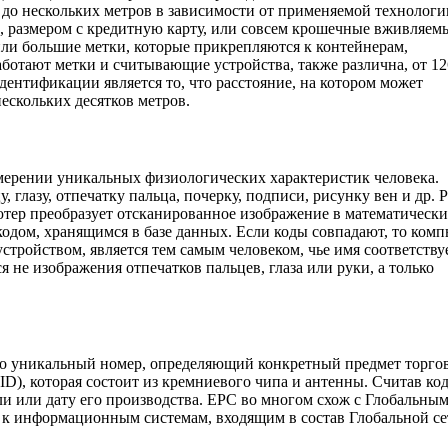
до нескольких метров в зависимости от применяемой технологи
, размером с кредитную карту, или совсем крошечные вживляем
ли большие метки, которые прикрепляются к контейнерам,
аботают метки и считывающие устройства, также различна, от 1
нтификации является то, что расстояние, на котором может
ескольких десятков метров.
мерении уникальных физиологических характеристик человека.
глазу, отпечатку пальца, почерку, подписи, рисунку вен и др. 
ютер преобразует отсканированное изображение в математическ
кодом, хранящимся в базе данных. Если коды совпадают, то ком
стройством, является тем самым человеком, чье имя соответству
ся не изображения отпечатков пальцев, глаза или руки, а только
 это уникальный номер, определяющий конкретный предмет торго
ID), которая состоит из кремниевого чипа и антенны. Считав ко
и или дату его производства. ЕРС во многом схож с Глобальны
п к информационным системам, входящим в состав Глобальной се