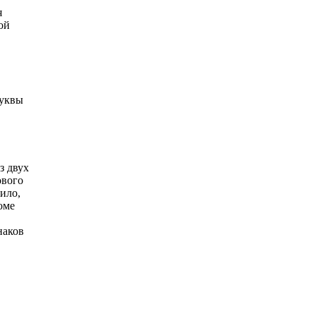
я
ой
буквы
з двух
ового
ило,
оме
наков