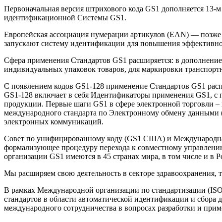
Первоначальная версия штрихового кода GS1 дополняется 13-м
идентификационной Cистемы GS1.
Европейская ассоциация нумерации артикулов (EAN) — позже 
запускают систему идентификации для повышения эффективно
Сфера применения Стандартов GS1 расширяется: в дополнени
индивидуальных упаковок товаров, для маркировки транспортн
С появлением кодов GS1-128 применение Стандартов GS1 расп
GS1-128 включает в себя Идентификаторы применения GS1, с
продукции. Первые шаги GS1 в сфере электронной торговли 
международного стандарта по Электронному обмену данными 
электронных коммуникаций.
Совет по унифицированному коду (GS1 США) и Международная
формализующее процедуру перехода к совместному управлени
организации GS1 имеются в 45 странах мира, в том числе и в Р
Мы расширяем свою деятельность в секторе здравоохранения, т
В рамках Международной организации по стандартизации (ISO)
стандартов в области автоматической идентификации и сбора 
международного сотрудничества в вопросах разработки и прим