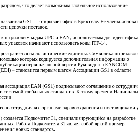
 разрядом, что делает возможным глобальное использование
названная GS1 — открывает офис в Брюсселе. Ее члены-основа
сти цепочки поставок.
е к штриховым кодам UPC и EAN, используемым для идентифик
ых упаковок начинают использовать коды ITF-14.
ространяется на логистические единицы. Символика штриховог
 помощью которых кодируется дополнительная информация о
– публикация первоначальной версии Руководства EANCOM –
(EDI) – становится первым шагом Ассоциации GS1 в области
 ассоциация EAN (GS1) подписывают соглашение о сотрудниче
ю системой глобальных стандартов. К этому времени Национал
оссии.
есно сотрудничая с органами здравоохранения и поставщиками у
 создаётся Подкомитет 31, специализирующийся на разработке
данных. Работа Подкомитета 31 являет собой яркий пример
енения новых стандартов.