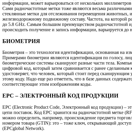
информации, может варьироваться от нескольких миллиметров 
Сами радиочастотные метки тоже являются весьма различными
стеклянные метки для отслеживания перемещения животных, и
железнодорожному подвижному составу. Частота, на которой р
до 5.8 GHz. Самым большим преимуществом радиочастотной иде
происходить получение и запись информации, варьируется до н
БИОМЕТРИЯ
Биометрия – это технология идентификации, основанная на из
Примерами биометрии являются идентификация по голосу, лицу, 
биометрические системы сканируют разные части тела. Компь
цифровой код, который затем сравнивается с ранее сделанным 
удостоверяет, что человек, который стоит перед сканирующим у
этому коду. Надо еще раз отметить, что в базе данных содержат
соответствующие этим изображениям коды.
EPC – ЭЛЕКТРОННЫЙ КОД ПРОДУКЦИИ
EPC (Electronic Product Code, Электронный код продукции) –
цепи поставок. Код ЕРС хранится на радиочастотной метке (RF
можно определить, например, происхождение предмета торговл
номером товара (GTIN): это – тоже ключ, открывающий досту
(EPCglobal Network).