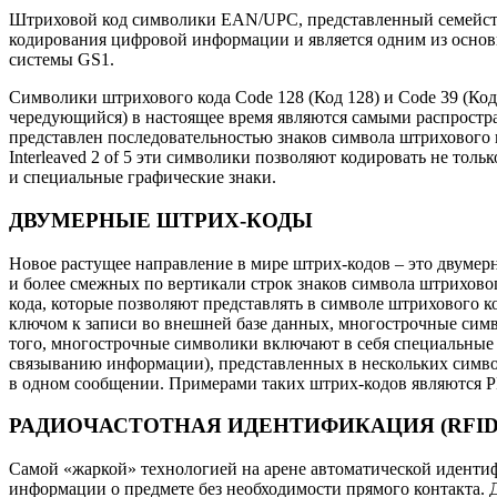
Штриховой код символики EAN/UPC, представленный семейст
кодирования цифровой информации и является одним из осно
системы GS1.
Символики штрихового кода Code 128 (Код 128) и Code 39 (Код 3
чередующийся) в настоящее время являются самыми распростр
представлен последовательностью знаков символа штрихового
Interleaved 2 of 5 эти символики позволяют кодировать не то
и специальные графические знаки.
ДВУМЕРНЫЕ ШТРИХ-КОДЫ
Новое растущее направление в мире штрих-кодов – это двумер
и более смежных по вертикали строк знаков символа штрихов
кода, которые позволяют представлять в символе штрихового к
ключом к записи во внешней базе данных, многострочные сим
того, многострочные символики включают в себя специальные
связыванию информации), представленных в нескольких симво
в одном сообщении. Примерами таких штрих-кодов являются PDF
РАДИОЧАСТОТНАЯ ИДЕНТИФИКАЦИЯ (RFID
Самой «жаркой» технологией на арене автоматической идентиф
информации о предмете без необходимости прямого контакта. 