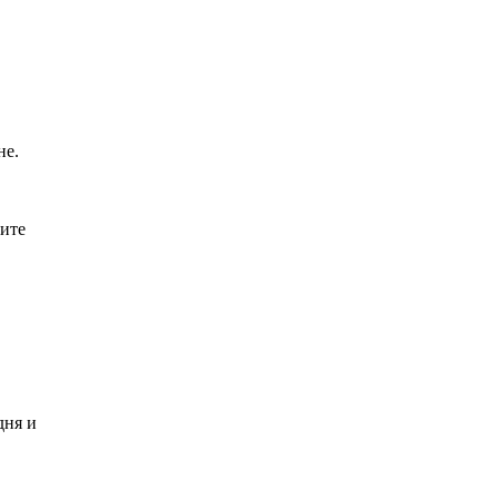
не.
ите
дня и