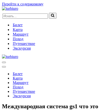
Перейти к содержимому
Искать...
Билет
Карта
Маршрут
Поход
Путешествие
Экскурсия
Меню
навигации
Меню
навигации
Билет
Карта
Маршрут
Поход
Путешествие
Экскурсия
Международная система gs1 что это