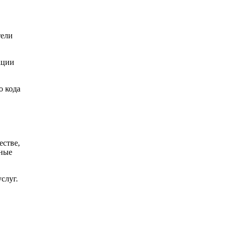
тели
ации
о кода
стве,
ьные
слуг.