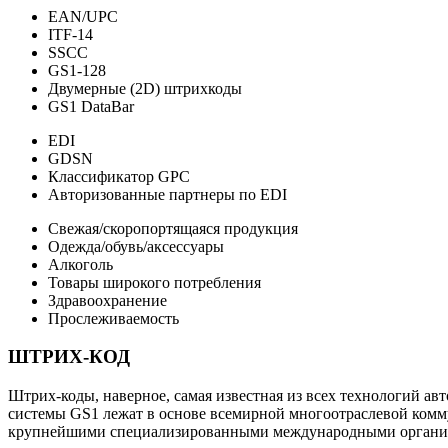
EAN/UPC
ITF-14
SSCC
GS1-128
Двумерные (2D) штрихкоды
GS1 DataBar
EDI
GDSN
Классификатор GPC
Авторизованные партнеры по EDI
Свежая/скоропортящаяся продукция
Одежда/обувь/аксессуары
Алкоголь
Товары широкого потребления
Здравоохранение
Прослеживаемость
ШТРИХ-КОД
Штрих-коды, наверное, самая известная из всех технологий а
системы GS1 лежат в основе всемирной многоотраслевой комм
крупнейшими специализированными международными организ