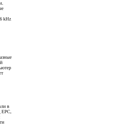
и.
ые
26 kHz
Разные
ий
пьютер
ет
вли в
д ЕРС,
м
ти