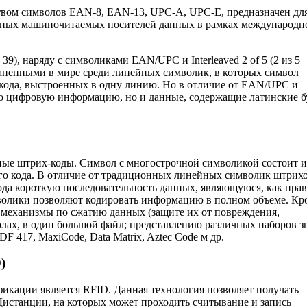
вом символов EAN-8, EAN-13, UPC-A, UPC-E, предназначен дл
вных машиночитаемых носителей данных в рамках международн
9), наряду с символиками EAN/UPC и Interleaved 2 of 5 (2 из 5
аненными в мире среди линейных символик, в которых символ
 кода, выстроенных в одну линию. Но в отличие от EAN/UPC и
лько цифровую информацию, но и данные, содержащие латинские 
ные штрих-коды. Символ с многострочной символикой состоит и
ого кода. В отличие от традиционных линейных символик штрих
ода короткую последовательность данных, являющуюся, как прав
волики позволяют кодировать информацию в полном объеме. Кр
 механизмы по сжатию данных (защите их от повреждения,
лах, в один большой файл; представлению различных наборов з
 417, MaxiCode, Data Matrix, Aztec Code м др.
)
икации является RFID. Данная технология позволяет получать
Дистанции, на которых может проходить считывание и запись