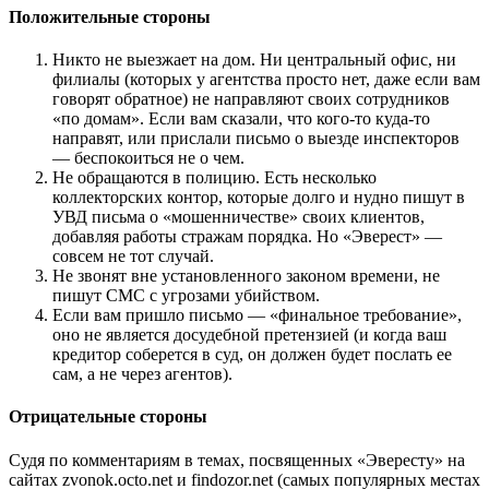
Положительные стороны
Никто не выезжает на дом. Ни центральный офис, ни
филиалы (которых у агентства просто нет, даже если вам
говорят обратное) не направляют своих сотрудников
«по домам». Если вам сказали, что кого-то куда-то
направят, или прислали письмо о выезде инспекторов
— беспокоиться не о чем.
Не обращаются в полицию. Есть несколько
коллекторских контор, которые долго и нудно пишут в
УВД письма о «мошенничестве» своих клиентов,
добавляя работы стражам порядка. Но «Эверест» —
совсем не тот случай.
Не звонят вне установленного законом времени, не
пишут СМС с угрозами убийством.
Если вам пришло письмо — «финальное требование»,
оно не является досудебной претензией (и когда ваш
кредитор соберется в суд, он должен будет послать ее
сам, а не через агентов).
Отрицательные стороны
Судя по комментариям в темах, посвященных «Эвересту» на
сайтах zvonok.octo.net и findozor.net (самых популярных местах