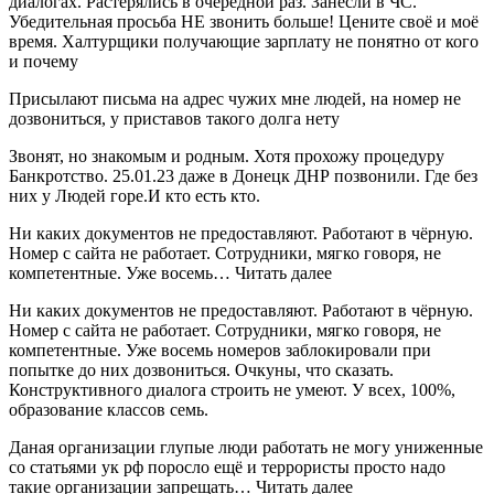
диалогах. Растерялись в очередной раз. Занесли в ЧС.
Убедительная просьба НЕ звонить больше! Цените своё и моё
время. Халтурщики получающие зарплату не понятно от кого
и почему
Присылают письма на адрес чужих мне людей, на номер не
дозвониться, у приставов такого долга нету
Звонят, но знакомым и родным. Хотя прохожу процедуру
Банкротство. 25.01.23 даже в Донецк ДНР позвонили. Где без
них у Людей горе.И кто есть кто.
Ни каких документов не предоставляют. Работают в чёрную.
Номер с сайта не работает. Сотрудники, мягко говоря, не
компетентные. Уже восемь… Читать далее
Ни каких документов не предоставляют. Работают в чёрную.
Номер с сайта не работает. Сотрудники, мягко говоря, не
компетентные. Уже восемь номеров заблокировали при
попытке до них дозвониться. Очкуны, что сказать.
Конструктивного диалога строить не умеют. У всех, 100%,
образование классов семь.
Даная организации глупые люди работать не могу униженные
со статьями ук рф поросло ещё и террористы просто надо
такие организации запрещать… Читать далее