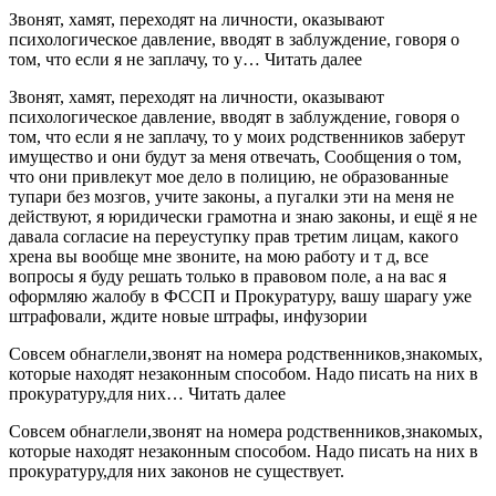
Звонят, хамят, переходят на личности, оказывают
психологическое давление, вводят в заблуждение, говоря о
том, что если я не заплачу, то у… Читать далее
Звонят, хамят, переходят на личности, оказывают
психологическое давление, вводят в заблуждение, говоря о
том, что если я не заплачу, то у моих родственников заберут
имущество и они будут за меня отвечать, Сообщения о том,
что они привлекут мое дело в полицию, не образованные
тупари без мозгов, учите законы, а пугалки эти на меня не
действуют, я юридически грамотна и знаю законы, и ещё я не
давала согласие на переуступку прав третим лицам, какого
хрена вы вообще мне звоните, на мою работу и т д, все
вопросы я буду решать только в правовом поле, а на вас я
оформляю жалобу в ФССП и Прокуратуру, вашу шарагу уже
штрафовали, ждите новые штрафы, инфузории
Совсем обнаглели,звонят на номера родственников,знакомых,
которые находят незаконным способом. Надо писать на них в
прокуратуру,для них… Читать далее
Совсем обнаглели,звонят на номера родственников,знакомых,
которые находят незаконным способом. Надо писать на них в
прокуратуру,для них законов не существует.