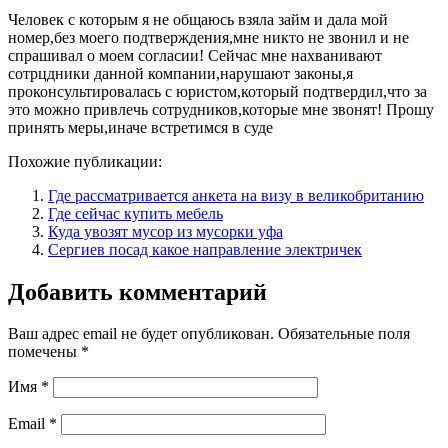
Человек с которым я не общаюсь взяла займ и дала мой
номер,без моего подтверждения,мне никто не звонил и не
спрашивал о моем согласии! Сейчас мне нахванивают
сотрцдники данной компании,нарушают законы,я
проконсультировалась с юристом,который подтвердил,что за
это можно привлечь сотрудников,которые мне звонят! Прошу
принять меры,иначе встретимся в суде
Похожие публикации:
Где рассматривается анкета на визу в великобританию
Где сейчас купить мебель
Куда увозят мусор из мусорки уфа
Сергиев посад какое направление электричек
Добавить комментарий
Ваш адрес email не будет опубликован.
Обязательные поля
помечены
*
Имя
*
Email
*