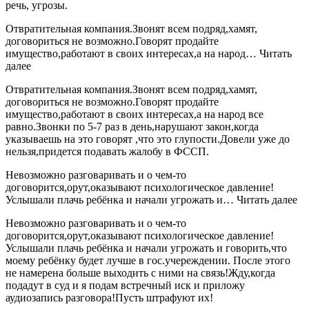
речь, угрозы.
Отвратительная компания.Звонят всем подряд,хамят,
договориться не возможно.Говорят продайте
имущество,работают в своих интересах,а на народ… Читать
далее
Отвратительная компания.Звонят всем подряд,хамят,
договориться не возможно.Говорят продайте
имущество,работают в своих интересах,а на народ все
равно.Звонки по 5-7 раз в день,нарушают закон,когда
указываешь на это говорят ,что это глупости.Довели уже до
нельзя,придется подавать жалобу в ФССП.
Невозможно разговаривать и о чем-то
договорится,орут,оказывают психологическое давление!
Услышали плачь ребёнка и начали угрожать и… Читать далее
Невозможно разговаривать и о чем-то
договорится,орут,оказывают психологическое давление!
Услышали плачь ребёнка и начали угрожать и говорить,что
моему ребёнку будет лучше в гос.учереждении. После этого
не намерена больше выходить с ними на связь!Жду,когда
подадут в суд и я подам встречный иск и приложу
аудиозапись разговора!Пусть штрафуют их!