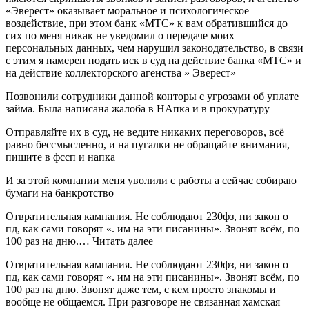
«Эверест» оказывает моральное и психологическое
воздействие, при этом банк «МТС» к вам обратившийся до
сих по меня никак не уведомил о передаче моих
персональных данных, чем нарушил законодательство, в связи
с этим я намерен подать иск в суд на действие банка «МТС» и
на действие коллекторского агенства » Эверест»
Позвонили сотрудники данной конторы с угрозами об уплате
займа. Была написана жалоба в НАпка и в прокуратуру
Отправляйте их в суд, не ведите никаких переговоров, всё
равно бессмысленно, и на пугалки не обращайте внимания,
пишите в фссп и напка
И за этой компании меня уволили с работы а сейчас собираю
бумаги на банкротство
Отвратительная кампания. Не соблюдают 230фз, ни закон о
пд, как сами говорят «. им на эти писанины». Звонят всём, по
100 раз на дню.… Читать далее
Отвратительная кампания. Не соблюдают 230фз, ни закон о
пд, как сами говорят «. им на эти писанины». Звонят всём, по
100 раз на дню. Звонят даже тем, с кем просто знакомы и
вообще не общаемся. При разговоре не связанная хамская