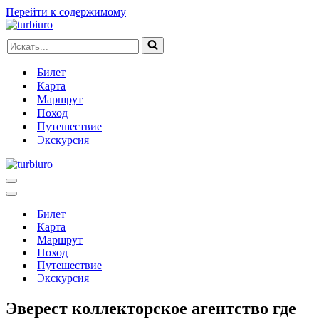
Перейти к содержимому
Искать...
Билет
Карта
Маршрут
Поход
Путешествие
Экскурсия
Меню
навигации
Меню
навигации
Билет
Карта
Маршрут
Поход
Путешествие
Экскурсия
Эверест коллекторское агентство где