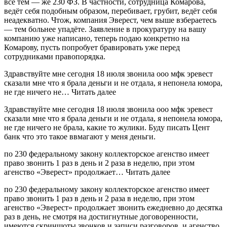
всё тем — же 230 ФЗ. В частности, сотрудница Комарова,
ведёт себя подобным образом, перебивает, грубит, ведёт себя
неадекватно. Чтож, компания Эверест, чем выше взбераетесь
— тем больнее упадёте. Заявление в прокуратуру на вашу
компанию уже написано, теперь подаю конкретно на
Комарову, пусть попробует бравировать уже перед
сотрудниками правопорядка.
Здравствуйте мне сегодня 18 июля звонила ооо мфк эревест
сказали мне что я брала деньги и не отдала, я непонела юмора,
не где ничего не… Читать далее
Здравствуйте мне сегодня 18 июля звонила ооо мфк эревест
сказали мне что я брала деньги и не отдала, я непонела юмора,
не где ничего не брала, какие то жулики. Буду писать Цент
банк что это такое ввмагают у меня деньги.
по 230 федеральному закону коллекторское агенство имеет
право звонить 1 раз в день и 2 раза в неделю, при этом
агенство «Эверест» продолжает… Читать далее
по 230 федеральному закону коллекторское агенство имеет
право звонить 1 раз в день и 2 раза в неделю, при этом
агенство «Эверест» продолжает звонить ежедневно до десятка
раз в день, не смотря на достигнутные договоренности,
имеются скриншоты звонков и записи разговоров, и агенство