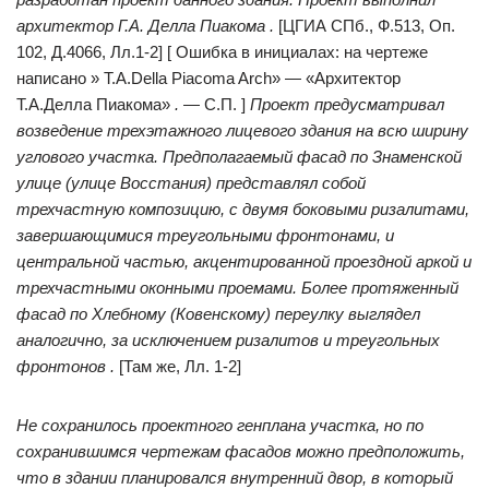
архитектор Г.А. Делла Пиакома .
[ЦГИА СПб., Ф.513, Оп.
102, Д.4066, Лл.1-2] [ Ошибка в инициалах: на чертеже
написано » T.A.Della Piacoma Arch» — «Архитектор
Т.А.Делла Пиакома»
.
— С.П. ]
Проект предусматривал
возведение трехэтажного лицевого здания на всю ширину
углового участка. Предполагаемый фасад по Знаменской
улице (улице Восстания) представлял собой
трехчастную композицию, с двумя боковыми ризалитами,
завершающимися треугольными фронтонами, и
центральной частью, акцентированной проездной аркой и
трехчастными оконными проемами. Более протяженный
фасад по Хлебному (Ковенскому) переулку выглядел
аналогично, за исключением ризалитов и треугольных
фронтонов .
[Там же, Лл. 1-2]
Не сохранилось проектного генплана участка, но по
сохранившимся чертежам фасадов можно предположить,
что в здании планировался внутренний двор, в который