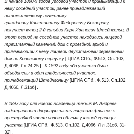
В начале 1890-х годов угловой участок и примыкающий к
нему соседний участок, ранее принадлежавший
потомственному почетному
гражданину Константину Федоровичу Бекнерову,
покупает купец 2-й гильдии Карл Иванович Штейнгольц. В
этот период на соседнем участке находились лицевой
трехэтажный каменный дом с проездной аркой и
примыкающий к нему лицевой двухэтажный деревянный
дом по Ковенскому переулку
[ ЦГИА СПб., Ф.513, Оп. 102,
Д.4066, Лл.24-25 ] .
К 1892 году оба участка были
объединены в один владельческий участок,
принадлежащий Штейнгольцу
[ЦГИА СПб., Ф.513, Оп.102,
Д.4066, Л.31об]
.
В 1892 году для нового владельца техник М. Андреев
надстраивает дворовую часть лицевого флигеля с
пристройкой части нового объема у южной границы
участка
[ЦГИА СПб., Ф.513, Оп.102, Д.4066, Л л .31об, 31-
32]
.