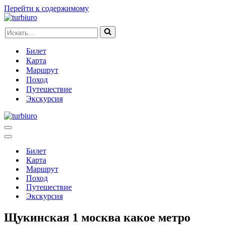
Перейти к содержимому
Искать...
Билет
Карта
Маршрут
Поход
Путешествие
Экскурсия
Меню
навигации
Меню
навигации
Билет
Карта
Маршрут
Поход
Путешествие
Экскурсия
Щукинская 1 москва какое метро