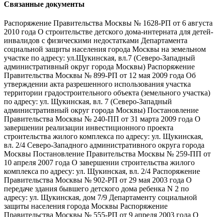
Связанные документы
Распоряжение Правительства Москвы № 1628-РП от 6 августа
2010 года О строительстве детского дома-интерната для детей-
инвалидов с физическими недостатками Департамента
социальной защиты населения города Москвы на земельном
участке по адресу: ул.Щукинская, вл.7 (Северо-Западный
административный округ города Москвы) Распоряжение
Правительства Москвы № 899-РП от 12 мая 2009 года Об
утверждении акта разрешенного использования участка
территории градостроительного объекта (земельного участка)
по адресу: ул. Щукинская, вл. 7 (Северо-Западный
административный округ города Москвы) Постановление
Правительства Москвы № 240-ПП от 31 марта 2009 года О
завершении реализации инвестиционного проекта
строительства жилого комплекса по адресу: ул. Щукинская,
вл. 2/4 Северо-Западного административного округа города
Москвы Постановление Правительства Москвы № 259-ПП от
10 апреля 2007 года О завершении строительства жилого
комплекса по адресу: ул. Щукинская, вл. 2/4 Распоряжение
Правительства Москвы № 902-РП от 29 мая 2003 года О
передаче здания бывшего детского дома ребенка N 2 по
адресу: ул. Щукинская, дом 7/9 Департаменту социальной
защиты населения города Москвы Распоряжение
Правительства Москвы № 555-РП от 9 апреля 2003 года О