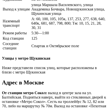
улица Маршала Василевского, улица
Выход к улицам
Академика Бочвара, Новощукинская улица,
Щукинская улица
А: 60, 100, 105, 105к, 137, 253, 277, 638, 640,
Наземный
640к, 681, 687, 798, 800; Тм: 10, 15, 21, 28,
транспорт
30, 31
Режим работы
5:30—1:00
Код станции
125
Соседние
Спартак и Октябрьское поле
станции
Улицы у метро Щукинская
Ниже представелн список улиц, которые расположены в
близи с метро Щукинская
Адрес в Москве
От станции метро Сокол:
выход в центре зала на ул.
Балтийская. Подняться наверх, выйти из стеклянных дверей к
остановке «Метро Сокол». Сесть на троллейбус № 12, 82 или
70, либо на маршрутку № 70м. Выход на остановке «Пехотная