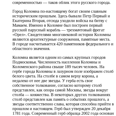
современностью — таков облик этого русского города.
Город Коломна по-настоящему богат своим славным
историческим прошлым. Здесь бывали Петр Первый и
Екатерина Вторая, отсюда уходили войска на битву с
Мамаем. Именно в Коломне был построен первый
русский парусный корабль — трехмачтовый фрегат
«Орел». Свидетелями многовековой истории Коломны
являются архитектурные сооружения, памятные места.
В городе насчитывается 420 памятников федерального и
областного значения.
Коломна является одним из самых крупных городов
Подмосковья. Численность населения Коломны и
Коломенского района свыше 189 тысяч человек. На
гербе города Коломны в лазурном поле изображен столб
белого цвета. На столбе в самом верху корона, а
недалеко от нее две звезды. У герба есть свое
собственное толкование, согласно которому столб
представлен, как опора самой Москвы, звезды вокруг
столба — княжества. В некоторых других толкованиях
столб представлен как память о событиях прошлого, а
звезды соответственно слава, которая способна прийти в
прошлом и настоящем. Герб был утвержден 20 декабря
1781 года. Современный герб образца 2002 года основан