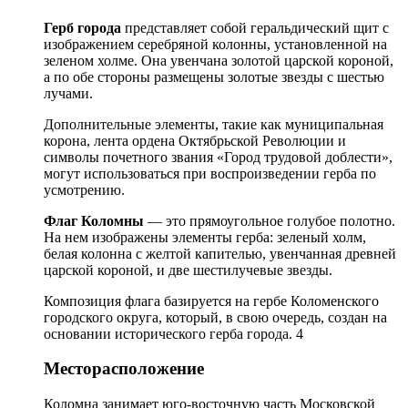
Герб города
представляет собой геральдический щит с
изображением серебряной колонны, установленной на
зеленом холме. Она увенчана золотой царской короной,
а по обе стороны размещены золотые звезды с шестью
лучами.
Дополнительные элементы, такие как муниципальная
корона, лента ордена Октябрьской Революции и
символы почетного звания «Город трудовой доблести»,
могут использоваться при воспроизведении герба по
усмотрению.
Флаг Коломны
— это прямоугольное голубое полотно.
На нем изображены элементы герба: зеленый холм,
белая колонна с желтой капителью, увенчанная древней
царской короной, и две шестилучевые звезды.
Композиция флага базируется на гербе Коломенского
городского округа, который, в свою очередь, создан на
основании исторического герба города. 4
Месторасположение
Коломна занимает юго-восточную часть Московской