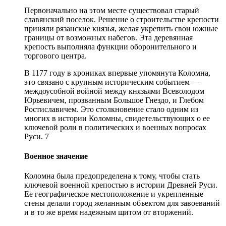
Первоначально на этом месте существовал старый
славянский поселок. Решение о строительстве крепости
приняли рязанские князья, желая укрепить свои южные
границы от возможных набегов. Эта деревянная
крепость выполняла функции оборонительного и
торгового центра.
В 1177 году в хрониках впервые упомянута Коломна,
это связано с крупным историческим событием —
междоусобной войной между князьями Всеволодом
Юрьевичем, прозванным Большое Гнездо, и Глебом
Ростиславичем. Это столкновение стало одним из
многих в истории Коломны, свидетельствующих о ее
ключевой роли в политических и военных вопросах
Руси. 7
Военное значение
Коломна была предопределена к тому, чтобы стать
ключевой военной крепостью в истории Древней Руси.
Ее географическое местоположение и укрепленные
стены делали город желанным объектом для завоеваний
и в то же время надежным щитом от вторжений.