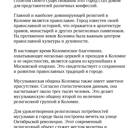
столетия своего существования этот город стал домом
для представителей различных конфессий.
Главной и наиболее доминирующей религией в
Коломне является православие. Город известен своей
православной историей, что отражается в архитектуре
храмов, монастырей и других религиозных памятников.
На протяжении веков Коломна была важным центром
православной культуры и духовности.
В настоящее время Коломенское благочиние,
охватывающее несколько церквей и приходов в Коломне
и ее окрестностях, является одним из крупнейших в
Московской епархии. Это свидетельствует о сохранении
и развитии православных традиций в городе.
Мусульманская община Коломны также имеет заметное
присутствие. Согласно статистическим данным, она
насчитывает около трех тысяч человек. Это делает
мусульманскую общину второй по величине
религиозной группой в Коломне.
Для удовлетворения религиозных потребностей
мусульман в городе была построена мечеть на улице
Октябрьской революции. Этот современный
религиозный объект служит местом молитвы и