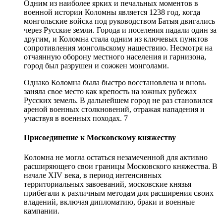
Одним из наиболее ярких и печальных моментов в
военной истории Коломны является 1238 год, когда
монгольские войска под руководством Батыя двигались
через Русские земли. Города и поселения падали один за
другим, и Коломна стала одним из ключевых пунктов
сопротивления монгольскому нашествию. Несмотря на
отчаянную оборону местного населения и гарнизона,
город был разрушен и сожжен монголами.
Однако Коломна была быстро восстановлена и вновь
заняла свое место как крепость на южных рубежах
Русских земель. В дальнейшем город не раз становился
ареной военных столкновений, отражая нападения и
участвуя в военных походах. 7
Присоединение к Московскому княжеству
Коломна не могла остаться незамеченной для активно
расширяющего свои границы Московского княжества. В
начале XIV века, в период интенсивных
территориальных завоеваний, московские князья
прибегали к различным методам для расширения своих
владений, включая дипломатию, браки и военные
кампании.