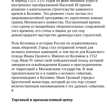
В период 1525–1531 годов на фоне внешних угроз и
внутренних преобразований Василий III принял
решение о капитальном строительстве каменного
кремля в Коломне. Это решение стало частью его
широкомасштабной программы по укреплению южных
границ Московского княжества. Построенный кремль
стал одним из мощнейших оборонительных сооружений
того времени, его стены и башни до сих пор
демонстрируют мастерство древнерусских строителей.
Роль Коломны в истории России не ограничивалась
лишь обороной. Город стал отправной точкой для
великих военных кампаний, в том числе для Казанского
похода Ивана Грозного. Именно из Коломны в 1552
году Иван IV начал свой победоносный поход, который
завершился освобождением Казани и присоединением
ее территорий к Московскому государству. В знак
признательности и в память о великих событиях,
произошедших в Коломне, Иван Грозный учредил
Брусенский монастырь, который до сих пор служит
величественным напоминанием о тех далеких событиях.
8
Торговый и промышленный центр