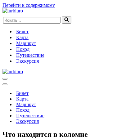
Перейти к содержимому
Искать...
Билет
Карта
Маршрут
Поход
Путешествие
Экскурсия
Меню
навигации
Меню
навигации
Билет
Карта
Маршрут
Поход
Путешествие
Экскурсия
Что находится в коломне