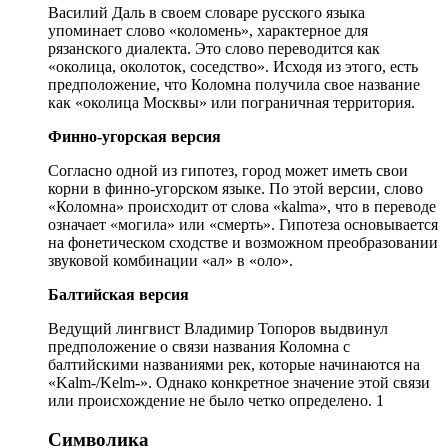
Василий Даль в своем словаре русского языка
упоминает слово «коломень», характерное для
рязанского диалекта. Это слово переводится как
«околица, околоток, соседство». Исходя из этого, есть
предположение, что Коломна получила свое название
как «околица Москвы» или пограничная территория.
Финно-угорская версия
Согласно одной из гипотез, город может иметь свои
корни в финно-угорском языке. По этой версии, слово
«Коломна» происходит от слова «kalma», что в переводе
означает «могила» или «смерть». Гипотеза основывается
на фонетическом сходстве и возможном преобразовании
звуковой комбинации «ал» в «оло».
Балтийская версия
Ведущий лингвист Владимир Топоров выдвинул
предположение о связи названия Коломна с
балтийскими названиями рек, которые начинаются на
«Kalm-/Kelm-». Однако конкретное значение этой связи
или происхождение не было четко определено. 1
Символика