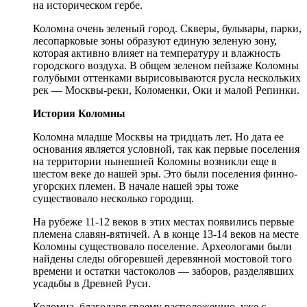
на историческом гербе.
Коломна очень зеленый город. Скверы, бульвары, парки,
лесопарковые зоны образуют единую зеленую зону,
которая активно влияет на температуру и влажность
городского воздуха. В общем зеленом пейзаже Коломны
голубыми оттенками вырисовываются русла нескольких
рек — Москвы-реки, Коломенки, Оки и малой Репинки.
История Коломны
Коломна младше Москвы на тридцать лет. Но дата ее
основания является условной, так как первые поселения
на территории нынешней Коломны возникли еще в
шестом веке до нашей эры. Это были поселения финно-
угорских племен. В начале нашей эры тоже
существовало несколько городищ.
На рубеже 11-12 веков в этих местах появились первые
племена славян-вятичей. А в конце 13-14 веков на месте
Коломны существовало поселение. Археологами были
найдены следы обгоревшей деревянной мостовой того
времени и остатки частоколов — заборов, разделявших
усадьбы в Древней Руси.
Коломна, благодаря своему расположению, уже с