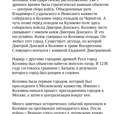
древних времен была стратегически важным объектом
— центром сбора войск. Объединенные рати
Владимиро-Суздальского и Рязанского княжеств
собирались в Коломне перед походом на Чернигов. А
чуть позже перед походом на Куликово поле здесь
собирались войска Дмитрия Донского. Коломну часто
связывают с именем князя Дмитрия Донского. И это
неслучайно. Князь совершал из Коломны походы. Он
любил этот город. Существует легенда, по которой
Дмитрий Донской в Коломне в храме Воскресения
Словущего венчался с княжной Евдокией Дмитриевной.
Наряду с другими городами древней Руси город
Коломна был объектом набегов монголо-татар. В 1238
году состоялось сражение с Батыем, в результате
которого город был разорен и сожжен.
Коломна была первым городом, который был
присоединен к Московскому княжеству. Именно с
Коломны начался процесс присоединения городов к
Москве, а затем и централизация вокруг нее.
Много заметных исторических событий произошло в
Коломне на протяжении пятнадцатого века. После
войны с Рязанью город отошел к литовскому князю,