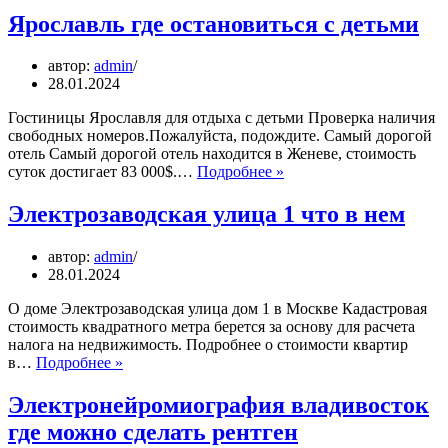
федеральный
Ярославль где остановиться с детьми
округ
автор:
admin
28.01.2024
Гостиницы Ярославля для отдыха с детьми Проверка наличия
свободных номеров.Пожалуйста, подождите. Самый дорогой
отель Самый дорогой отель находится в Женеве, стоимость
Ярославль
суток достигает 83 000$.…
Подробнее »
где
остановиться
Электрозаводская улица 1 что в нем
с
детьми
автор:
admin
28.01.2024
О доме Электрозаводская улица дом 1 в Москве Кадастровая
стоимость квадратного метра берется за основу для расчета
налога на недвижимость. Подробнее о стоимости квартир
Электрозаводская
в…
Подробнее »
улица
1
Электронейромиография владивосток
что
где можно сделать рентген
в