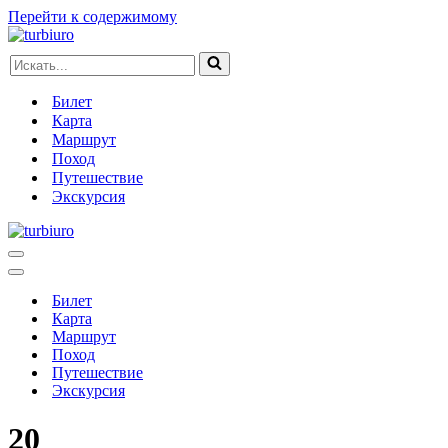
Перейти к содержимому
Искать...
Билет
Карта
Маршрут
Поход
Путешествие
Экскурсия
Меню
навигации
Меню
навигации
Билет
Карта
Маршрут
Поход
Путешествие
Экскурсия
20