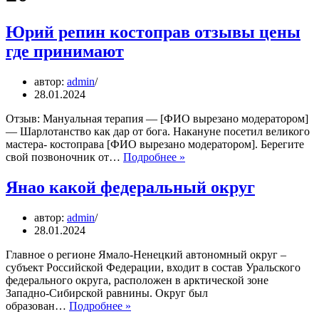
Юрий репин костоправ отзывы цены
где принимают
автор:
admin
28.01.2024
Отзыв: Мануальная терапия — [ФИО вырезано модератором]
— Шарлотанство как дар от бога. Накануне посетил великого
мастера- костоправа [ФИО вырезано модератором]. Берегите
Юрий
свой позвоночник от…
Подробнее »
репин
костоправ
Янао какой федеральный округ
отзывы
цены
автор:
admin
где
28.01.2024
принимают
Главное о регионе Ямало-Ненецкий автономный округ –
субъект Российской Федерации, входит в состав Уральского
федерального округа, расположен в арктической зоне
Западно-Сибирской равнины. Округ был
Янао
образован…
Подробнее »
какой