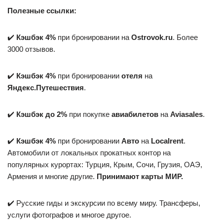
Полезные ссылки:
✔️
Кэшбэк 4%
при бронировании на
Ostrovok.ru
. Более
3000 отзывов.
✔️
Кэшбэк 4%
при бронировании
отеля
на
Яндекс.Путешествия
.
✔️
Кэшбэк до 2%
при покупке
авиабилетов
на
Aviasales
.
✔️
Кэшбэк 4%
при бронировании
Авто
на
Localrent
.
Автомобили от локальных прокатных контор на
популярных курортах: Турция, Крым, Сочи, Грузия, ОАЭ,
Армения и многие другие.
Принимают карты МИР.
✔️ Русские гиды и экскурсии по всему миру. Трансферы,
услуги фотографов и многое другое.