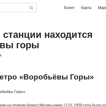
Билет
Карта
Мар
й станции находится
вы горы
4
етро «Воробьёвы Горы»
нии на правом берегу Москвы-реки 12.01.1959 года была о