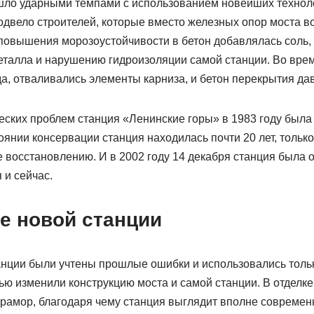
шло ударными темпами с использованием новейших техноло
одвело строителей, которые вместо железных опор моста в
овышения морозоустойчивости в бетон добавлялась соль, ч
еталла и нарушению гидроизоляции самой станции. Во вре
да, отваливались элементы карниза, и бетон перекрытия да
ческих проблем станция «Ленинские горы» в 1983 году была
оянии консервации станция находилась почти 20 лет, только
 восстановлению. И в 2002 году 14 декабря станция была о
 и сейчас.
 новой станции
анции были учтены прошлые ошибки и использовались тол
ью изменили конструкцию моста и самой станции. В отделк
рамор, благодаря чему станция выглядит вполне современн