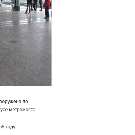
сооружена по
усе метромоста.
8 году.