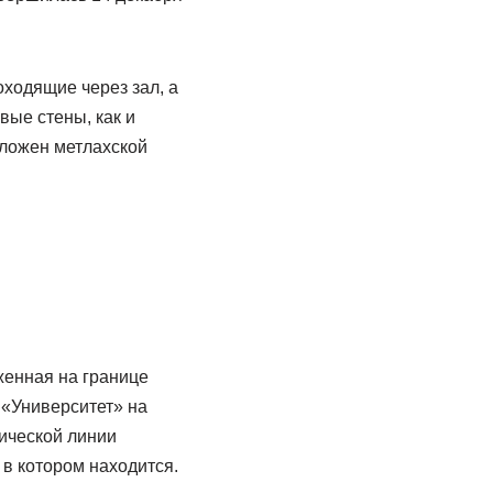
ходящие через зал, а
ые стены, как и
ложен метлахской
женная на границе
 «Университет» на
ической линии
 в котором находится.