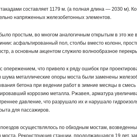
такадами составляет 1179 м. (а полная длина — 2030 м). К
ельно напряженных железобетонных элементов.
ыло простым, во многом аналогичным открытым в это же
инии: асфальтированный пол, столбы вместо колонн, прос
юстр, а основным акцентом служило волнообразное перекр
с опережением, что привело к ряду ошибок при проектиров
 шума металлические опоры моста были заменены железоб
вания бетона при ведении работ в зимние месяцы в смесь
оцировавший коррозию металла. Ржавея, арматура увеличив
треннее давление, что разрушало их и нарушало гидроизол
крыта для пассажиров.
 поездов осуществлялось по обходным мостам, возведенн
 моста. Реконструкция станции, продолжавшаяся 19 лет, з