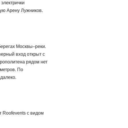
 электрички
ную Арену Лужников.
берегах Москвы–реки.
верный вход открыт с
трополитена рядом нет
метров. По
 далеко.