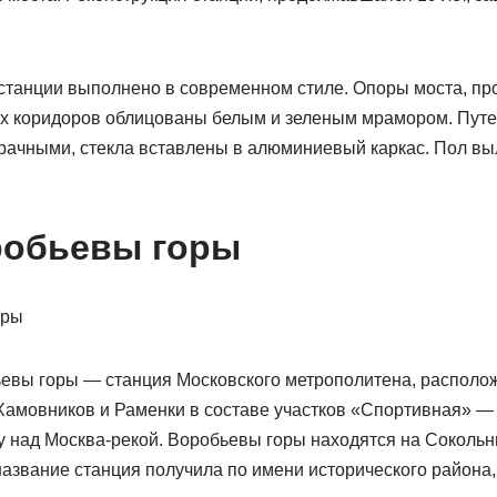
танции выполнено в современном стиле. Опоры моста, про
х коридоров облицованы белым и зеленым мрамором. Путев
рачными, стекла вставлены в алюминиевый каркас. Пол вы
робьевы горы
евы горы — станция Московского метрополитена, располо
 Хамовников и Раменки в составе участков «Спортивная» —
 над Москва-рекой. Воробьевы горы находятся на Сокольн
название станция получила по имени исторического района,