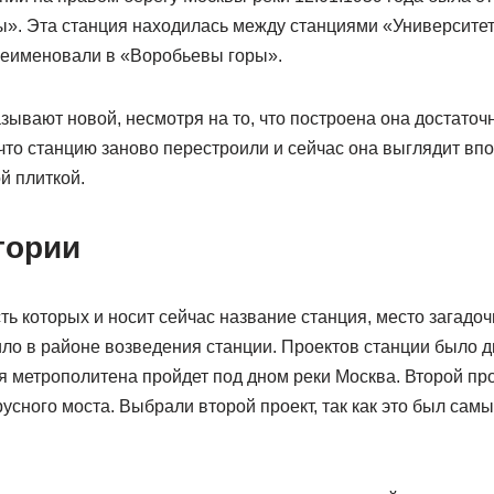
ы». Эта станция находилась между станциями «Университет
реименовали в «Воробьевы горы».
зывают новой, несмотря на то, что построена она достаточ
 что станцию заново перестроили и сейчас она выглядит вп
й плиткой.
тории
ть которых и носит сейчас название станция, место загадочн
ло в районе возведения станции. Проектов станции было д
я метрополитена пройдет под дном реки Москва. Второй пр
усного моста. Выбрали второй проект, так как это был са