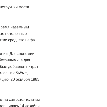
онструкции моста
 время наземным
тые потолочные
ытие среднего нефа.
ании. Для экономии
етонными, а для
 был добавлен нитрат
алась в объёме,
яцию. 20 октября 1983
ым на самостоятельных
авершилась 14 декабря