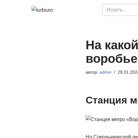
Перейти
к
содержимому
На како
воробье
автор:
admin
28.01.202
Станция м
На Сокольнической ли