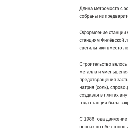
Длина метромоста с эс
собраны из предварит
Оформление станции б
станциям Филёвской л
светильники вместо л
Строительство велось 
металла и уменьшения
предотвращения засты
натрия (соль), спров
создавая в плитах вну
года станция была за
С 1986 года движение
опорах по обе стороны