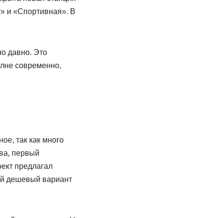
» и «Спортивная». В
но давно. Это
олне современно,
ое, так как много
ва, первый
оект предлагал
мый дешевый вариант