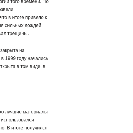
гий того времени. Но
озвели
то в итоге привело к
мя сильных дождей
вал трещины.
 закрыта на
 в 1999 году начались
ткрыта в том виде, в
ько лучшие материалы
е использовался
о. В итоге получился