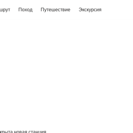
шрут
Поход
Путешествие
Экскурсия
ткрыта новая станция