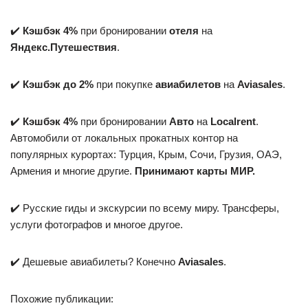
✔️
Кэшбэк 4%
при бронировании
отеля
на
Яндекс.Путешествия
.
✔️
Кэшбэк до 2%
при покупке
авиабилетов
на
Aviasales
.
✔️
Кэшбэк 4%
при бронировании
Авто
на
Localrent
.
Автомобили от локальных прокатных контор на
популярных курортах: Турция, Крым, Сочи, Грузия, ОАЭ,
Армения и многие другие.
Принимают карты МИР.
✔️ Русские гиды и экскурсии по всему миру. Трансферы,
услуги фотографов и многое другое.
✔️ Дешевые авиабилеты? Конечно
Aviasales
.
Похожие публикации: