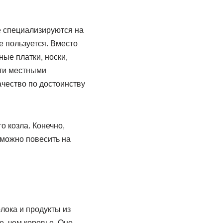
 специализируются на
е пользуется. Вместо
ные платки, носки,
сти местными
ачество по достоинству
о козла. Конечно,
 можно повесить на
олока и продукты из
е, чем коровье. Оно