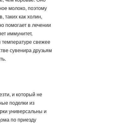
ное молоко, поэтому
 таких как холин,
но помогает в лечении
ет иммунитет,
й температуре свежее
естве сувенира друзьям
ть.
зти, и который не
ные поделки из
дарки универсальны и
дома по приезду