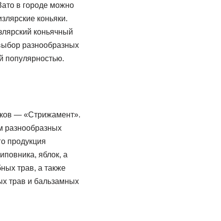
Зато в городе можно
излярские коньяки.
излярский коньячный
й выбор разнообразных
й популярностью.
уков — «Стрижамент».
ом разнообразных
го продукция
повника, яблок, а
ных трав, а также
х трав и бальзамных