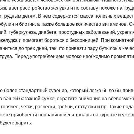
ызывает расстройство желудка и по составу похоже на груд
 грудным детям. В нем содержится масса полезных веществ,
обулин и биотин, а также большое количество витаминов. О
й, туберкулеза, диабета, простудных заболеваний, укрепля
желудка и помогает бороться с бессонницей. При комнатно
аниться до трех дней, так что привезти пару бутылок в кач
 труда. Перед употреблением молоко необходимо прокипяти
о более стандартный сувенир, который легко было бы приве
 в вашей багажной сумке, обратите внимание на всевозмож
горячее, четки, расчески, гребни, статуэтки и пр. Такие по
ожете приобрести понравившиеся товары на курорте и уже 
будете дарить.