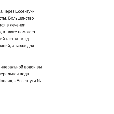
да через Ессентуки
исты. Большинство
тся в лечении
, а также помогает
 гастрит и т.д.
яций, а также для
 минеральной водой вы
неральная вода
Новая», «Ессентуки №