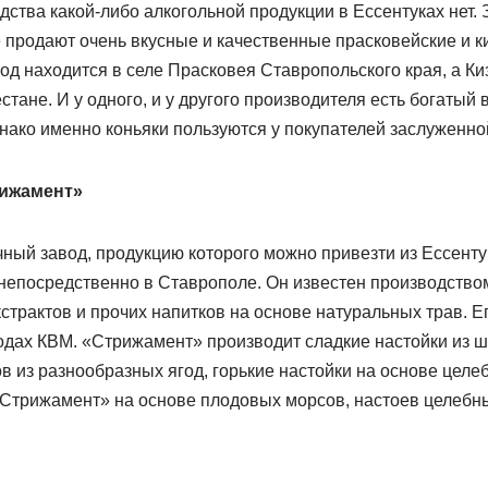
ства какой-либо алкогольной продукции в Ессентуках нет. 
е продают очень вкусные и качественные прасковейские и к
од находится в селе Прасковея Ставропольского края, а К
гестане. И у одного, и у другого производителя есть богаты
днако именно коньяки пользуются у покупателей заслуженно
ижамент»
ный завод, продукцию которого можно привезти из Ессент
 непосредственно в Ставрополе. Он известен производств
кстрактов и прочих напитков на основе натуральных трав. Е
одах КВМ. «Стрижамент» производит сладкие настойки из ши
в из разнообразных ягод, горькие настойки на основе целеб
трижамент» на основе плодовых морсов, настоев целебны