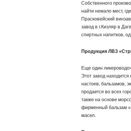
Собственного производ
найти немало мест, гд
Прасковейский винзав
завод в г.Кизляр в Да
спиртных напитков, о
Продукция ЛВЗ «Стр
Еще один ликероводоч
Этот завод находится
настоев, бальзамов, э
продается во всех гор
также на основе морсо
фирменный бальзам «С
масел.