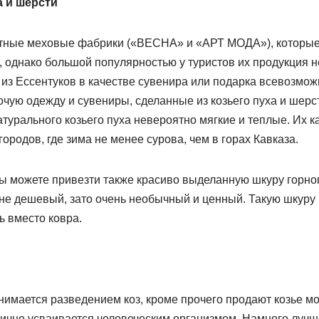
а и шерсти
стные меховые фабрики («ВЕСНА» и «АРТ МОДА»), которые
 однако большой популярностью у туристов их продукция н
 из Ессентуков в качестве сувенира или подарка всевозмож
очую одежду и сувениры, сделанные из козьего пуха и шер
турального козьего пуха невероятно мягкие и теплые. Их к
городов, где зима не менее сурова, чем в горах Кавказа.
ы можете привезти также красиво выделанную шкуру горног
 не дешевый, зато очень необычный и ценный. Такую шкуру
ь вместо ковра.
занимается разведением коз, кроме прочего продают козье м
лично усваивается человеческим организмом. Намного лучш