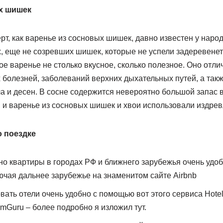
х шишек
т, как варенье из сосновых шишек, давно известен у народ
х, еще не созревших шишек, которые не успели задеревенет
ое варенье не столько вкусное, сколько полезное. Оно отли
 болезней, заболеваний верхних дыхательных путей, а такж
а и десен. В сосне содержится невероятно большой запас в
и варенье из сосновых шишек и хвои использовали издревл
о поездке
о квартиры в городах РФ и ближнего зарубежья очень удоб
ючая дальнее зарубежье на знаменитом сайте Airbnb
вать отели очень удобно с помощью вот этого сервиса Hote
Guru – более подробно я изложил тут.