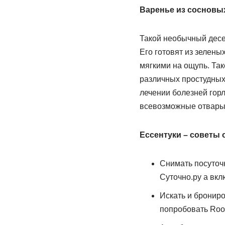
Варенье из сосновы
Такой необычный десер
Его готовят из зелены
мягкими на ощупь. Так
различных простудных
лечении болезней горл
всевозможные отвары 
Ессентуки – советы 
Снимать посуточн
Суточно.ру а вкл
Искать и брониро
попробовать Room