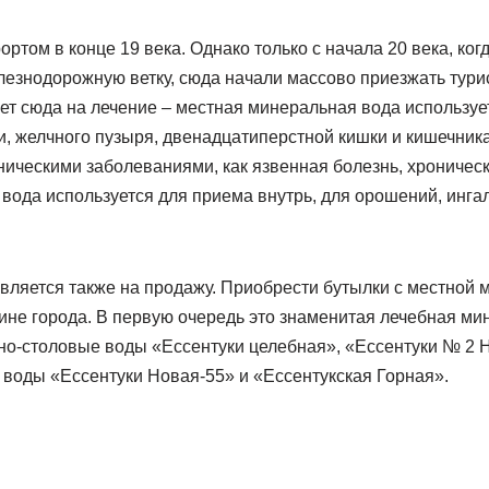
ортом в конце 19 века. Однако только с начала 20 века, ког
лезнодорожную ветку, сюда начали массово приезжать тур
ет сюда на лечение – местная минеральная вода используе
и, желчного пузыря, двенадцатиперстной кишки и кишечника
ническими заболеваниями, как язвенная болезнь, хронический
ода используется для приема внутрь, для орошений, ингал
авляется также на продажу. Приобрести бутылки с местной
ине города. В первую очередь это знаменитая лечебная ми
бно-столовые воды «Ессентуки целебная», «Ессентуки № 2 
 воды «Ессентуки Новая-55» и «Ессентукская Горная».