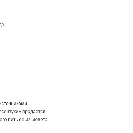
де.
 источниками
ссентуки» продаётся
го пить её из бювета