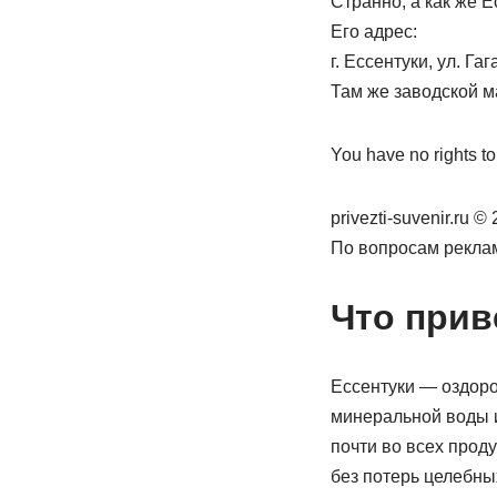
Странно, а как же 
Его адрес:
г. Ессентуки, ул. Гаг
Там же заводской м
You have no rights t
privezti-suvenir.ru
По вопросам рекламы
Что прив
Ессентуки — оздоро
минеральной воды и
почти во всех прод
без потерь целебны