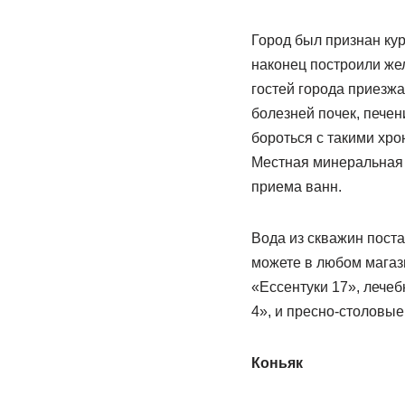
Город был признан кур
наконец построили же
гостей города приезжа
болезней почек, печен
бороться с такими хро
Местная минеральная в
приема ванн.
Вода из скважин пост
можете в любом магаз
«Ессентуки 17», лече
4», и пресно-столовые
Коньяк