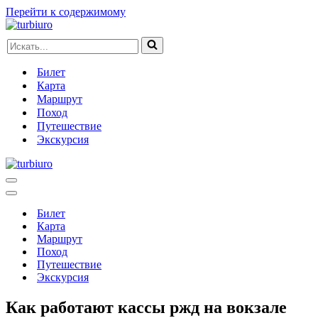
Перейти к содержимому
Искать...
Билет
Карта
Маршрут
Поход
Путешествие
Экскурсия
Меню
навигации
Меню
навигации
Билет
Карта
Маршрут
Поход
Путешествие
Экскурсия
Как работают кассы ржд на вокзале