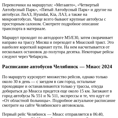
Перевозчики на маршрутах: «Мегаавто», «Четвертый
Автобусный Парк», «Пятый Автобусный Парк» и другие на
автобусах ЛиАЗ, Hyundai, Kia, ЛАЗ, а также на
микроавтобусах. Чаще всего бывают крупные автобусы с
просторным салоном. Смотрите подробное описание
транспорта в материале.
Маршрут проходит по автодороге М5/Е30, затем сворачивает
направо на трассу Мисяш и переходит в Миасский тракт. Это
наиболее короткий вариант пути. На нем насчитывается от
нескольких остановок до полутора десятка. Некоторые рейсы
следуют через Чебаркуль.
Расписание автобусов Челябинск — Миасс 2024
По маршруту курсирует множество рейсов, однако только
около 30 в день — с заездом в сам город, остальные
проходящие и останавливаются только у трассы, откуда
добираться до Миасса придется еще около 15 км. Заезжают в
город автобусы № 551 и № 511, экспрессы и те, что идут от
«От областной больницы». Подробное актуальное расписание
смотрите на сайте Челябинского автовокзала.
Первый рейс Челябинск — Миасс отправляется в 06:40,