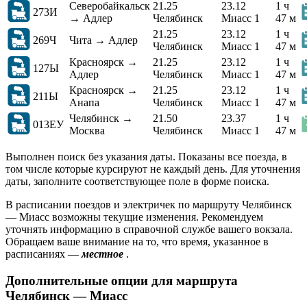
Северобайкальск
21.25
23.12
1 ч
273И
→ Адлер
Челябинск
Миасс 1
47 м
21.25
23.12
1 ч
269Ч
Чита → Адлер
Челябинск
Миасс 1
47 м
Красноярск →
21.25
23.12
1 ч
127Ы
Адлер
Челябинск
Миасс 1
47 м
Красноярск →
21.25
23.12
1 ч
211Ы
Анапа
Челябинск
Миасс 1
47 м
Челябинск →
21.50
23.37
1 ч
013ЕУ
Москва
Челябинск
Миасс 1
47 м
Выполнен поиск без указания даты. Показаны все поезда, в
том числе которые курсируют не каждый день. Для уточнения
даты, заполните соответствующее поле в форме поиска.
В расписании поездов и электричек по маршруту Челябинск
— Миасс возможны текущие изменения. Рекомендуем
уточнять информацию в справочной службе вашего вокзала.
Обращаем ваше внимание на то, что время, указанное в
расписаниях —
местное
.
Дополнительные опции для маршрута
Челябинск — Миасс