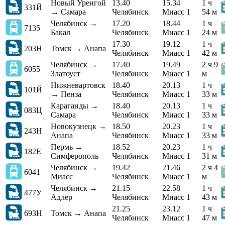
Новый Уренгой
13.40
15.34
1 ч
331Й
→ Самара
Челябинск
Миасс 1
54 м
Челябинск →
17.20
18.44
1 ч
7135
Бакал
Челябинск
Миасс 1
24 м
17.30
19.12
1 ч
203Н
Томск → Анапа
Челябинск
Миасс 1
42 м
Челябинск →
17.40
19.49
2 ч 9
6055
Златоуст
Челябинск
Миасс 1
м
Нижневартовск
18.40
20.13
1 ч
101Й
→ Пенза
Челябинск
Миасс 1
33 м
Караганды →
18.40
20.13
1 ч
083Ц
Самара
Челябинск
Миасс 1
33 м
Новокузнецк →
18.50
20.23
1 ч
243Н
Анапа
Челябинск
Миасс 1
33 м
Пермь →
18.52
20.23
1 ч
182Е
Симферополь
Челябинск
Миасс 1
31 м
Челябинск →
19.42
21.46
2 ч 4
6041
Миасс
Челябинск
Миасс 1
м
Челябинск →
21.15
22.58
1 ч
477У
Адлер
Челябинск
Миасс 1
43 м
21.25
23.12
1 ч
693Н
Томск → Анапа
Челябинск
Миасс 1
47 м