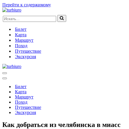
Перейти к содержимому
Искать...
Билет
Карта
Маршрут
Поход
Путешествие
Экскурсия
Меню
навигации
Меню
навигации
Билет
Карта
Маршрут
Поход
Путешествие
Экскурсия
Как добраться из челябинска в миасс