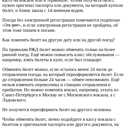
кассе на вокзале или в терминале. Чтобы получить билет,
нужен оригинал паспорта или документа, на который купили
билет, и бланк заказа с 14-значным кодом.
Поезда без электронной регистрации помечаются подписью
«̶Э̶л̶.̶̶̶̶̶̶ ̶р̶е̶г̶», и если электронная регистрация не пройдена, об
этом тоже пишем в письме.
Как поменять билет на другую дату или на другой поезд?
По правилам РЖД билет можно обменять только на более
ранний поезд. Ещё можно повысить класс обслуживания —
например, взять билеты в купе, если был плацкарт.
Обменять билет можно, если осталось менее 24 часов до
отправления поезда, на который переоформляется билет. Если
до отправления больше 24 часов — обмен невозможен. Ещё
нельзя изменить перевозчика и станцию отправления и
прибытия. Но можно поменять вокзал, например, уехать из
Санкт-Петербурга в Москву не с Московского вокзала, а с
Ладожского.
Не получится переоформить билет на другого человека.
Чтобы обменять билет, лично подойдите в кассу вокзала с
билетом и оригиналом паспорта или другого документа, на