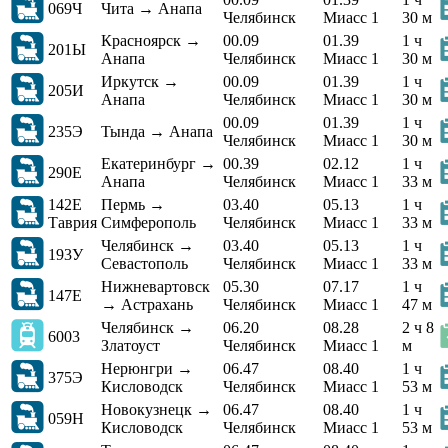
069Ч
Чита → Анапа
Челябинск
Миасс 1
30 м
Красноярск →
00.09
01.39
1 ч
201Ы
Анапа
Челябинск
Миасс 1
30 м
Иркутск →
00.09
01.39
1 ч
205И
Анапа
Челябинск
Миасс 1
30 м
00.09
01.39
1 ч
235Э
Тында → Анапа
Челябинск
Миасс 1
30 м
Екатеринбург →
00.39
02.12
1 ч
290Е
Анапа
Челябинск
Миасс 1
33 м
142Е
Пермь →
03.40
05.13
1 ч
Таврия
Симферополь
Челябинск
Миасс 1
33 м
Челябинск →
03.40
05.13
1 ч
193У
Севастополь
Челябинск
Миасс 1
33 м
Нижневартовск
05.30
07.17
1 ч
147Е
→ Астрахань
Челябинск
Миасс 1
47 м
Челябинск →
06.20
08.28
2 ч 8
6003
Златоуст
Челябинск
Миасс 1
м
Нерюнгри →
06.47
08.40
1 ч
375Э
Кисловодск
Челябинск
Миасс 1
53 м
Новокузнецк →
06.47
08.40
1 ч
059Н
Кисловодск
Челябинск
Миасс 1
53 м