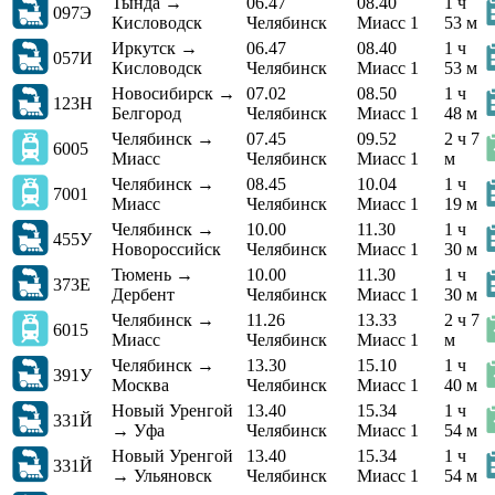
Тында →
06.47
08.40
1 ч
097Э
Кисловодск
Челябинск
Миасс 1
53 м
Иркутск →
06.47
08.40
1 ч
057И
Кисловодск
Челябинск
Миасс 1
53 м
Новосибирск →
07.02
08.50
1 ч
123Н
Белгород
Челябинск
Миасс 1
48 м
Челябинск →
07.45
09.52
2 ч 7
6005
Миасс
Челябинск
Миасс 1
м
Челябинск →
08.45
10.04
1 ч
7001
Миасс
Челябинск
Миасс 1
19 м
Челябинск →
10.00
11.30
1 ч
455У
Новороссийск
Челябинск
Миасс 1
30 м
Тюмень →
10.00
11.30
1 ч
373Е
Дербент
Челябинск
Миасс 1
30 м
Челябинск →
11.26
13.33
2 ч 7
6015
Миасс
Челябинск
Миасс 1
м
Челябинск →
13.30
15.10
1 ч
391У
Москва
Челябинск
Миасс 1
40 м
Новый Уренгой
13.40
15.34
1 ч
331Й
→ Уфа
Челябинск
Миасс 1
54 м
Новый Уренгой
13.40
15.34
1 ч
331Й
→ Ульяновск
Челябинск
Миасс 1
54 м