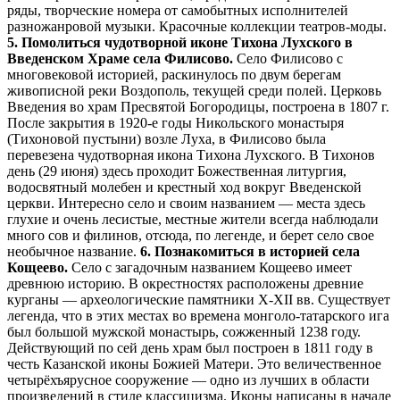
ряды, творческие номера от самобытных исполнителей
разножанровой музыки. Красочные коллекции театров-моды.
5.
Помолиться чудотворной иконе Тихона Лухского в
Введенском Храме села Филисово.
Село Филисово с
многовековой историей, раскинулось по двум берегам
живописной реки Воздополь, текущей среди полей. Церковь
Введения во храм Пресвятой Богородицы, построена в 1807 г.
После закрытия в 1920-е годы Никольского монастыря
(Тихоновой пустыни) возле Луха, в Филисово была
перевезена чудотворная икона Тихона Лухского. В Тихонов
день (29 июня) здесь проходит Божественная литургия,
водосвятный молебен и крестный ход вокруг Введенской
церкви. Интересно село и своим названием — места здесь
глухие и очень лесистые, местные жители всегда наблюдали
много сов и филинов, отсюда, по легенде, и берет село свое
необычное название.
6.
Познакомиться в историей села
Кощеево.
Село с загадочным названием Кощеево имеет
древнюю историю. В окрестностях расположены древние
курганы — археологические памятники X-XII вв. Существует
легенда, что в этих местах во времена монголо-татарского ига
был большой мужской монастырь, сожженный 1238 году.
Действующий по сей день храм был построен в 1811 году в
честь Казанской иконы Божией Матери. Это величественное
четырёхъярусное сооружение — одно из лучших в области
произведений в стиле классицизма. Иконы написаны в начале