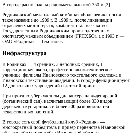
В городе расположена радиомачта высотой 350 м [2] .
Родниковский меланжевый комбинат «Большевик» носил
такое название до 1989 г. В 1989 г., после ликвидации
отраслевых министерств, комбинат стал называться
Государственным Родниковским производственным
хлопчатобумажным объединением (ГРПХБО), а с 1993 г. —
ОАО «Родники — Текстиль».
Инфраструктура
В Родниках — 4 средних, 3 неполных средних, 1
коррекционная школа, профессионально-техническое
училище, филиалы Ивановского текстильного колледжа и
Ивановской текстильной академии. В городе функционируют
12 дошкольных учреждений и детский приют.
При противотуберкулезном диспансере парк-дендрарий
(ботанический сад), насчитывающий более 330 видов
деревьев и кустарников и более 200 разновидностей
лекарственных растений.
В городе есть свой футбольный клуб «Родник» —
многократный победитель и призёр первенства Ивановской
области, обладатель кубка Ивановской области.