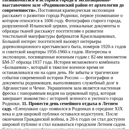
выставочном зале «Родниковский район от археологии до
современности».
Постоянная краеведческая экспозиция
расскажет о развитии города Родники, первое упоминание о
котором относится к 1606 году. Фотографии старого города,
разрушенной Ильинской церкви, уникальные документы и
образцы тканей расскажут посетителям о развитии
текстильной мануфактуры фабрикатов Красильщиковых.
Большой интерес посетителей вызовут интерьеры
дореволюционного крестьянского быта, номеров 1920-х годов
и советской квартиры 1950-1960-х годов. Интересны и
экспозиции, посвященные военным годам с 82-мм минометом
БМ-37 образца 1937 года. История меланжевого комбината
«Большевик», который в тяжелое военное время не
останавливался ни на один день. Не забыты и трагические
события современной истории России — фотографии и
документы родниковцев, выполнявших служебный долг в
Афганистане и Чечне. Украшением зала является настенная
фреска с панорамным видом на церковный пруд, которая
завершает знакомство с историей зеленого и уютного города
Родники.
11.
Провести день семейного отдыха в Летнем
саду.
«Еленушкин сад» появился в Родниках в середине XIX
века и для широкой публики оставался недоступен. После
окончания Гражданской войны, в 20-х годах он стал доступен
широкой публике и стал называться городским Летним садом.