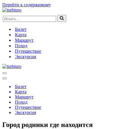
Перейти к содержимому
Искать...
Билет
Карта
Маршрут
Поход
Путешествие
Экскурсия
Меню
навигации
Меню
навигации
Билет
Карта
Маршрут
Поход
Путешествие
Экскурсия
Город родники где находится