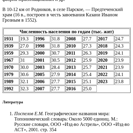
В 10-12 км от Родников, в селе Парское, — Предтеченский
храм (16 в., построен в честь завоевания Казани Иваном
Грозным в 1552).
Численность населения по годам (тыс. жит)
1931
19.3
1996
31.8
2008
27.7
2017
24.7
1939
27.0
1998
31.8
2010
27.3
2018
24.3
1959
29.3
2000
30.7
2011
26.3
2019
24.1
1967
31
2001
30.5
2012
25.9
2020
23.9
1970
30.0
2003
28.4
2013
25.7
2021
23.9
1979
30.6
2005
27.9
2014
25.4
2022
24.1
1989
32.1
2006
27.7
2015
25.1
2023
23.8
1992
32.3
2007
27.7
2016
25.0
Литература
Поспелов Е.М.
Географические названия мира:
Топонимический словарь: Около 5000 единиц. М.:
Русские словари, ООО «Изд-во Астрель», ООО «Изд-во
АСТ», 2001. стр. 354