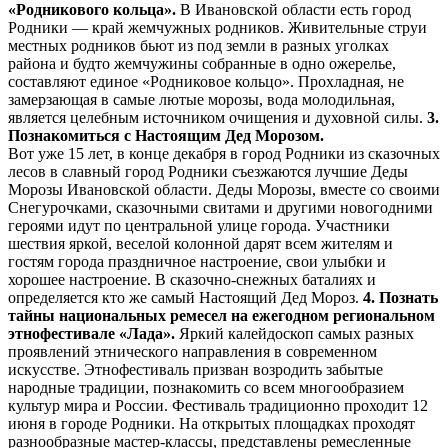
«Родникового кольца».
В Ивановской области есть город
Родники — край жемчужных родников. Живительные струи
местных родников бьют из под земли в разных уголках
района и будто жемчужины собранные в одно ожерелье,
составляют единое «Родниковое кольцо». Прохладная, не
замерзающая в самые лютые морозы, вода молодильная,
является целебным источником очищения и духовной силы.
3.
Познакомиться с Настоящим Дед Морозом.
Вот уже 15 лет, в конце декабря в город Родники из сказочных
лесов в славный город Родники съезжаются лучшие Деды
Морозы Ивановской области. Деды Морозы, вместе со своими
Снегурочками, сказочными свитами и другими новогодними
героями идут по центральной улице города. Участники
шествия яркой, веселой колонной дарят всем жителям и
гостям города праздничное настроение, свои улыбки и
хорошее настроение. В сказочно-снежных баталиях и
определяется кто же самый Настоящий Дед Мороз.
4.
Познать
тайны национальных ремесел на ежегодном региональном
этнофестивале «Лада».
Яркий калейдоскоп самых разных
проявлений этнического направления в современном
искусстве. Этнофестиваль призван возродить забытые
народные традиции, познакомить со всем многообразием
культур мира и России. Фестиваль традиционно проходит 12
июня в городе Родники. На открытых площадках проходят
разнообразные мастер-классы, представлены ремесленные