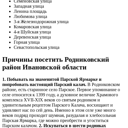
Семеновская улица
Западная улица
Ленина площадь
Любимова улица
3-я Железнодорожная улица
Комаровская улица
4-я Шуйская улица
Деревенская улица
Горная улица
Севастопольская улица
Причины посетить Родниковский
район Ивановской области
1.
Побывать на знаменитой Парской Ярмарке и
попробовать настоящий Парский калач.
В Родниковском
районе, есть старинное село Парское. Первое упоминание о
селе относится к 1399 году, а духовное величие Храмового
комплекса XVII-XIX веков со святым родником и
удивительным рецептом Парского Калача, восхищают и
удивляют нас по сей день. Именно в этом селе уже много
веков подряд проходит шумная, разудалая и хлебосольная
Парская Ярмарка, где можно преобрести и угоститься
Парским калачом.
2.
Искупаться в шести родниках