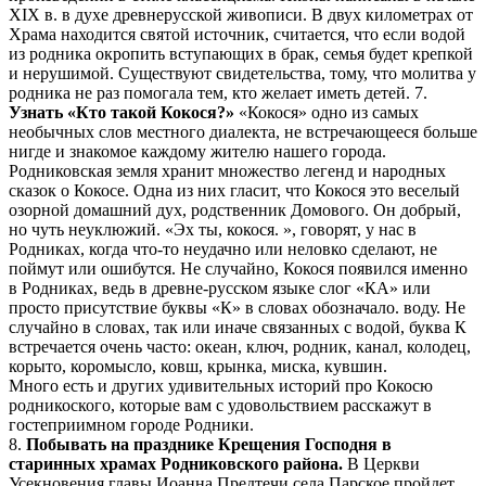
XIX в. в духе древнерусской живописи. В двух километрах от
Храма находится святой источник, считается, что если водой
из родника окропить вступающих в брак, семья будет крепкой
и нерушимой. Существуют свидетельства, тому, что молитва у
родника не раз помогала тем, кто желает иметь детей. 7.
Узнать «Кто такой Кокося?»
«Кокося» одно из самых
необычных слов местного диалекта, не встречающееся больше
нигде и знакомое каждому жителю нашего города.
Родниковская земля хранит множество легенд и народных
сказок о Кокосе. Одна из них гласит, что Кокося это веселый
озорной домашний дух, родственник Домового. Он добрый,
но чуть неуклюжий. «Эх ты, кокося. », говорят, у нас в
Родниках, когда что-то неудачно или неловко сделают, не
поймут или ошибутся. Не случайно, Кокося появился именно
в Родниках, ведь в древне-русском языке слог «КА» или
просто присутствие буквы «К» в словах обозначало. воду. Не
случайно в словах, так или иначе связанных с водой, буква К
встречается очень часто: океан, ключ, родник, канал, колодец,
корыто, коромысло, ковш, крынка, миска, кувшин.
Много есть и других удивительных историй про Кокосю
родникоского, которые вам с удовольствием расскажут в
гостеприимном городе Родники.
8.
Побывать на празднике Крещения Господня в
старинных храмах Родниковского района.
В Церкви
Усекновения главы Иоанна Предтечи села Парское пройдет