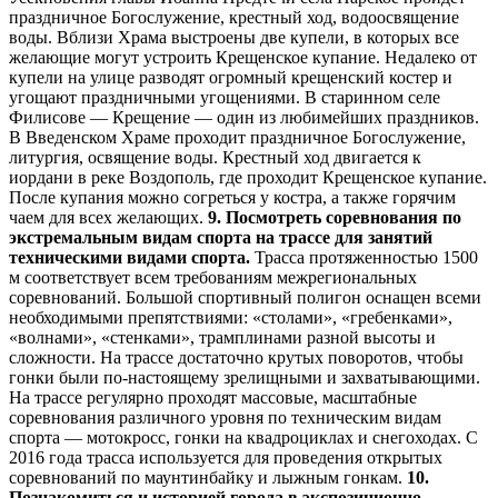
праздничное Богослужение, крестный ход, водоосвящение
воды. Вблизи Храма выстроены две купели, в которых все
желающие могут устроить Крещенское купание. Недалеко от
купели на улице разводят огромный крещенский костер и
угощают праздничными угощениями. В старинном селе
Филисове — Крещение — один из любимейших праздников.
В Введенском Храме проходит праздничное Богослужение,
литургия, освящение воды. Крестный ход двигается к
иордани в реке Воздополь, где проходит Крещенское купание.
После купания можно согреться у костра, а также горячим
чаем для всех желающих.
9.
Посмотреть соревнования по
экстремальным видам спорта на трассе для занятий
техническими видами спорта.
Трасса протяженностью 1500
м соответствует всем требованиям межрегиональных
соревнований. Большой спортивный полигон оснащен всеми
необходимыми препятствиями: «столами», «гребенками»,
«волнами», «стенками», трамплинами разной высоты и
сложности. На трассе достаточно крутых поворотов, чтобы
гонки были по-настоящему зрелищными и захватывающими.
На трассе регулярно проходят массовые, масштабные
соревнования различного уровня по техническим видам
спорта — мотокросс, гонки на квадроциклах и снегоходах. С
2016 года трасса используется для проведения открытых
соревнований по маунтинбайку и лыжным гонкам.
10.
Познакомиться и историей города в экспозиционно-