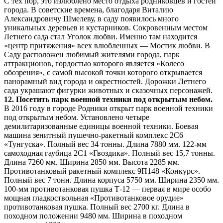
С тех пор, это излюблено место отдыха родниковцев и гостей
города. В советские времена, благодаря Виталию
Александровичу Шмелеву, в саду появилось много
уникальных деревьев и кустарников. Сокровенным местом
Летнего сада стал Уголок любви. Именно там находится
«центр притяжения» всех влюбленных — Мостик любви. В
Саду расположен любимый жителями города, парк
аттракционов, гордостью которого является «Колесо
обозрения», с самой высокой точки которого открывается
панорамный вид города и окрестностей. Дорожки Летнего
сада украшают фигурки животных и сказочных персонажей.
12.
Посетить парк военной техники под открытым небом.
В 2016 году в городе Родники открыт парк военной техники
под открытым небом. Установлено четыре
демилитаризованные единицы военной техники. Боевая
машина зенитный пушечно-ракетный комплекс 2С6
«Тунгуска». Полный вес 34 тонны. Длина 7880 мм. 122-мм
самоходная гаубица 2С1 «Гвоздика». Полный вес 15,7 тонны.
Длина 7260 мм. Ширина 2850 мм. Высота 2285 мм.
Противотанковый ракетный комплекс 9П148 «Конкурс».
Полный вес 7 тонн. Длина корпуса 5750 мм. Ширина 2350 мм.
100-мм противотанковая пушка Т-12 — первая в мире особо
мощная гладкоствольная «Противотанковое орудие»
противотанковая пушка. Полный вес 2700 кг. Длина в
походном положении 9480 мм. Ширина в походном