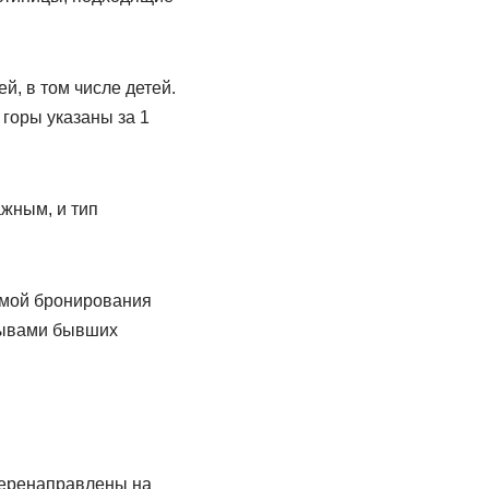
й, в том числе детей.
горы указаны за 1
ажным, и тип
темой бронирования
тзывами бывших
 перенаправлены на