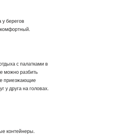
.
а у берегов
ь комфортный.
отдыха с палатками в
де можно разбить
ые приезжающие
г у друга на головах.
ые контейнеры.