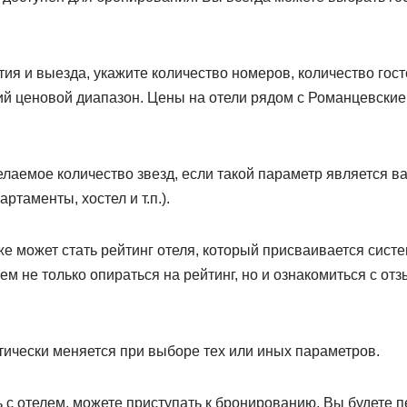
я и выезда, укажите количество номеров, количество госте
й ценовой диапазон. Цены на отели рядом с Романцевские 
елаемое количество звезд, если такой параметр является в
ртаменты, хостел и т.п.).
же может стать рейтинг отеля, который присваивается сис
уем не только опираться на рейтинг, но и ознакомиться с о
тически меняется при выборе тех или иных параметров.
ь с отелем, можете приступать к бронированию. Вы будете