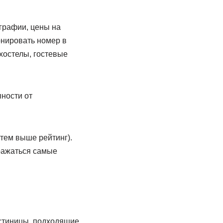
графии, цены на
онировать номер в
хостелы, гостевые
ности от
тем выше рейтинг).
бражаться самые
остиницы, подходящие