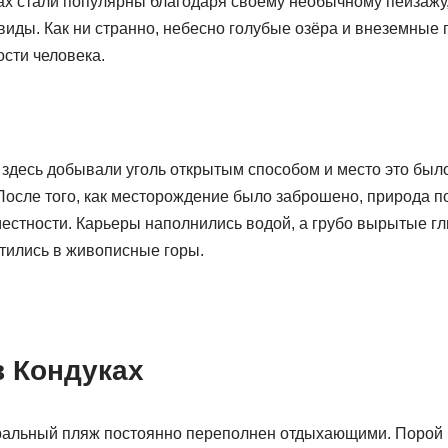
ках стали популярны благодаря своему необычному пейзаж
виды. Как ни странно, небесно голубые озёра и внеземные 
ости человека.
в здесь добывали уголь открытым способом и место это было
После того, как месторождение было заброшено, природа п
естности. Карьеры наполнились водой, а грубо вырытые г
тились в живописные горы.
в Кондуках
альный пляж постоянно переполнен отдыхающими. Порой 