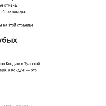
ая отмена
выборе номера.
 на этой странице.
лубых
ро Кондуки в Тульской
ёра, а Кондуки — это