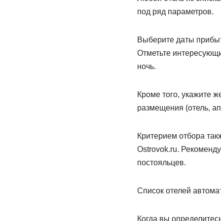
под ряд параметров.
Выберите даты прибыти
Отметьте интересующи
ночь.
Кроме того, укажите ж
размещения (отель, апа
Критерием отбора так
Ostrovok.ru. Рекоменд
постояльцев.
Список отелей автома
Когда вы определитес