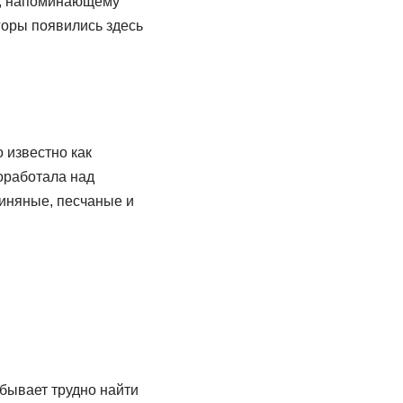
у, напоминающему
горы появились здесь
 известно как
оработала над
линяные, песчаные и
бывает трудно найти