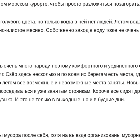
ном морском курорте, чтобы просто разложиться позагорать
голубого цвета, но только когда в ней нет людей. Летом вод
но-илистое месиво. Собственно заход в воду тоже не очен
ь очень много народу, поэтому комфортного и уединённого 
т. Озёр здесь несколько и по всем их берегам есть места, г
о летом все возможные и невозможные места заняты. Нов
соседиваться к уже занятым стоянкам. Короче все сидят дру
зыка. И это не только в выходные, но и в будние дни.
ы мусора после себя, хотя на выезде организованы мусорн