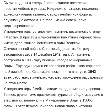
Были найдены и следы более позднего поселения –
простая мебель и утварь. Недалеко от старого поселения
археологи нашли каменную груду необычной формы,
служившую алтарем. На горе Змейка совершались
жертвоприношения.
У подножия горы установлен памятник десантному отряду
«Месть». В простом и лаконичном памятнике перечислены
имена десантников, погибших в годы Великой
Отечественной войны. Советский десантный отряд
высадился здесь 14 декабря
1942 года.
А памятник
построили
в 1985 году
пионеры города Минеральные
Воды.. Еще один памятник посвящен работникам карьеров
на Змеиной горе. Старожилы помнят, что в августе
1942
всех
работников змейкинского месторождения расстреляли
на этом месте.
У подножия горы Змейка находится одноименная деревня.
Точнее, руины тоже привлекают туристов. Люди, живущие в
этих домах, переехали в Минеральные Воды в 1960-х
годах. В этот период началась новая глава в истории