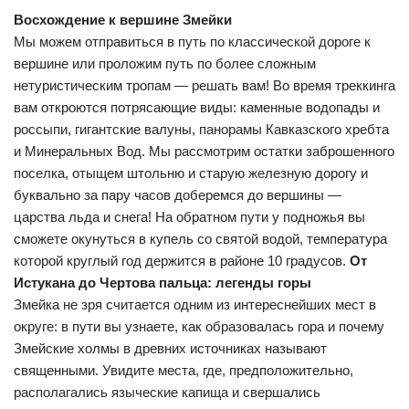
Восхождение к вершине Змейки
Мы можем отправиться в путь по классической дороге к
вершине или проложим путь по более сложным
нетуристическим тропам — решать вам! Во время треккинга
вам откроются потрясающие виды: каменные водопады и
россыпи, гигантские валуны, панорамы Кавказского хребта
и Минеральных Вод. Мы рассмотрим остатки заброшенного
поселка, отыщем штольню и старую железную дорогу и
буквально за пару часов доберемся до вершины —
царства льда и снега! На обратном пути у подножья вы
сможете окунуться в купель со святой водой, температура
которой круглый год держится в районе 10 градусов.
От
Истукана до Чертова пальца: легенды горы
Змейка не зря считается одним из интереснейших мест в
округе: в пути вы узнаете, как образовалась гора и почему
Змейские холмы в древних источниках называют
священными. Увидите места, где, предположительно,
располагались языческие капища и свершались