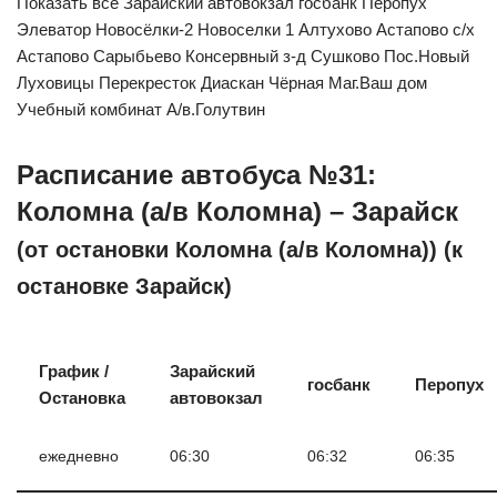
Показать все Зарайский автовокзал госбанк Перопух
Элеватор Новосёлки-2 Новоселки 1 Алтухово Астапово с/х
Астапово Сарыбьево Консервный з-д Сушково Пос.Новый
Луховицы Перекресток Диаскан Чёрная Маг.Ваш дом
Учебный комбинат А/в.Голутвин
Расписание автобуса №31:
Коломна (а/в Коломна) – Зарайск
(от остановки Коломна (а/в Коломна)) (к
остановке Зарайск)
График /
Зарайский
госбанк
Перопух
Остановка
автовокзал
ежедневно
06:30
06:32
06:35