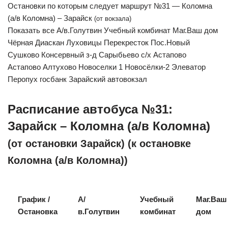
Остановки по которым следует маршрут №31 — Коломна
(а/в Коломна) – Зарайск
(от вокзала)
Показать все А/в.Голутвин Учебный комбинат Маг.Ваш дом
Чёрная Диаскан Луховицы Перекресток Пос.Новый
Сушково Консервный з-д Сарыбьево с/х Астапово
Астапово Алтухово Новоселки 1 Новосёлки-2 Элеватор
Перопух госбанк Зарайский автовокзал
Расписание автобуса №31:
Зарайск – Коломна (а/в Коломна)
(от остановки Зарайск) (к остановке
Коломна (а/в Коломна))
График /
А/
Учебный
Маг.Ваш
Остановка
в.Голутвин
комбинат
дом