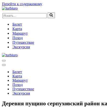
Перейти к содержимому
Искать...
Билет
Карта
Маршрут
Поход
Путешествие
Экскурсия
Меню
навигации
Меню
навигации
Билет
Карта
Маршрут
Поход
Путешествие
Экскурсия
Деревня пущино серпуховский район ка