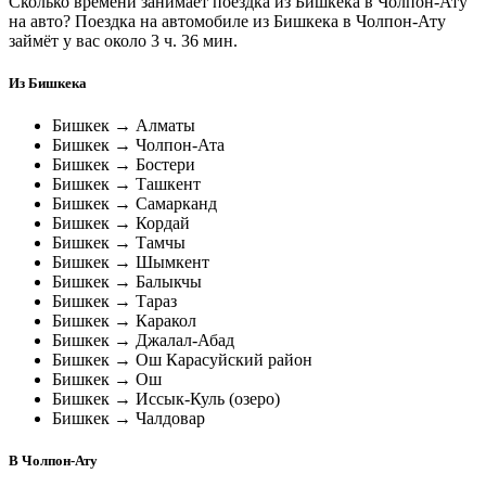
Сколько времени занимает поездка из Бишкека в Чолпон-Ату
на авто? Поездка на автомобиле из Бишкека в Чолпон-Ату
займёт у вас около 3 ч. 36 мин.
Из Бишкека
Бишкек → Алматы
Бишкек → Чолпон-Ата
Бишкек → Бостери
Бишкек → Ташкент
Бишкек → Самарканд
Бишкек → Кордай
Бишкек → Тамчы
Бишкек → Шымкент
Бишкек → Балыкчы
Бишкек → Тараз
Бишкек → Каракол
Бишкек → Джалал-Абад
Бишкек → Ош Карасуйский район
Бишкек → Ош
Бишкек → Иссык-Куль (озеро)
Бишкек → Чалдовар
В Чолпон-Ату