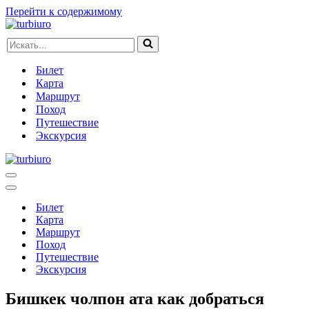
Перейти к содержимому
Искать...
Билет
Карта
Маршрут
Поход
Путешествие
Экскурсия
Меню
навигации
Меню
навигации
Билет
Карта
Маршрут
Поход
Путешествие
Экскурсия
Бишкек чолпон ата как добраться