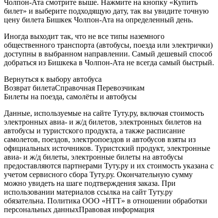
Чолпон-Ата смотрите выше. Нажмите на кнопку «Купить
билет» и выберите подходящую дату, так вы увидите точную
цену билета Бишкек Чолпон-Ата на определенный день.
Иногда выходит так, что не все типы наземного
общественного транспорта (автобусы, поезда или электрички)
доступны в выбранном направлении. Самый дешевый способ
добраться из Бишкека в Чолпон-Ата не всегда самый быстрый.
Вернуться к выбору автобуса
Возврат билетаСправочная Перевозчикам
Билеты на поезда, самолёты и автобусы
Данные, используемые на сайте Туту.ру, включая стоимость
электронных авиа- и ж/д билетов, электронных билетов на
автобусы и туристского продукта, а также расписание
самолетов, поездов, электропоездов и автобусов взяты из
официальных источников. Туристский продукт, электронные
авиа- и ж/д билеты, электронные билеты на автобусы
предоставляются партнерами Туту.ру и их стоимость указана с
учетом сервисного сбора Туту.ру. Окончательную сумму
можно увидеть на шаге подтверждения заказа. При
использовании материалов ссылка на сайт Туту.ру
обязательна. Политика ООО «НТТ» в отношении обработки
персональных данныхПравовая информация