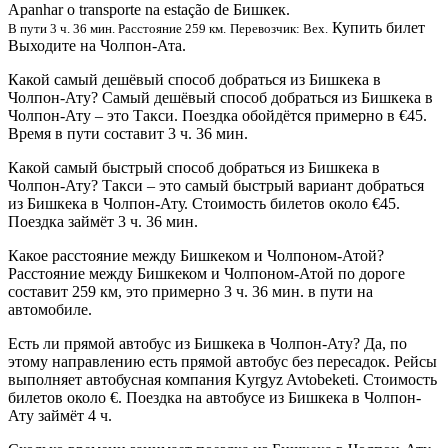
Apanhar o transporte na estação de Бишкек.
Купить билет
В пути 3 ч. 36 мин. Расстояние 259 км.
Перевозчик: Bex.
Выходите на Чолпон-Ата.
Какой самый дешёвый способ добраться из Бишкека в
Чолпон-Ату? Самый дешёвый способ добраться из Бишкека в
Чолпон-Ату – это Такси. Поездка обойдётся примерно в €45.
Время в пути составит 3 ч. 36 мин.
Какой самый быстрый способ добраться из Бишкека в
Чолпон-Ату? Такси – это самый быстрый вариант добраться
из Бишкека в Чолпон-Ату. Стоимость билетов около €45.
Поездка займёт 3 ч. 36 мин.
Какое расстояние между Бишкеком и Чолпоном-Атой?
Расстояние между Бишкеком и Чолпоном-Атой по дороге
составит 259 км, это примерно 3 ч. 36 мин. в пути на
автомобиле.
Есть ли прямой автобус из Бишкека в Чолпон-Ату? Да, по
этому направлению есть прямой автобус без пересадок. Рейсы
выполняет автобусная компания Kyrgyz Avtobeketi. Стоимость
билетов около €. Поездка на автобусе из Бишкека в Чолпон-
Ату займёт 4 ч.