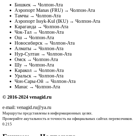
Бишкек → Чолпон-Ата
Aэропорт Manas (FRU) → Чолпон-Ата
Тамчы → Чолпон-Ата
Aэропорт Issyk-Kul (IKU) → Чолпон-Ата
Караганда → Чолпон-Ата
Чок-Тал → Чолпон-Ата
Ош → Чолпон-Ата
Новосибирск → Чолпон-Ата
Алматы → Чолпон-Ата
Нур-Султан → Чолпон-Ата
Омск → Чолпон-Ата
Шу → Чолпон-Ата
Каракол → Чолпон-Ата
Уральск → Чолпон-Ата
Чон-Сары-Ой → Чолпон-Ата
Манас → Чолпон-Ата
© 2016-2024 venagid.ru
е-mail: venagid.ru@ya.ru
Маршруты представлены в информационных целях.
Проверяйте акутальность и точность на официальных сайтах перевозчиков.
0.215