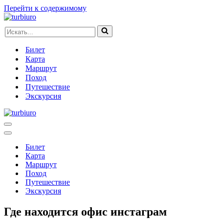
Перейти к содержимому
Искать...
Билет
Карта
Маршрут
Поход
Путешествие
Экскурсия
Меню
навигации
Меню
навигации
Билет
Карта
Маршрут
Поход
Путешествие
Экскурсия
Где находится офис инстаграм