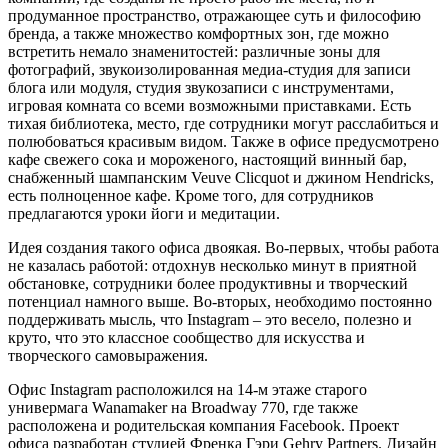
продуманное пространство, отражающее суть и философию
бренда, а также множество комфортных зон, где можно
встретить немало знаменитостей: различные зоны для
фотографий, звукоизолированная медиа-студия для записи
блога или модуля, студия звукозаписи с инструментами,
игровая комната со всеми возможными приставками. Есть
тихая библиотека, место, где сотрудники могут расслабиться и
полюбоваться красивым видом. Также в офисе предусмотрено
кафе свежего сока и мороженого, настоящий винный бар,
снабженный шампанским Veuve Clicquot и джином Hendricks,
есть полноценное кафе. Кроме того, для сотрудников
предлагаются уроки йоги и медитации.
Идея создания такого офиса двоякая. Во-первых, чтобы работа
не казалась работой: отдохнув несколько минут в приятной
обстановке, сотрудники более продуктивны и творческий
потенциал намного выше. Во-вторых, необходимо постоянно
поддерживать мысль, что Instagram – это весело, полезно и
круто, что это классное сообщество для искусства и
творческого самовыражения.
Офис Instagram расположился на 14-м этаже старого
универмага Wanamaker на Broadway 770, где также
расположена и родительская компания Facebook. Проект
офиса разработан студией Френка Гэри Gehry Partners. Дизайн