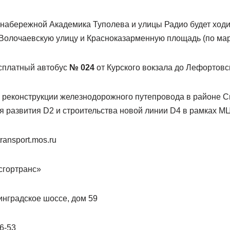
набережной Академика Туполева и улицы Радио будет ходит
 Волочаевскую улицу и Красноказарменную площадь (по ма
сплатный автобус
№ 024
от Курского вокзала до Лефортовс
 реконструкции железнодорожного путепровода в районе 
я развития D2 и строительства новой линии D4 в рамках М
сгортранс»
нинградское шоссе, дом 59
6-53