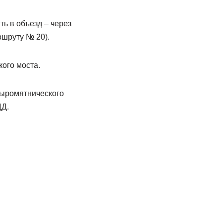
ь в объезд – через
ршруту № 20).
кого моста.
Сыромятнического
ЦД.