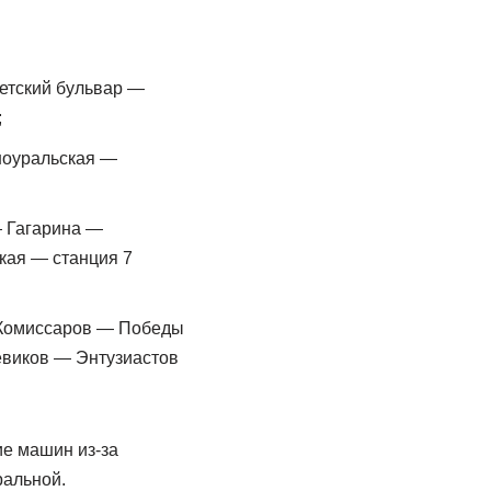
етский бульвар —
;
ноуральская —
 Гагарина —
кая — станция 7
 Комиссаров — Победы
виков — Энтузиастов
ие машин из-за
ральной.