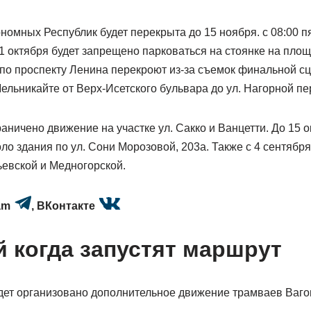
омных Республик будет перекрыта до 15 ноября. с 08:00 пя
 1 октября будет запрещено парковаться на стоянке на площ
по проспекту Ленина перекроют из-за съемок финальной с
 Мельникайте от Верх-Исетского бульвара до ул. Нагорной пе
раничено движение на участке ул. Сакко и Ванцетти. До 15 
оло здания по ул. Сони Морозовой, 203а. Также с 4 сентябр
ьевской и Медногорской.
am
,
ВКонтакте
й когда запустят маршрут
дет организовано дополнительное движение трамваев Ваго