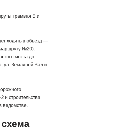
шруты трамвая Б и
ет ходить в объезд —
 маршруту №20).
вского моста до
, ул. Земляной Вал и
дорожного
2 и строительства
в ведомстве.
 схема