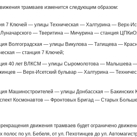
 движения трамваев изменится следующим образом:
ция 7 Ключей — улицы Техническая — Халтурина — Верх-Ис
 Луначарского — Тверитина — Мичурина — станция ЦПКиО
нция Волгоградская — улицы Викулова — Татищева — Крас
еская — станция 7 Ключей;
нция 40 лет ВЛКСМ — улицы Сыромолотова — Малышева —
кинцев — Верх-Исетский бульвар — Халтурина — Техничес
нция Машиностроителей — улицы Донбасская — Бакинских
спект Космонавтов — Фронтовых Бригад — Старых Больше
 прекращения движения трамваев будет ограничено движен
х полос по ул. Бебеля, от ул. Пехотинцев до ул. Автомагист