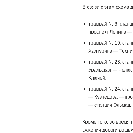
В связи с этим схема
трамвай № 6: стан
проспект Ленина —
трамвай № 19: ста
Халтурина — Технич
трамвай № 23: ста
Уральская — Челюс
Ключей;
трамвай № 24: ста
— Кузнецова — про
— станция Эльмаш.
Кроме того, во время
сужения дороги до дву