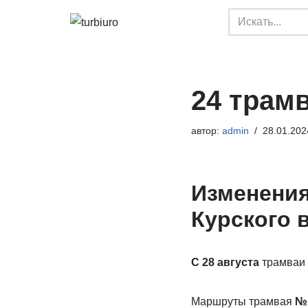
Перейти
к
содержимому
24 трам
автор:
admin
28.01.202
Изменения
Курского 
С 28 августа
трамваи 
Маршруты трамвая
№ 