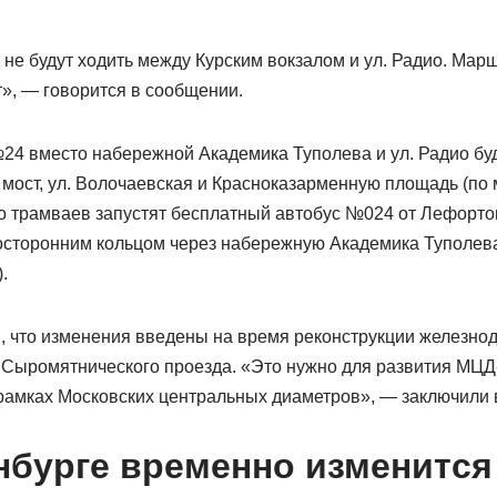
 не будут ходить между Курским вокзалом и ул. Радио. Мар
», — говорится в сообщении.
№24 вместо набережной Академика Туполева и ул. Радио буд
 мост, ул. Волочаевская и Красноказарменную площадь (по
то трамваев запустят бесплатный автобус №024 от Лефорто
носторонним кольцом через набережную Академика Туполева
.
, что изменения введены на время реконструкции железно
 Сыромятнического проезда. «Это нужно для развития МЦД-
рамках Московских центральных диаметров», — заключили 
нбурге временно изменится