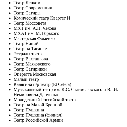
Театр Ленком
Театр Современник
Театр Сатиры
Комический театр Квартет И
Театр Моссовета
МХТ им. А.П. Чехова
МХАТ им. М. Горького
Мастерская Фоменко
Театр Наций
Театр на Таганке
Эстрады театр
Театр Вахтангова
Театр Маяковского
Театр Сатирикон
Оперетта Московская
Малый театр
Калягина п/р театр (Et Cetera)
Музыкальный театр им. К.С. Станиславского и Вл.И.
Немировича-Данченко
Молодежный Российский театр
Театр на Малой Бронной
Театр Пушкина
Театр Пушкина (филиал)
Театр Российской Армии