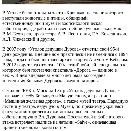
В Уголке были открыты театр «Крошка», на сцене которого
выступали животные и птицы, обширный
естественнонаучный музей и зоопсихологическая
лаборатория, где работали известнейшие ученые: академик
В.М. Бехтерев, профессора А.В. Леонтович, Г.А. Кожевников,
А.Л. Чижевский и другие.
В 2007 году «Уголок дедушки Дурова» отметил свой 95-й
день рождения. Внешне дом практически не изменился с 1894
года, когда он был построен архитектором Августом Вебером.
В 2012 году театр отметил 100-летний юбилей, специально к
которому был поставлен спектакль «Дорога — длиною в
век!». В нем впервые за много лет была воссоздана
знаменитая Большая Дуровская железная дорога.
Сегодня ГБУК г. Москвы Театр «Уголок дедушки Дурова»
включает в себя Большую и Малую сцену, аттракцион
«Мышиная железная дорога», а также музей театра. Парадную
лестницу театра, ведущую в Музей, по-прежнему украшают
фигуры доисторических животных, вылепленных
собственноручно Вл. Дуровым. Посетителей в фойе второго
этажа встречает надпись на латыни «Salve», означающая
приветствие дома своим гостям.