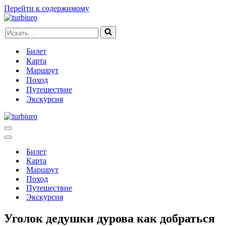
Перейти к содержимому
Искать...
Билет
Карта
Маршрут
Поход
Путешествие
Экскурсия
Меню
навигации
Меню
навигации
Билет
Карта
Маршрут
Поход
Путешествие
Экскурсия
Уголок дедушки дурова как добраться