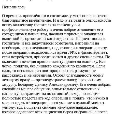
Понравилось
О времени, проведённом в госпитале, у меня осталось очень
благоприятное впечатление. И я хочу выразить благодарность
всему коллективу госпиталя за слаженную и
профессиональную работу и очень доброе отношение его
сотрудников к пациентам, начиная с приёма и заканчивая
выпиской из ортопедического отделения. Пациент попал в
госпиталь, и все закрутилось: осмотрели, направили на
необходимые исследования, подготовили к операции, сразу
после операции подключились врачи ЛФК и физиотерапевт,
если потребуется, присоединяются и другие специалисты. По
окончании лечения прямо в палату принесли выписку. Все
чётко, понятно, без лишнего хождения по кабинетам. Если
надо, то несколько раз повторят, пояснят, разжуют, не
раздражаясь и не нервничая. Особая благодарность моему
лечащему врачу — ортопеду-травматологу, прекрасному
хирургу, Бочарову Денису Александровичу. Его очень добрая,
спокойная манера общения, внимательное отношение к
пациенту настраивает на позитивный исход, позволяет
полностью представить ход операции и понять, что нужно и
можно ждать от операции, а его умение в нужный момент
улыбнуться, пошутить снимает ненужное напряжение,
которое одолевает всех пациентов перед операцией, а после