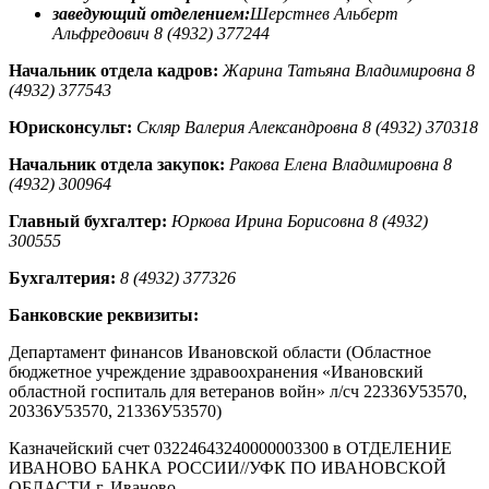
заведующий отделением:
Шерстнев Альберт
Альфредович 8 (4932) 377244
Начальник отдела кадров:
Жарина Татьяна Владимировна 8
(4932) 377543
Юрисконсульт:
Скляр Валерия Александровна 8 (4932) 370318
Начальник отдела закупок:
Ракова Елена Владимировна 8
(4932) 300964
Главный бухгалтер:
Юркова Ирина Борисовна 8 (4932)
300555
Бухгалтерия:
8 (4932) 377326
Банковские реквизиты:
Департамент финансов Ивановской области (Областное
бюджетное учреждение здравоохранения «Ивановский
областной госпиталь для ветеранов войн» л/сч 22336У53570,
20336У53570, 21336У53570)
Казначейский счет 03224643240000003300 в ОТДЕЛЕНИЕ
ИВАНОВО БАНКА РОССИИ//УФК ПО ИВАНОВСКОЙ
ОБЛАСТИ г. Иваново