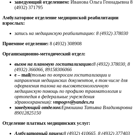
заведующий отделением:
Иванова Ольга Геннадьевна 8
(4932) 371795
Амбулаторное отделение медицинской реабилитации
взрослых:
запись на медицинскую реабилитацию: 8 (4932) 378030
Приемное отделение:
8 (4932) 308908
Организационно-методический отдел:
вызов на плановую госпитализацию:
8 (4932) 378030, 8
(4932) 366066, 89158306066
e – mail
(только по вопросам госпитализации и
направления медицинских документов, в том числе для
оформления талона на высокотехнологичную
медицинскую помощь по профилю травматология и
ортопедия в федеральные учреждения
здравоохранения):
vmpogvv@yandex.ru
заведующий отделом:
Ермошина Татьяна Владимировна
89012825150
Отделение платных медицинских услуг:
Амбулаторный прием:
8 (4932) 410665, 8 (4932) 377403