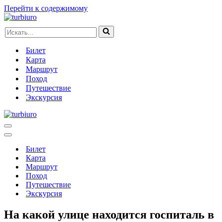
Перейти к содержимому
Искать...
Билет
Карта
Маршрут
Поход
Путешествие
Экскурсия
Меню
навигации
Меню
навигации
Билет
Карта
Маршрут
Поход
Путешествие
Экскурсия
На какой улице находится госпиталь в