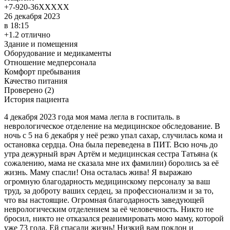
+7-920-36XXXXX
26 декабря 2023
в 18:15
+1.2 отлично
Здание и помещения
Оборудование и медикаменты
Отношение медперсонала
Комфорт пребывания
Качество питания
Проверено (2)
История пациента
4 декабря 2023 года моя мама легла в госпиталь. в
неврологическое отделение на медицинское обследование. В
ночь с 5 на 6 декабря у неё резко упал сахар, случилась кома и
остановка сердца. Она была переведена в ПИТ. Всю ночь до
утра дежурный врач Артём и медицинская сестра Татьяна (к
сожалению, мама не сказала мне их фамилии) боролись за её
жизнь. Маму спасли! Она осталась жива! Я выражаю
огромную благодарность медицинскому персоналу за ваш
труд, за доброту ваших сердец, за профессионализм и за то,
что вы настоящие. Огромная благодарность заведующей
неврологическим отделением за её человечность. Никто не
бросил, никто не отказался реанимировать мою маму, которой
уже 73 года. Ей спасали жизнь! Низкий вам поклон и