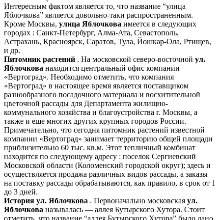
Интересным фактом является то, что название “улица
Яблочкова” является довольно-таки распространенным.
Кроме Москвы,
улица Яблочкова
имеется в следующих
городах : Санкт-Петербург, Алма-Ата, Севастополь,
Астрахань, Красноярск, Саратов, Тула, Йошкар-Ола, Ртищев,
и др.
Питомник растений
. На московской северо-восточной
ул.
Яблочкова
находится центральный офис компании
«Вертоград». Необходимо отметить, что компания
«Вертоград» в настоящее время является поставщиком
разнообразного посадочного материала и восхитительной
цветочной рассады для Департамента жилищно-
коммунального хозяйства и благоустройства г. Москвы, а
также и еще многих других крупных городов России.
Примечательно, что сегодня питомник растений известной
компании «Вертоград» занимает территорию общей площади
приблизительно 60 тыс. кв.м. Этот тепличный комбинат
находится по следующему адресу : поселок Сергиевский
Московской области (Коломенский городской округ); здесь и
осуществляется продажа различных видов рассады, а заказы
на поставку рассады обрабатываются, как правило, в срок от 1
до 3 дней.
История ул. Яблочкова
. Первоначально московская
ул.
Яблочкова
называлась — аллея Бутырского Хутора. Стоит
отметить, что название “аллея Бутырского Хутора” было дано