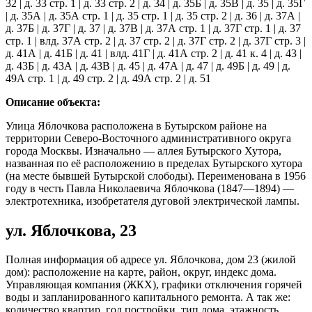
32 | д. 33 стр. 1 | д. 33 стр. 2 | д. 34 | д. 35Б | д. 35В | д. 35 | д. 35Г
| д. 35А | д. 35А стр. 1 | д. 35 стр. 1 | д. 35 стр. 2 | д. 36 | д. 37А |
д. 37Б | д. 37Г | д. 37 | д. 37В | д. 37А стр. 1 | д. 37Г стр. 1 | д. 37
стр. 1 | влд. 37А стр. 2 | д. 37 стр. 2 | д. 37Г стр. 2 | д. 37Г стр. 3 |
д. 41А | д. 41Б | д. 41 | влд. 41Г | д. 41А стр. 2 | д. 41 к. 4 | д. 43 |
д. 43Б | д. 43А | д. 43В | д. 45 | д. 47А | д. 47 | д. 49Б | д. 49 | д.
49А стр. 1 | д. 49 стр. 2 | д. 49А стр. 2 | д. 51
Описание объекта:
Улица Яблочкова расположена в Бутырском районе на
территории Северо-Восточного административного округа
города Москвы. Изначально — аллея Бутырского Хутора,
названная по её расположению в пределах Бутырского хутора
(на месте бывшей Бутырской слободы). Переименована в 1956
году в честь Павла Николаевича Яблочкова (1847—1894) —
электротехника, изобретателя дуговой электрической лампы.
ул. Яблочкова, 23
Полная информация об адресе ул. Яблочкова, дом 23 (жилой
дом): расположение на карте, район, округ, индекс дома.
Управляющая компания (ЖКХ), графики отключения горячей
воды и запланированного капитального ремонта. А так же:
количество квартир, год постройки, тип дома, этажность,