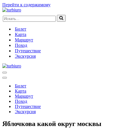
Перейти к содержимому
Искать...
Билет
Карта
Маршрут
Поход
Путешествие
Экскурсия
Меню
навигации
Меню
навигации
Билет
Карта
Маршрут
Поход
Путешествие
Экскурсия
Яблочкова какой округ москвы