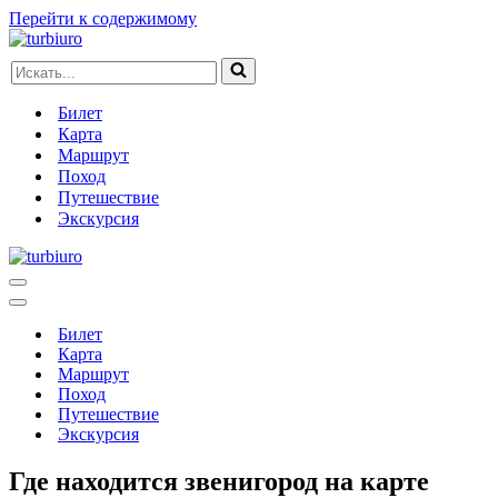
Перейти к содержимому
Искать...
Билет
Карта
Маршрут
Поход
Путешествие
Экскурсия
Меню
навигации
Меню
навигации
Билет
Карта
Маршрут
Поход
Путешествие
Экскурсия
Где находится звенигород на карте