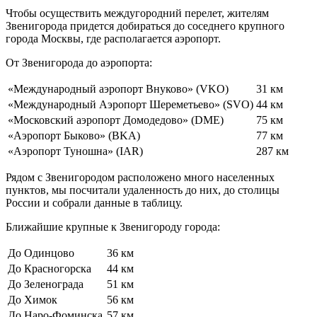
Чтобы осуществить междугородний перелет, жителям
Звенигорода придется добираться до соседнего крупного
города Москвы, где располагается аэропорт.
От Звенигорода до аэропорта:
«Международный аэропорт Внуково» (VKO)
31 км
«Международный Аэропорт Шереметьево» (SVO)
44 км
«Московский аэропорт Домодедово» (DME)
75 км
«Аэропорт Быково» (BKA)
77 км
«Аэропорт Туношна» (IAR)
287 км
Рядом с Звенигородом расположено много населенных
пунктов, мы посчитали удаленность до них, до столицы
России и собрали данные в таблицу.
Ближайшие крупные к Звенигороду города:
До Одинцово
36 км
До Красногорска
44 км
До Зеленограда
51 км
До Химок
56 км
До Наро-Фоминска
57 км