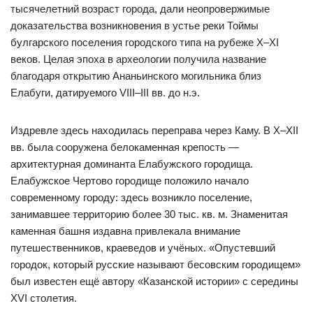
тысячелетний возраст города, дали неопровержимые
доказательства возникновения в устье реки Тоймы
булгарского поселения городского типа на рубеже Х–ХI
веков. Целая эпоха в археологии получила название
благодаря открытию Ананьинского могильника близ
Елабуги, датируемого VIII–III вв. до н.э.
Издревле здесь находилась переправа через Каму. В Х–XII
вв. была сооружена белокаменная крепость —
архитектурная доминанта Елабужского городища.
Елабужское Чертово городище положило начало
современному городу: здесь возникло поселение,
занимавшее территорию более 30 тыс. кв. м. Знаменитая
каменная башня издавна привлекала внимание
путешественников, краеведов и учёных. «Опустевший
городок, который русские называют бесовским городищем»
был известен ещё автору «Казанской истории» с середины
XVI столетия.