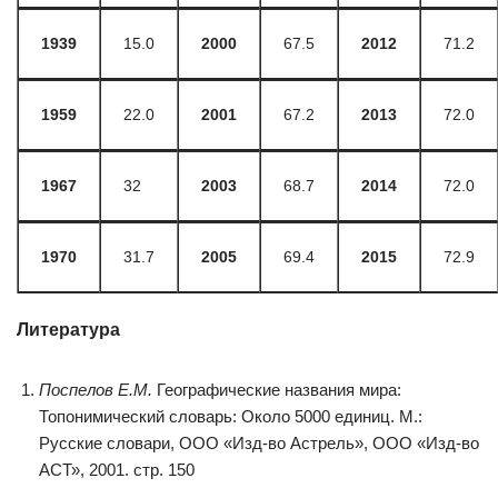
1939
15.0
2000
67.5
2012
71.2
1959
22.0
2001
67.2
2013
72.0
1967
32
2003
68.7
2014
72.0
1970
31.7
2005
69.4
2015
72.9
Литература
Поспелов Е.М.
Географические названия мира:
Топонимический словарь: Около 5000 единиц. М.:
Русские словари, ООО «Изд-во Астрель», ООО «Изд-во
АСТ», 2001. стр. 150