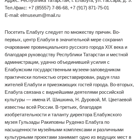
Адрес: Республика Татарстан, г. Елабуга, ул. Гассара, д. 9.
Тел./факс: +7 (85557) 7-86-68, +7 (917) 871-75-01
E-mail: elmuseum@mail.ru
Посетить Елабугу следует по множеству причин. Во-
первых, центр Елабуги в значительной мере сохранил
очарование провинциального русского города XIX века и
благодаря руководству Республики Татарстан и местной
администрации, удачно объединившей усилия с
Елабужским государственным музеем-заповедником
практически полностью отреставрирован, радуя глаз
жителей Елабуги и приезжающих гостей города. Во-вторых,
Елабуга связана с виднейшими деятелями российской
культуры — имена И. Шишкина, Н. Дуровой, М. Цветаевой
известны всей России. В-третьих, благодаря
изобретательности и таланту директора Елабужского
музея Гульзады Ракиповны Руденко Елабуга по
насыщенности музейными комплексами и различными
культурными проектами занимает одно из ведущих мест в