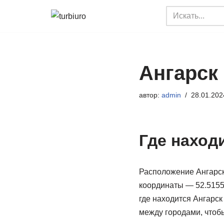
Перейти
к
содержимому
Ангарск 
автор:
admin
28.01.202
Где наход
Расположение Ангарск
координаты — 52.51557
где находится Ангарс
между городами, чтобы