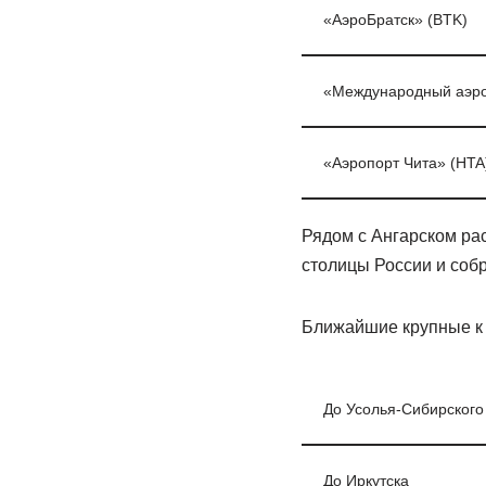
«АэроБратск» (BTK)
«Международный аэро
«Аэропорт Чита» (HTA
Рядом с Ангарском рас
столицы России и собр
Ближайшие крупные к 
До Усолья-Сибирского
До Иркутска