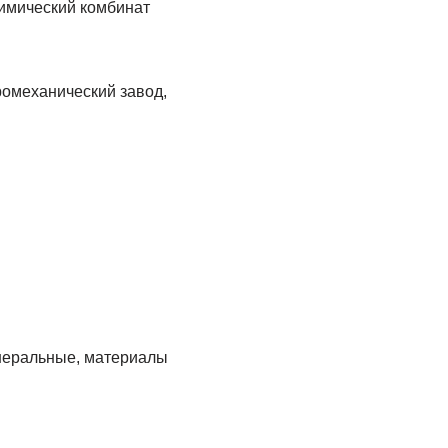
имический комбинат
ромеханический завод,
неральные, материалы