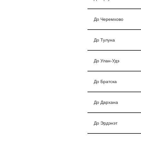
До Черемхово
До Тулуна
До Улан-Удэ
До Братска
До Дархана
До Эрдэнэт