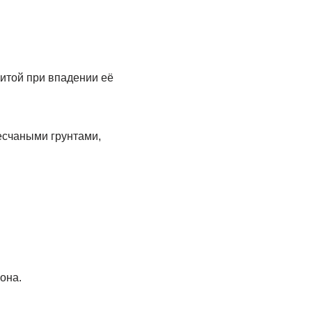
Китой при впадении её
есчаными грунтами,
она.