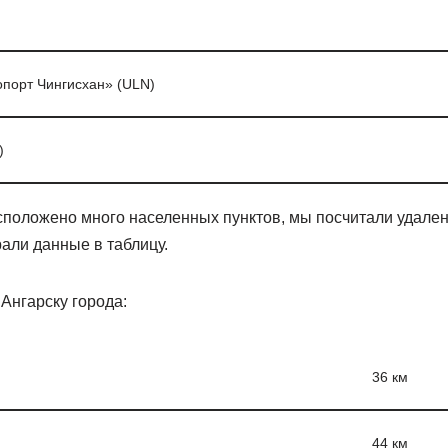
порт Чингисхан» (ULN)
)
положено много населенных пунктов, мы посчитали удаленн
али данные в таблицу.
Ангарску города:
36 км
44 км