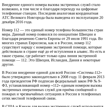
Внедрение единого номера вызова экстренных служб стало
возможно, в том числе и благодаря переходу на цифровые
телефонные станции. Последняя аналоговая координатная
АТС Великого Новгорода была выведена из эксплуатации 20
декабря 2016 года.
Номер 112 — это единый номер телефона большинства стран
мира. Данный номер появился по инициативе Швеции и
благодаря решению Совета Европы от 29 июля 1991 года. Во
многих странах Евросоюза, как и в России, номер 112
существует наряду с номерами экстренной помощи, которые
действовали в стране ещё до её вступления в альянс. Но есть и
такие страны, где работает только одна линия экстренной
помощи — 112. Это Швеция, Исландия, Дания и некоторые
другие.
В России внедрение единой для всей России «Системы-112»
было утверждено законодательно в 2008 году. 11 февраля 2013
года президентом РФ подписан федеральный закон РФ № 9-
ФЗ, устанавливающий номер «112» единым номером вызова
экстренных оперативных служб для приёма сообщений о
пожарах и чрезвычайных ситуациях в России в телефонных
сетях местной телефонной связи.
В США и Канаде для вызова экстренных служб используется