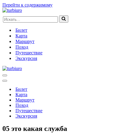
Перейти к содержимому
Искать...
Билет
Карта
Маршрут
Поход
Путешествие
Экскурсия
Меню
навигации
Меню
навигации
Билет
Карта
Маршрут
Поход
Путешествие
Экскурсия
05 это какая служба