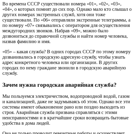
Во времена СССР существовали номера «01», «02», «03»,
«04», о которых помнят до сих пор. Однако мало кто слышал о
других номерах экстренных служб, хотя они тоже
существовали. По «06» отправляли экстренные телеграммы, а
по номеру «07» связывались с оператором для осуществления
междугородних звонков. Набрав «09», можно было
дозвониться до справочной службы и найти номер человека,
назвав фамилию и имя.
«05» – какая служба? В одних городах СССР по этому номеру
дозванивались в городскую адресную службу, чтобы узнать
адрес конкретного человека или организации. В других
городах по нему граждане звонили в городскую аварийную
службу.
Зачем нужна городская аварийная служба?
Мы пользуемся электричеством, водопроводной водой, газом
и канализацией, даже не задумываясь об этом. Однако все эти
системы имеют обыкновение рано или поздно выходить из
строя. Аварийная служба призвана справляться с этими
неисправностями и в кратчайшие сроки возвращать бытовые
удобства в дома людей.
Она не только проводит ремонтные работы и осуществляет