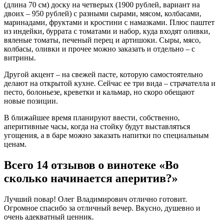
(длина 70 см) доску на четверых (1900 рублей, вариант на
двоих – 950 рублей) с разными сырами, мясом, колбасами,
маринадами, фруктами и кростини с намазками. Плюс паштет
из индейки, буррата с томатами и набор, куда входят оливки,
вяленые томаты, печеный перец и артишоки. Сыры, мясо,
колбасы, оливки и прочее можно заказать и отдельно – с
витрины.
Другой акцент – на свежей пасте, которую самостоятельно
делают на открытой кухне. Сейчас ее три вида – страчателла и
песто, болоньезе, креветки и кальмар, но скоро обещают
новые позиции.
В ближайшее время планируют ввести, собственно,
аперитивные часы, когда на стойку будут выставляться
угощения, а в баре можно заказать напитки по специальным
ценам.
Всего 14 отзывов о винотеке «Во
сколько начинается аперитив?»
Лучший повар! Олег Владимирович отлично готовит.
Огромное спасибо за отличный вечер. Вкусно, душевно и
очень адекватный ценник.