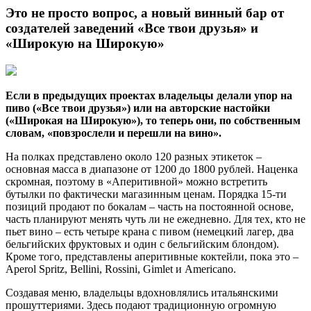
Это не просто вопрос, а новый винный бар от
создателей заведений «Все твои друзья» и
«Широкую на Широкую»
Если в предыдущих проектах владельцы делали упор на
пиво («Все твои друзья») или на авторские настойки
(«Широкая на Широкую»), то теперь они, по собственным
словам, «повзрослели и перешли на вино».
На полках представлено около 120 разных этикеток –
основная масса в диапазоне от 1200 до 1800 рублей. Наценка
скромная, поэтому в «Аперитивной» можно встретить
бутылки по фактически магазинным ценам. Порядка 15-ти
позиций продают по бокалам – часть на постоянной основе,
часть планируют менять чуть ли не ежедневно. Для тех, кто не
пьет вино – есть четыре крана с пивом (немецкий лагер, два
бельгийских фруктовых и один с бельгийским блондом).
Кроме того, представлены аперитивные коктейли, пока это –
Aperol Spritz, Bellini, Rossini, Gimlet и Americano.
Создавая меню, владельцы вдохновлялись итальянскими
прошуттериями. Здесь подают традиционную огромную