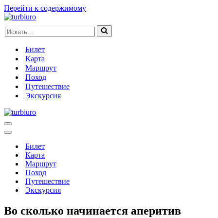
Перейти к содержимому
Искать...
Билет
Карта
Маршрут
Поход
Путешествие
Экскурсия
Меню
навигации
Меню
навигации
Билет
Карта
Маршрут
Поход
Путешествие
Экскурсия
Во сколько начинается аперитив